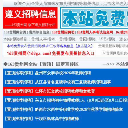
欢迎个人/企业人员前来发布贵州招聘等相关信息，点击这里进入发布
遵义招聘信息
——163贵州网 旗下遵义招聘专栏
163贵州网首页
|
贵州综合信息
|
163贵州招聘吧
|
163贵州人事考试信息网
|
163贵
本站招聘栏目：
贵州人事招考
、
贵州招聘
、
贵阳招聘
、
毕节招聘
、
遵义
本站免费发布贵州招聘/供求/三农等各类信息【点击进入】
贵州最新教师招聘|教
163贵州网最新发
◆163贵州网全站【置顶】固定宣传区 --->>>
本站
【置顶推荐招聘】盘州市众泰学校2026年教师招聘
【置顶推荐招聘】从江县誉名复读学校初三复读教师招聘启事
【置顶推荐招聘】仁怀市汇文武校招聘教师和女教官
【置顶推荐招聘】兴义市招聘初中物理教师1人（8月9日起至8月11日报
【置顶推荐招聘】黔西市水西中等职业学校2026年秋季学期招聘简章
【置顶推荐招聘】平坝区枫林高中招聘教师
-