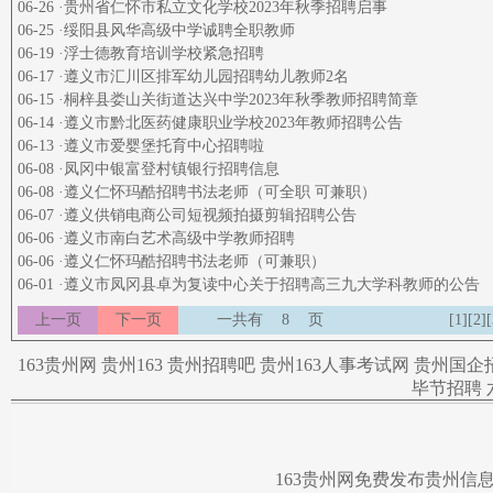
06-26 ·贵州省仁怀市私立文化学校2023年秋季招聘启事
06-25 ·绥阳县风华高级中学诚聘全职教师
06-19 ·浮士德教育培训学校紧急招聘
06-17 ·遵义市汇川区排军幼儿园招聘幼儿教师2名
06-15 ·桐梓县娄山关街道达兴中学2023年秋季教师招聘简章
06-14 ·遵义市黔北医药健康职业学校2023年教师招聘公告
06-13 ·遵义市爱婴堡托育中心招聘啦
06-08 ·凤冈中银富登村镇银行招聘信息
06-08 ·遵义仁怀玛酷招聘书法老师（可全职 可兼职）
06-07 ·遵义供销电商公司短视频拍摄剪辑招聘公告
06-06 ·遵义市南白艺术高级中学教师招聘
06-06 ·遵义仁怀玛酷招聘书法老师（可兼职）
06-01 ·遵义市凤冈县卓为复读中心关于招聘高三九大学科教师的公告
上一页
下一页
一共有
8
页
[1]
[2]
[
163贵州网
贵州163
贵州招聘吧
贵州163人事考试网
贵州国企
毕节招聘
163贵州网免费发布贵州信