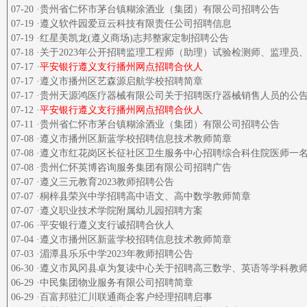
07-20 ·贵州省仁怀市茅台镇糊涂酒业（集团）有限公司招聘公告
07-19 ·遵义软件园爱豆云科技有限责任公司招聘信息
07-19 ·红星美凯龙(遵义商场)志邦整家定制招聘公告
07-18 ·关于2023年公开招聘监理工程师（助理）试验检测师、监理
07-17 ·
平安银行遵义支行播州网点招聘合伙人
07-17 ·遵义市播州区艺森源启航学校招聘简章
07-17 ·贵州天源鸿医疗器械有限公司关于招聘医疗器械销售人员的公
07-12 ·
平安银行遵义支行播州网点招聘合伙人
07-11 ·贵州省仁怀市茅台镇糊涂酒业（集团）有限公司招聘公告
07-08 ·遵义市播州区新蓝学校招聘信息技术教师简章
07-08 ·遵义市红花岗区长征社区卫生服务中心招聘综合科住院医师一
07-08 ·贵州仁怀英博咨询服务集团有限公司招聘广告
07-07 ·遵义三元教育2023教师招聘公告
07-07 ·桐梓县荣兴中学招聘高中语文、高中数学教师简章
07-07 ·遵义职业技术学院附属幼儿园招聘方案
07-06 ·平安银行遵义支行诚招聘合伙人
07-04 ·遵义市播州区新蓝学校招聘信息技术教师简章
07-03 ·湄潭县乐乐中学2023年教师招聘公告
06-30 ·遵义市凤冈县卓为复读中心关于招聘高三数学、英语等学科教
06-29 ·中民集团物业服务有限公司招聘简章
06-29 ·百富邦驻汇川联通商企客户经理招聘启事