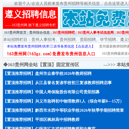
欢迎个人/企业人员前来发布贵州招聘等相关信息，点击这里进入发布
遵义招聘信息
——163贵州网 旗下遵义招聘专栏
163贵州网首页
|
贵州综合信息
|
163贵州招聘吧
|
163贵州人事考试信息网
|
163贵
本站招聘栏目：
贵州人事招考
、
贵州招聘
、
贵阳招聘
、
毕节招聘
、
遵义
本站免费发布贵州招聘/供求/三农等各类信息【点击进入】
贵州最新教师招聘|教
163贵州网最新发
◆163贵州网全站【置顶】固定宣传区 --->>>
本站
【置顶推荐招聘】盘州市众泰学校2026年教师招聘
【置顶推荐招聘】从江县誉名复读学校初三复读教师招聘启事
【置顶推荐招聘】中国人寿保险股份有限公司贵阳招募
【置顶推荐招聘】兴义市急聘初中物理教师1人（综合年薪8—15万）
【置顶推荐招聘】黔西市水西中等职业学校2026年秋季学期招聘简章
【置顶推荐招聘】平坝区枫林高中招聘教师
【置顶推荐招聘】仁怀市汇文武校招聘教师和女教官