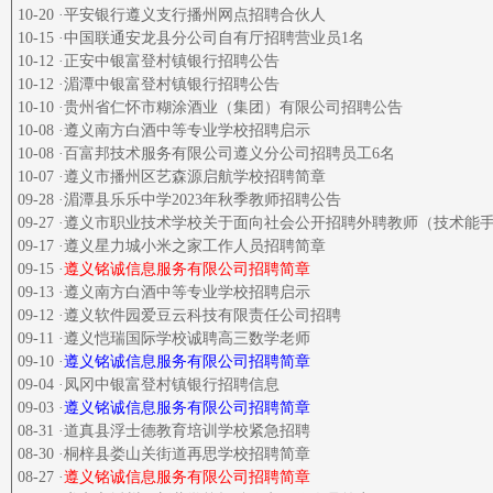
10-20 ·平安银行遵义支行播州网点招聘合伙人
10-15 ·中国联通安龙县分公司自有厅招聘营业员1名
10-12 ·正安中银富登村镇银行招聘公告
10-12 ·湄潭中银富登村镇银行招聘公告
10-10 ·贵州省仁怀市糊涂酒业（集团）有限公司招聘公告
10-08 ·遵义南方白酒中等专业学校招聘启示
10-08 ·百富邦技术服务有限公司遵义分公司招聘员工6名
10-07 ·遵义市播州区艺森源启航学校招聘简章
09-28 ·湄潭县乐乐中学2023年秋季教师招聘公告
09-27 ·遵义市职业技术学校关于面向社会公开招聘外聘教师（技术能
09-17 ·遵义星力城小米之家工作人员招聘简章
09-15 ·
遵义铭诚信息服务有限公司招聘简章
09-13 ·遵义南方白酒中等专业学校招聘启示
09-12 ·遵义软件园爱豆云科技有限责任公司招聘
09-11 ·遵义恺瑞国际学校诚聘高三数学老师
09-10 ·
遵义铭诚信息服务有限公司招聘简章
09-04 ·凤冈中银富登村镇银行招聘信息
09-03 ·
遵义铭诚信息服务有限公司招聘简章
08-31 ·道真县浮士德教育培训学校紧急招聘
08-30 ·桐梓县娄山关街道再思学校招聘简章
08-27 ·
遵义铭诚信息服务有限公司招聘简章