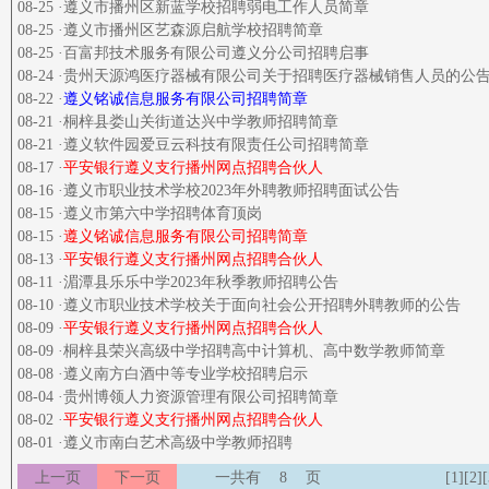
08-25 ·遵义市播州区新蓝学校招聘弱电工作人员简章
08-25 ·遵义市播州区艺森源启航学校招聘简章
08-25 ·百富邦技术服务有限公司遵义分公司招聘启事
08-24 ·贵州天源鸿医疗器械有限公司关于招聘医疗器械销售人员的公
08-22 ·
遵义铭诚信息服务有限公司招聘简章
08-21 ·桐梓县娄山关街道达兴中学教师招聘简章
08-21 ·遵义软件园爱豆云科技有限责任公司招聘简章
08-17 ·
平安银行遵义支行播州网点招聘合伙人
08-16 ·遵义市职业技术学校2023年外聘教师招聘面试公告
08-15 ·遵义市第六中学招聘体育顶岗
08-15 ·
遵义铭诚信息服务有限公司招聘简章
08-13 ·
平安银行遵义支行播州网点招聘合伙人
08-11 ·湄潭县乐乐中学2023年秋季教师招聘公告
08-10 ·遵义市职业技术学校关于面向社会公开招聘外聘教师的公告
08-09 ·
平安银行遵义支行播州网点招聘合伙人
08-09 ·桐梓县荣兴高级中学招聘高中计算机、高中数学教师简章
08-08 ·遵义南方白酒中等专业学校招聘启示
08-04 ·贵州博领人力资源管理有限公司招聘简章
08-02 ·
平安银行遵义支行播州网点招聘合伙人
08-01 ·遵义市南白艺术高级中学教师招聘
上一页
下一页
一共有
8
页
[1]
[2]
[