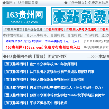
◆
返回：163贵州网首页
◆
【点击进入】免费发布信息网页
163贵州网
www.163gz.com
163贵州网首页
|
贵州综合信息
|
163贵州招聘吧
|
163贵州人事考试信息网
|
163贵
本站招聘栏目：
贵州人事招考
、
贵州招聘
、
贵阳招聘
、
毕节招聘
、
遵义
本站免费发布贵州招聘/供求/三农等各类信息【点击进入】
贵州最新教师招聘|教
163贵州网最新发布
◆163贵州网全站【置顶】固定宣传区 --->>>
本站
【置顶推荐招聘】盘州市众泰学校2026年教师招聘
【置顶推荐招聘】从江县誉名复读学校初三复读教师招聘启事
【置顶推荐招聘】中国人寿保险股份有限公司贵阳招募
【置顶推荐招聘】兴义市急聘初中物理教师1人（综合年薪8—15万）
【置顶推荐招聘】黔西市水西中等职业学校2026年秋季学期招聘简章
【置顶推荐招聘】平坝区枫林高中招聘教师