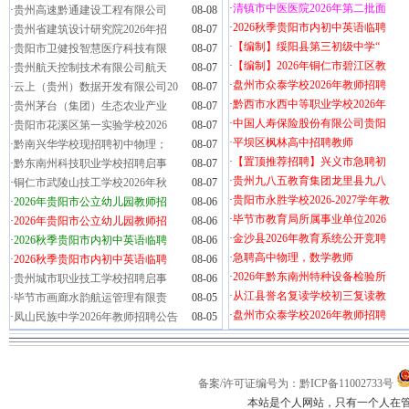
·
清镇市中医医院2026年第二批面
·
贵州高速黔通建设工程有限公司
08-08
·
2026秋季贵阳市内初中英语临聘
·
贵州省建筑设计研究院2026年招
08-07
·
【编制】绥阳县第三初级中学“
·
贵阳市卫健投智慧医疗科技有限
08-07
·
【编制】2026年铜仁市碧江区教
·
贵州航天控制技术有限公司航天
08-07
·
盘州市众泰学校2026年教师招聘
·
云上（贵州）数据开发有限公司20
08-07
·
黔西市水西中等职业学校2026年
·
贵州茅台（集团）生态农业产业
08-07
·
中国人寿保险股份有限公司贵阳
·
贵阳市花溪区第一实验学校2026
08-07
·
平坝区枫林高中招聘教师
·
黔南兴华学校现招聘初中物理；
08-07
·
【置顶推荐招聘】兴义市急聘初
·
黔东南州科技职业学校招聘启事
08-07
·
贵州九八五教育集团龙里县九八
·
铜仁市武陵山技工学校2026年秋
08-07
·
贵阳市永胜学校2026-2027学年教
·
2026年贵阳市公立幼儿园教师招
08-06
·
毕节市教育局所属事业单位2026
·
2026年贵阳市公立幼儿园教师招
08-06
·
金沙县2026年教育系统公开竞聘
·
2026秋季贵阳市内初中英语临聘
08-06
·
急聘高中物理，数学教师
·
2026秋季贵阳市内初中英语临聘
08-06
·
2026年黔东南州特种设备检验所
·
贵州城市职业技工学校招聘启事
08-06
·
从江县誉名复读学校初三复读教
·
毕节市画廊水韵航运管理有限责
08-05
·
盘州市众泰学校2026年教师招聘
·
凤山民族中学2026年教师招聘公告
08-05
备案/许可证编号为：黔ICP备11002733号
本站是个人网站，只有一个人在