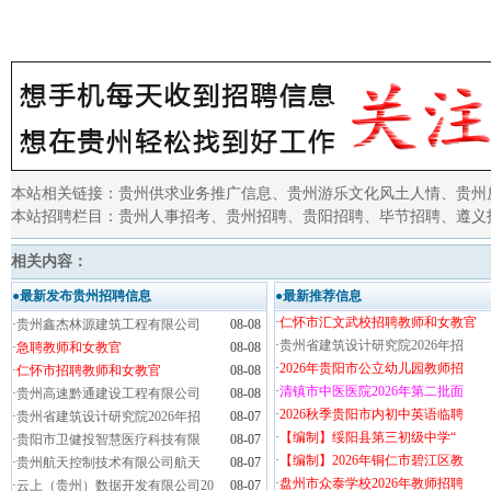
本站相关链接：
贵州供求业务推广信息
、
贵州游乐文化风土人情
、
贵州
本站招聘栏目：
贵州人事招考
、
贵州招聘
、
贵阳招聘
、
毕节招聘
、
遵义
相关内容：
●最新发布贵州招聘信息
●最新推荐信息
·
仁怀市汇文武校招聘教师和女教官
·
贵州鑫杰林源建筑工程有限公司
08-08
·
贵州省建筑设计研究院2026年招
·
急聘教师和女教官
08-08
·
2026年贵阳市公立幼儿园教师招
·
仁怀市招聘教师和女教官
08-08
·
清镇市中医医院2026年第二批面
·
贵州高速黔通建设工程有限公司
08-08
·
2026秋季贵阳市内初中英语临聘
·
贵州省建筑设计研究院2026年招
08-07
·
【编制】绥阳县第三初级中学“
·
贵阳市卫健投智慧医疗科技有限
08-07
·
【编制】2026年铜仁市碧江区教
·
贵州航天控制技术有限公司航天
08-07
·
盘州市众泰学校2026年教师招聘
·
云上（贵州）数据开发有限公司20
08-07