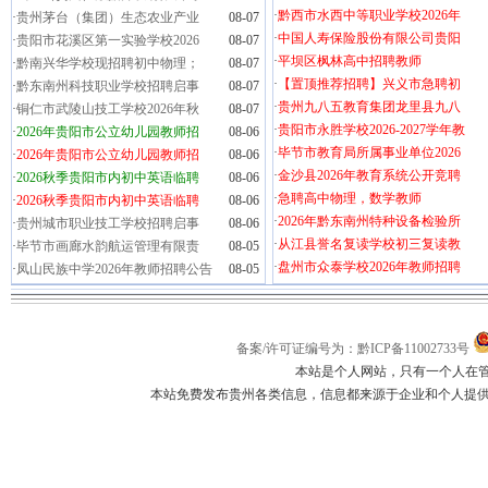
·
黔西市水西中等职业学校2026年
·
贵州茅台（集团）生态农业产业
08-07
·
中国人寿保险股份有限公司贵阳
·
贵阳市花溪区第一实验学校2026
08-07
·
平坝区枫林高中招聘教师
·
黔南兴华学校现招聘初中物理；
08-07
·
【置顶推荐招聘】兴义市急聘初
·
黔东南州科技职业学校招聘启事
08-07
·
贵州九八五教育集团龙里县九八
·
铜仁市武陵山技工学校2026年秋
08-07
·
贵阳市永胜学校2026-2027学年教
·
2026年贵阳市公立幼儿园教师招
08-06
·
毕节市教育局所属事业单位2026
·
2026年贵阳市公立幼儿园教师招
08-06
·
金沙县2026年教育系统公开竞聘
·
2026秋季贵阳市内初中英语临聘
08-06
·
急聘高中物理，数学教师
·
2026秋季贵阳市内初中英语临聘
08-06
·
2026年黔东南州特种设备检验所
·
贵州城市职业技工学校招聘启事
08-06
·
从江县誉名复读学校初三复读教
·
毕节市画廊水韵航运管理有限责
08-05
·
盘州市众泰学校2026年教师招聘
·
凤山民族中学2026年教师招聘公告
08-05
备案/许可证编号为：黔ICP备11002733号
本站是个人网站，只有一个人在
本站免费发布贵州各类信息，信息都来源于企业和个人提供，如