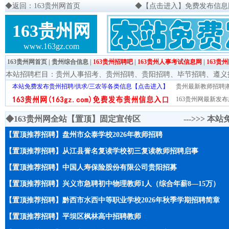
◆
返回：163贵州网首页
◆
【点击进入】免费发布信息网页
163贵州网
www.163gz.com
163贵州网首页
|
贵州综合信息
|
163贵州招聘吧
|
163贵州人事考试信息网
|
163贵
本站招聘栏目：
贵州人事招考
、
贵州招聘
、
贵阳招聘
、
毕节招聘
、
遵义
本站免费发布贵州招聘/供求/三农等各类信息【点击进入】
贵州最新教师招聘|教
163贵州网最新发布
◆163贵州网全站【置顶】固定宣传区 --->>>
本站
【置顶推荐招聘】盘州市众泰学校2026年教师招聘
【置顶推荐招聘】从江县誉名复读学校初三复读教师招聘启事
【置顶推荐招聘】中国人寿保险股份有限公司贵阳招募
【置顶推荐招聘】兴义市急聘初中物理教师1人（综合年薪8—15万）
【置顶推荐招聘】黔西市水西中等职业学校2026年秋季学期招聘简章
【置顶推荐招聘】平坝区枫林高中招聘教师