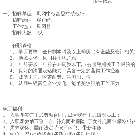
招聘信息
一
、
招聘单位：
凤冈
中银富登村镇银行
招聘岗位：
客户经理
工作地点：
凤冈县
招聘人数：
2
人
任职资格：
1、
学历要求：全日制本科及以上学历
（有金融
及会计相关
2、
地域要求：
凤冈
县本地户籍
3、
年龄要求：年龄在
30
周岁以下
,
（有金融相关工作经验
4、
良好的沟通表达能力，具备一定的
营销工作
经验；
5、
诚信正直、吃苦耐劳、学习能力强；
6、
认同中银富登企业文化，能承受较强的工作压力
职工福利
1、
入职即签订正式劳动合同，成为我行正式编制员工；
2、
入职即缴纳五险一金
+
补充商业保险
+
子女补充商业保险
+
各
3、
周末双休、国家法定节假日休息、带薪年假；
4、
岗位工资
+
绩效奖金
+
各项补贴
+
各种福利；