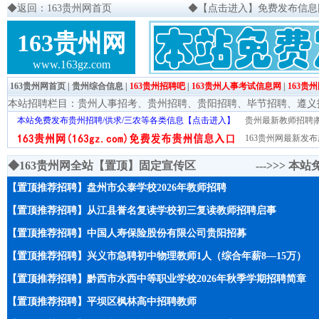
◆
返回：163贵州网首页
◆
【点击进入】免费发布信息网页
163贵州网
www.163gz.com
163贵州网首页
|
贵州综合信息
|
163贵州招聘吧
|
163贵州人事考试信息网
|
163贵
本站招聘栏目：
贵州人事招考
、
贵州招聘
、
贵阳招聘
、
毕节招聘
、
遵义
本站免费发布贵州招聘/供求/三农等各类信息【点击进入】
贵州最新教师招聘|教
163贵州网最新发布
◆163贵州网全站【置顶】固定宣传区 --->>>
本站
【置顶推荐招聘】盘州市众泰学校2026年教师招聘
【置顶推荐招聘】从江县誉名复读学校初三复读教师招聘启事
【置顶推荐招聘】中国人寿保险股份有限公司贵阳招募
【置顶推荐招聘】兴义市急聘初中物理教师1人（综合年薪8—15万）
【置顶推荐招聘】黔西市水西中等职业学校2026年秋季学期招聘简章
【置顶推荐招聘】平坝区枫林高中招聘教师