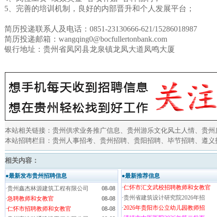
5、
完善的培训机制，良好的内部晋升和个人发展平台；
简历投递联系人及电话：
0851-23130666-621/15286018987
简历投递邮箱：
wangqing0@bocfullertonbank.com
银行地址：
贵州省凤冈县龙泉镇龙凤大道凤鸣大厦
本站相关链接：
贵州供求业务推广信息
、
贵州游乐文化风土人情
、
贵州
本站招聘栏目：
贵州人事招考
、
贵州招聘
、
贵阳招聘
、
毕节招聘
、
遵义
相关内容：
●最新发布贵州招聘信息
●最新推荐信息
·
仁怀市汇文武校招聘教师和女教官
·
贵州鑫杰林源建筑工程有限公司
08-08
·
贵州省建筑设计研究院2026年招
·
急聘教师和女教官
08-08
·
2026年贵阳市公立幼儿园教师招
·
仁怀市招聘教师和女教官
08-08