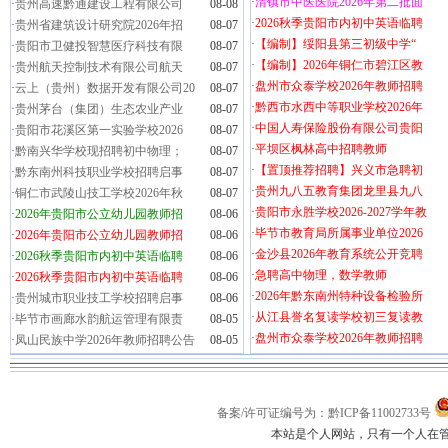
·
清镇市中医医院2026年第二批面
·
贵州高速黔通建设工程有限公司
08-08
·
2026秋季贵阳市内初中英语临聘
·
贵州省建筑设计研究院2026年招
08-07
·
【编制】绥阳县第三初级中学“
·
贵阳市卫健投智慧医疗科技有限
08-07
·
【编制】2026年铜仁市碧江区教
·
贵州航天控制技术有限公司航天
08-07
·
盘州市众泰学校2026年教师招聘
·
云上（贵州）数据开发有限公司20
08-07
·
黔西市水西中等职业学校2026年
·
贵州茅台（集团）生态农业产业
08-07
·
中国人寿保险股份有限公司贵阳
·
贵阳市花溪区第一实验学校2026
08-07
·
平坝区枫林高中招聘教师
·
黔南兴华学校现招聘初中物理；
08-07
·
【置顶推荐招聘】兴义市急聘初
·
黔东南州科技职业学校招聘启事
08-07
·
贵州九八五教育集团龙里县九八
·
铜仁市武陵山技工学校2026年秋
08-07
·
贵阳市永胜学校2026-2027学年教
·
2026年贵阳市公立幼儿园教师招
08-06
·
毕节市教育局所属事业单位2026
·
2026年贵阳市公立幼儿园教师招
08-06
·
金沙县2026年教育系统公开竞聘
·
2026秋季贵阳市内初中英语临聘
08-06
·
急聘高中物理，数学教师
·
2026秋季贵阳市内初中英语临聘
08-06
·
2026年黔东南州特种设备检验所
·
贵州城市职业技工学校招聘启事
08-06
·
从江县誉名复读学校初三复读教
·
毕节市画廊水韵航运管理有限责
08-05
·
盘州市众泰学校2026年教师招聘
·
凤山民族中学2026年教师招聘公告
08-05
备案/许可证编号为：黔ICP备11002733号
本站是个人网站，只有一个人在