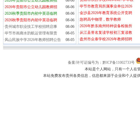
·
2026年贵阳市公立幼儿园教师招
08-06
·
毕节市教育局所属事业单位2026
·
2026年贵阳市公立幼儿园教师招
08-06
·
金沙县2026年教育系统公开竞聘
·
2026秋季贵阳市内初中英语临聘
08-06
·
急聘高中物理，数学教师
·
2026秋季贵阳市内初中英语临聘
08-06
·
2026年黔东南州特种设备检验所
·
贵州城市职业技工学校招聘启事
08-06
·
从江县誉名复读学校初三复读教
·
毕节市画廊水韵航运管理有限责
08-05
·
盘州市众泰学校2026年教师招聘
·
凤山民族中学2026年教师招聘公告
08-05
备案/许可证编号为：黔ICP备11002733号
本站是个人网站，只有一个人在
本站免费发布贵州各类信息，信息都来源于企业和个人提供，如