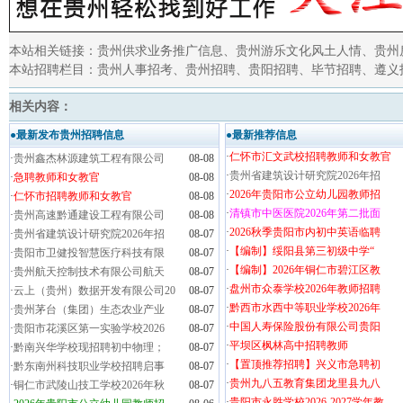
本站相关链接：
贵州供求业务推广信息
、
贵州游乐文化风土人情
、
贵州
本站招聘栏目：
贵州人事招考
、
贵州招聘
、
贵阳招聘
、
毕节招聘
、
遵义
相关内容：
●最新发布贵州招聘信息
●最新推荐信息
·
仁怀市汇文武校招聘教师和女教官
·
贵州鑫杰林源建筑工程有限公司
08-08
·
贵州省建筑设计研究院2026年招
·
急聘教师和女教官
08-08
·
2026年贵阳市公立幼儿园教师招
·
仁怀市招聘教师和女教官
08-08
·
清镇市中医医院2026年第二批面
·
贵州高速黔通建设工程有限公司
08-08
·
2026秋季贵阳市内初中英语临聘
·
贵州省建筑设计研究院2026年招
08-07
·
【编制】绥阳县第三初级中学“
·
贵阳市卫健投智慧医疗科技有限
08-07
·
【编制】2026年铜仁市碧江区教
·
贵州航天控制技术有限公司航天
08-07
·
盘州市众泰学校2026年教师招聘
·
云上（贵州）数据开发有限公司20
08-07
·
黔西市水西中等职业学校2026年
·
贵州茅台（集团）生态农业产业
08-07
·
中国人寿保险股份有限公司贵阳
·
贵阳市花溪区第一实验学校2026
08-07
·
平坝区枫林高中招聘教师
·
黔南兴华学校现招聘初中物理；
08-07
·
【置顶推荐招聘】兴义市急聘初
·
黔东南州科技职业学校招聘启事
08-07
·
贵州九八五教育集团龙里县九八
·
铜仁市武陵山技工学校2026年秋
08-07
·
贵阳市永胜学校2026-2027学年教