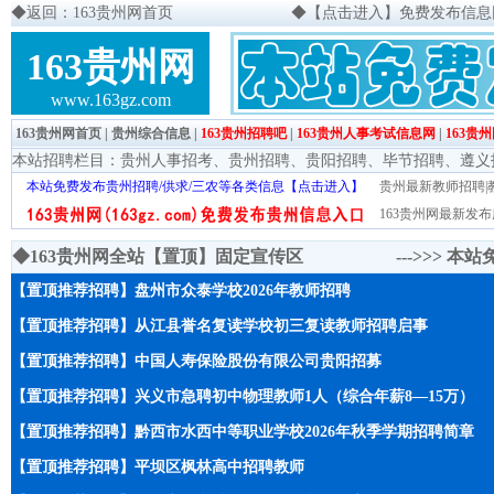
◆
返回：163贵州网首页
◆
【点击进入】免费发布信息网页
163贵州网
www.163gz.com
163贵州网首页
|
贵州综合信息
|
163贵州招聘吧
|
163贵州人事考试信息网
|
163贵
本站招聘栏目：
贵州人事招考
、
贵州招聘
、
贵阳招聘
、
毕节招聘
、
遵义
本站免费发布贵州招聘/供求/三农等各类信息【点击进入】
贵州最新教师招聘|教
163贵州网最新发布
◆163贵州网全站【置顶】固定宣传区 --->>>
本站
【置顶推荐招聘】盘州市众泰学校2026年教师招聘
【置顶推荐招聘】从江县誉名复读学校初三复读教师招聘启事
【置顶推荐招聘】中国人寿保险股份有限公司贵阳招募
【置顶推荐招聘】兴义市急聘初中物理教师1人（综合年薪8—15万）
【置顶推荐招聘】黔西市水西中等职业学校2026年秋季学期招聘简章
【置顶推荐招聘】平坝区枫林高中招聘教师