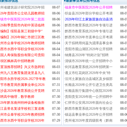
最新推荐信息
●最新事业单位招考信息
州省建筑设计研究院2026年招
08-07
·
福泉市中医医院2026年公开招聘
08-0
026年贵阳市公立幼儿园教师招
08-06
·
织金县2026年部分学校公开考调
08-0
镇市中医医院2026年第二批面
08-06
·
2026年印江土家族苗族自治县消
08-0
026秋季贵阳市内初中英语临聘
08-06
·
黔西市教育系统2026年专项引进
08-0
【编制】绥阳县第三初级中学“
08-05
·
黔西市教育系统2026年专项引进
08-0
编制】2026年铜仁市碧江区教
08-05
·
黔西市2026年市直单位公开考调
08-0
州市众泰学校2026年教师招聘
08-04
·
关于拟聘用何蕊为湄潭县事业单
08-0
西市水西中等职业学校2026年
08-04
·
贵阳市观山湖区2026年公开招聘
08-0
中国人寿保险股份有限公司贵阳
08-04
·
纳雍县2026年“特岗计划”招聘
08-0
平坝区枫林高中招聘教师
08-03
·
清镇市2026年统一公开招聘中小
08-0
【置顶推荐招聘】兴义市急聘初
08-03
·
剑河县教育系统2026年招聘第一
08-0
贵州九八五教育集团龙里县九八
08-01
·
遵义市红花岗区2026年中央“特
08-0
阳市永胜学校2026-2027学年教
08-01
·
沿河土家族自治县城区及乡镇部
08-0
节市教育局所属事业单位2026
07-31
·
长顺县2026年公开引进卫生类高
08-0
沙县2026年教育系统公开竞聘
07-31
·
长顺县医疗集团中心医院2026年
08-0
急聘高中物理，数学教师
07-30
·
贵阳贵安2026年统一公开招聘中
08-0
026年黔东南州特种设备检验所
07-30
·
仁怀市公安局2026年面向社会公
08-0
从江县誉名复读学校初三复读教
07-30
·
黔西市教育系统2026年专项引进
08-0
州市众泰学校2026年教师招聘
07-30
·
镇远县事业单位2026年公开招聘
08-0
西市水西中等职业学校2026年
07-29
·
贵州省2026年度四级联考（黔南
08-0