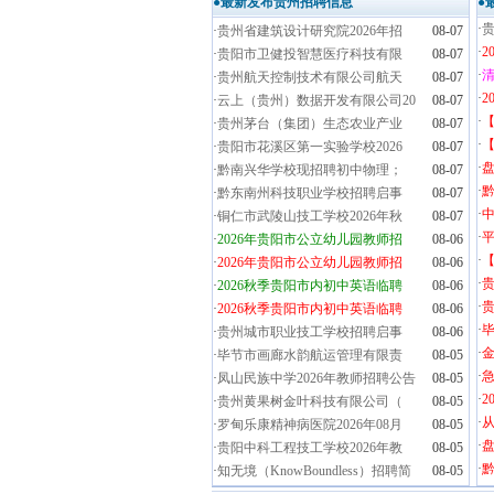
●最新发布贵州招聘信息
●
·
贵
·
贵州省建筑设计研究院2026年招
08-07
·
2
·
贵阳市卫健投智慧医疗科技有限
08-07
·
清
·
贵州航天控制技术有限公司航天
08-07
·
2
·
云上（贵州）数据开发有限公司20
08-07
·
·
贵州茅台（集团）生态农业产业
08-07
·
【
·
贵阳市花溪区第一实验学校2026
08-07
·
盘
·
黔南兴华学校现招聘初中物理；
08-07
·
黔
·
黔东南州科技职业学校招聘启事
08-07
·
·
铜仁市武陵山技工学校2026年秋
08-07
·
·
2026年贵阳市公立幼儿园教师招
08-06
·
·
2026年贵阳市公立幼儿园教师招
08-06
·
·
2026秋季贵阳市内初中英语临聘
08-06
·
贵
·
2026秋季贵阳市内初中英语临聘
08-06
·
毕
·
贵州城市职业技工学校招聘启事
08-06
·
金
·
毕节市画廊水韵航运管理有限责
08-05
·
·
凤山民族中学2026年教师招聘公告
08-05
·
2
·
贵州黄果树金叶科技有限公司（
08-05
·
·
罗甸乐康精神病医院2026年08月
08-05
·
盘
·
贵阳中科工程技工学校2026年教
08-05
·
黔
·
知无境（KnowBoundless）招聘简
08-05