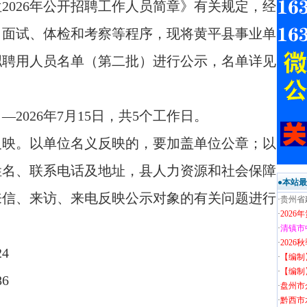
2026年公开招聘工作人员简章》有关规定，经
、面试、体检和考察等程序，现将黄平县事业单
员拟聘用人员名单（第二批）进行公示，名单详见
日—2026年7月15日，共5个工作日。
反映。以单位名义反映的，要加盖单位公章；以
姓名、联系电话及地址，县人力资源和社会保障
●本站
来信、来访、来电反映公示对象的有关问题进行
·
贵州省
·
202
·
清镇市
·
202
4
·
【编制
·
【编制
6
·
盘州市
·
黔西市