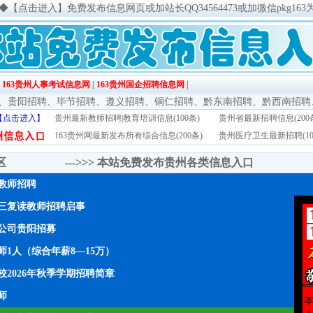
◆
【点击进入】免费发布信息网页或加站长QQ34564473或加微信pkg163
|
163贵州人事考试信息网
|
163贵州国企招聘信息网
|
、
贵阳招聘
、
毕节招聘
、
遵义招聘
、
铜仁招聘
、
黔东南招聘
、
黔西南招聘
【点击进入】
贵州最新教师招聘|教育培训信息(100条)
贵州省最新招聘信息(200
163贵州网最新发布所有综合信息(200条)
贵州医疗卫生最新招聘(10
传区 --->>>
本站免费发布贵州各类信息入口
年教师招聘
三复读教师招聘启事
公司贵阳招募
1人（综合年薪8—15万）
2026年秋季学期招聘简章
师