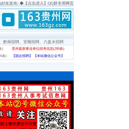
为好友发布;
◆
【点击进入】QQ群专用网页
、
黔南招聘
、
安顺招聘
、
六盘水招聘
条)
贵州最新事业单位招考信息(200条)
0条)
【国企招聘】
【本站微信公众号】