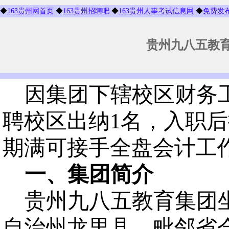
◆
163贵州网首页
◆
163贵州招聘吧
◆
163贵州人事考试信息网
◆
免费发
贵州九八五教
因集团下辖校区财务
聘校区出纳
1
名，入职后
期满可接手全盘会计工
一、集团简介
贵州九八五教育集团
自治州龙里县，毗邻省