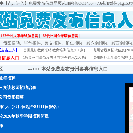
◆
【点击进入】免费发布信息网页或加站长QQ34564473或加微信pkg163
|
163贵州人事考试信息网
|
163贵州国企招聘信息网
|
、
贵阳招聘
、
毕节招聘
、
遵义招聘
、
铜仁招聘
、
黔东南招聘
、
黔西南招聘
【点击进入】
贵州最新教师招聘|教育培训信息(100条)
贵州省最新招聘信息(200
163贵州网最新发布所有综合信息(200条)
贵州医疗卫生最新招聘(10
传区 --->>>
本站免费发布贵州各类信息入口
年教师招聘
三复读教师招聘启事
公司贵阳招募
1人（8月9日起至8月11日报名）
2026年秋季学期招聘简章
师