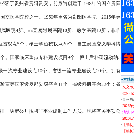
坐落于贵州省贵阳贵安，前身为创建于1938年的国立贵阳
立医学院校之一。1950年更名为贵阳医学院，2015年更
属医院4所、非直属附属医院10所、教学医院12所，非临
位授权点5个，硕士学位授权点20个。自主设置交叉学科博
1个。国家临床重点专科建设项目9个，博士后科研流动站3
家级一流专业建设点10个，省级一流专业建设点20个。拥有
●本站
验室等国家级及部委级平台11个、省级科研平台22个；省
·
兴义市
·
仁怀市
·
贵州省
·
202
排，决定公开招聘非事业编制工作人员。现将有关事项公
·
清镇市
·
202
·
【编制
·
【编制