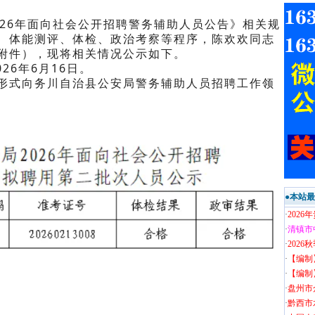
6年面向社会公开招聘警务辅助人员公告》相关规
、体能测评、
体检、政治考察等程序，陈欢欢同志
附件），现将相关情况公示如下。
026年6月16日。
形式向务川自治县公安局警务辅助人员招聘工作领
●本站
·
202
·
清镇市
·
202
·
【编制
·
【编制
·
盘州市
·
黔西市