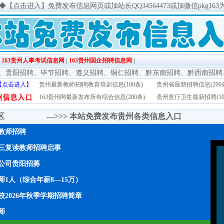
◆
【点击进入】免费发布信息网页或加站长QQ34564473或加微信pkg163
|
163贵州人事考试信息网
|
163贵州国企招聘信息网
|
、
贵阳招聘
、
毕节招聘
、
遵义招聘
、
铜仁招聘
、
黔东南招聘
、
黔西南招聘
【点击进入】
贵州最新教师招聘|教育培训信息(100条)
贵州省最新招聘信息(200
163贵州网最新发布所有综合信息(200条)
贵州医疗卫生最新招聘(10
传区 --->>>
本站免费发布贵州各类信息入口
年教师招聘
三复读教师招聘启事
公司贵阳招募
1人（综合年薪8—15万）
2026年秋季学期招聘简章
师