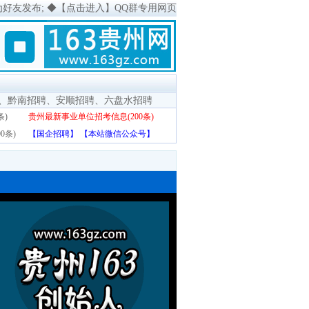
为好友发布;
◆
【点击进入】QQ群专用网页
、
黔南招聘
、
安顺招聘
、
六盘水招聘
条)
贵州最新事业单位招考信息(200条)
0条)
【国企招聘】
【本站微信公众号】