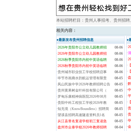
本站招聘栏目：
贵州人事招考
、
贵州招聘
相关内容：
●最新发布贵州招聘信息
●
·
2
·
2026年贵阳市公立幼儿园教师招
08-06
·
清
·
2026年贵阳市公立幼儿园教师招
08-06
·
2
·
2026秋季贵阳市内初中英语临聘
08-06
·
·
2026秋季贵阳市内初中英语临聘
08-06
·
【
·
贵州城市职业技工学校招聘启事
08-06
·
盘
·
毕节市画廊水韵航运管理有限责
08-05
·
黔
·
凤山民族中学2026年教师招聘公告
08-05
·
·
贵州黄果树金叶科技有限公司（
08-05
·
·
罗甸乐康精神病医院2026年08月
08-05
·
·
贵阳中科工程技工学校2026年教
08-05
·
·
知无境（KnowBoundless）招聘简
08-05
·
贵
·
望谟县招聘高速隧道资料员1名
08-05
·
毕
·
从江县誉名复读学校初三复读急
08-05
·
金
·
盘州市众泰学校2026年教师招聘
08-04