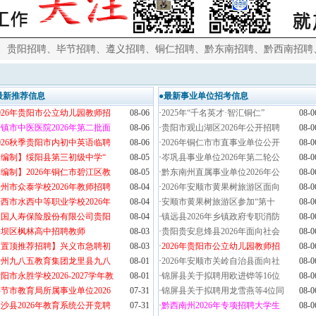
、
贵阳招聘
、
毕节招聘
、
遵义招聘
、
铜仁招聘
、
黔东南招聘
、
黔西南招聘
最新推荐信息
●最新事业单位招考信息
026年贵阳市公立幼儿园教师招
08-06
·
2025年“千名英才·智汇铜仁”
08-0
镇市中医医院2026年第二批面
08-06
·
贵阳市观山湖区2026年公开招聘
08-0
026秋季贵阳市内初中英语临聘
08-06
·
2026年铜仁市市直事业单位公开
08-0
【编制】绥阳县第三初级中学“
08-05
·
岑巩县事业单位2026年第二轮公
08-0
编制】2026年铜仁市碧江区教
08-05
·
黔东南州直属事业单位2026年公
08-0
州市众泰学校2026年教师招聘
08-04
·
2026年安顺市黄果树旅游区面向
08-0
西市水西中等职业学校2026年
08-04
·
安顺市黄果树旅游区参加“第十
08-0
中国人寿保险股份有限公司贵阳
08-04
·
镇远县2026年乡镇政府专职消防
08-0
平坝区枫林高中招聘教师
08-03
·
贵阳贵安息烽县2026年面向社会
08-0
【置顶推荐招聘】兴义市急聘初
08-03
·
2026年贵阳市公立幼儿园教师招
08-0
贵州九八五教育集团龙里县九八
08-01
·
2026年安顺市关岭自治县面向社
08-0
阳市永胜学校2026-2027学年教
08-01
·
锦屏县关于拟聘用欧进铧等16位
08-0
节市教育局所属事业单位2026
07-31
·
锦屏县关于拟聘用龙雪燕等4位同
08-0
沙县2026年教育系统公开竞聘
07-31
·
黔西南州2026年专项招聘大学生
08-0