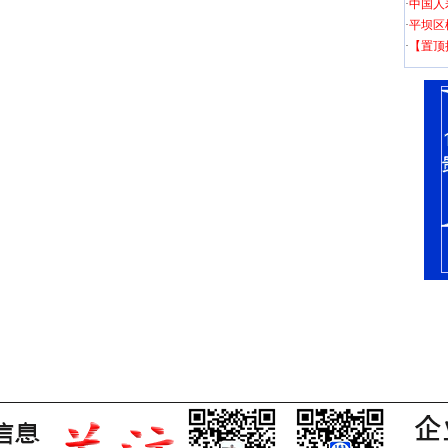
·
中国人
·
平坝区
·
【置顶