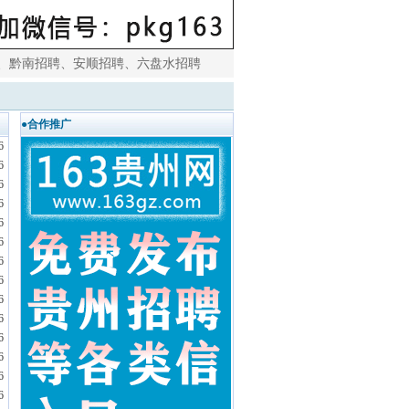
、
黔南招聘
、
安顺招聘
、
六盘水招聘
●合作推广
6
6
6
6
6
6
6
6
6
6
6
6
6
6