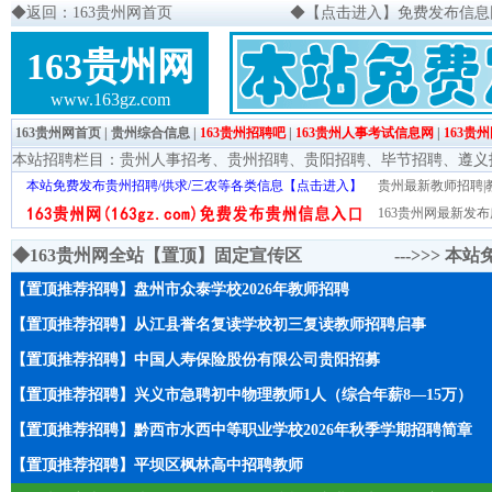
◆
返回：163贵州网首页
◆
【点击进入】免费发布信息网页
163贵州网
www.163gz.com
163贵州网首页
|
贵州综合信息
|
163贵州招聘吧
|
163贵州人事考试信息网
|
163贵
本站招聘栏目：
贵州人事招考
、
贵州招聘
、
贵阳招聘
、
毕节招聘
、
遵义
本站免费发布贵州招聘/供求/三农等各类信息【点击进入】
贵州最新教师招聘|教
163贵州网最新发布
◆163贵州网全站【置顶】固定宣传区 --->>>
本站
【置顶推荐招聘】盘州市众泰学校2026年教师招聘
【置顶推荐招聘】从江县誉名复读学校初三复读教师招聘启事
【置顶推荐招聘】中国人寿保险股份有限公司贵阳招募
【置顶推荐招聘】兴义市急聘初中物理教师1人（综合年薪8—15万）
【置顶推荐招聘】黔西市水西中等职业学校2026年秋季学期招聘简章
【置顶推荐招聘】平坝区枫林高中招聘教师