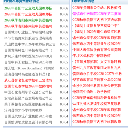
●最新发布贵州招聘信息
●最新推荐信息
·
2026年贵阳市公立幼儿园教师招
·
2026年贵阳市公立幼儿园教师招
08-06
·
清镇市中医医院2026年第二批面
·
2026年贵阳市公立幼儿园教师招
08-06
·
2026秋季贵阳市内初中英语临聘
·
2026秋季贵阳市内初中英语临聘
08-06
·
【编制】绥阳县第三初级中学“
·
2026秋季贵阳市内初中英语临聘
08-06
·
【编制】2026年铜仁市碧江区教
·
贵州城市职业技工学校招聘启事
08-06
·
盘州市众泰学校2026年教师招聘
·
毕节市画廊水韵航运管理有限责
08-05
·
黔西市水西中等职业学校2026年
·
凤山民族中学2026年教师招聘公告
08-05
·
中国人寿保险股份有限公司贵阳
·
贵州黄果树金叶科技有限公司（
08-05
·
平坝区枫林高中招聘教师
·
罗甸乐康精神病医院2026年08月
08-05
·
【置顶推荐招聘】兴义市急聘初
·
贵阳中科工程技工学校2026年教
08-05
·
贵州九八五教育集团龙里县九八
·
知无境（KnowBoundless）招聘简
08-05
·
贵阳市永胜学校2026-2027学年教
·
望谟县招聘高速隧道资料员1名
08-05
·
毕节市教育局所属事业单位2026
·
从江县誉名复读学校初三复读急
08-05
·
金沙县2026年教育系统公开竞聘
·
盘州市众泰学校2026年教师招聘
08-04
·
急聘高中物理，数学教师
·
中国石化贵州毕节石油分公司招
08-04
·
2026年黔东南州特种设备检验所
·
安顺高新区产业发展有限公司公
08-04
·
从江县誉名复读学校初三复读教
·
关于调整贵安新区鲲鹏私募基金
08-04
·
盘州市众泰学校2026年教师招聘
·
沿河县博才小学招聘教师
08-04
·
黔西市水西中等职业学校2026年
·
贵州现代物流产业集团2026年度
08-04
·
2026秋季贵阳市内初中临聘教师
·
贵州黔源地质勘查设计有限公司
08-04