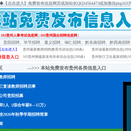
◆
【点击进入】免费发布信息网页或加站长QQ34564473或加微信pkg163
|
163贵州人事考试信息网
|
163贵州国企招聘信息网
|
、
贵阳招聘
、
毕节招聘
、
遵义招聘
、
铜仁招聘
、
黔东南招聘
、
黔西南招聘
【点击进入】
贵州最新教师招聘|教育培训信息(100条)
贵州省最新招聘信息(200
163贵州网最新发布所有综合信息(200条)
贵州医疗卫生最新招聘(10
传区 --->>>
本站免费发布贵州各类信息入口
年教师招聘
三复读教师招聘启事
公司贵阳招募
1人（综合年薪8—15万）
2026年秋季学期招聘简章
师