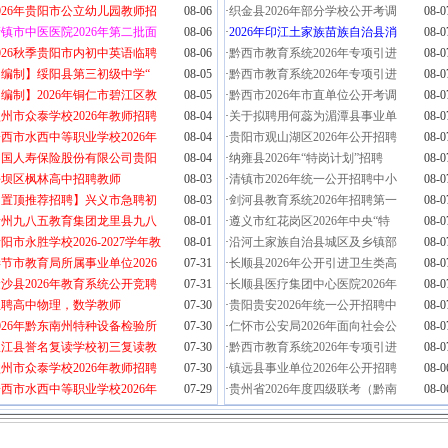
026年贵阳市公立幼儿园教师招
08-06
·
织金县2026年部分学校公开考调
08-0
镇市中医医院2026年第二批面
08-06
·
2026年印江土家族苗族自治县消
08-0
026秋季贵阳市内初中英语临聘
08-06
·
黔西市教育系统2026年专项引进
08-0
【编制】绥阳县第三初级中学“
08-05
·
黔西市教育系统2026年专项引进
08-0
编制】2026年铜仁市碧江区教
08-05
·
黔西市2026年市直单位公开考调
08-0
州市众泰学校2026年教师招聘
08-04
·
关于拟聘用何蕊为湄潭县事业单
08-0
西市水西中等职业学校2026年
08-04
·
贵阳市观山湖区2026年公开招聘
08-0
中国人寿保险股份有限公司贵阳
08-04
·
纳雍县2026年“特岗计划”招聘
08-0
平坝区枫林高中招聘教师
08-03
·
清镇市2026年统一公开招聘中小
08-0
【置顶推荐招聘】兴义市急聘初
08-03
·
剑河县教育系统2026年招聘第一
08-0
贵州九八五教育集团龙里县九八
08-01
·
遵义市红花岗区2026年中央“特
08-0
阳市永胜学校2026-2027学年教
08-01
·
沿河土家族自治县城区及乡镇部
08-0
节市教育局所属事业单位2026
07-31
·
长顺县2026年公开引进卫生类高
08-0
沙县2026年教育系统公开竞聘
07-31
·
长顺县医疗集团中心医院2026年
08-0
急聘高中物理，数学教师
07-30
·
贵阳贵安2026年统一公开招聘中
08-0
026年黔东南州特种设备检验所
07-30
·
仁怀市公安局2026年面向社会公
08-0
从江县誉名复读学校初三复读教
07-30
·
黔西市教育系统2026年专项引进
08-0
州市众泰学校2026年教师招聘
07-30
·
镇远县事业单位2026年公开招聘
08-0
西市水西中等职业学校2026年
07-29
·
贵州省2026年度四级联考（黔南
08-0