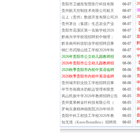
·
2
·
贵阳市卫健投智慧医疗科技有限
08-07
·
清
·
贵州航天控制技术有限公司航天
08-07
·
2
·
云上（贵州）数据开发有限公司20
08-07
·
·
贵州茅台（集团）生态农业产业
08-07
·
【
·
贵阳市花溪区第一实验学校2026
08-07
·
盘
·
黔南兴华学校现招聘初中物理；
08-07
·
黔
·
黔东南州科技职业学校招聘启事
08-07
·
·
铜仁市武陵山技工学校2026年秋
08-07
·
·
2026年贵阳市公立幼儿园教师招
08-06
·
·
2026年贵阳市公立幼儿园教师招
08-06
·
·
2026秋季贵阳市内初中英语临聘
08-06
·
贵
·
2026秋季贵阳市内初中英语临聘
08-06
·
毕
·
贵州城市职业技工学校招聘启事
08-06
·
金
·
毕节市画廊水韵航运管理有限责
08-05
·
·
凤山民族中学2026年教师招聘公告
08-05
·
2
·
贵州黄果树金叶科技有限公司（
08-05
·
·
罗甸乐康精神病医院2026年08月
08-05
·
盘
·
贵阳中科工程技工学校2026年教
08-05
·
黔
·
知无境（KnowBoundless）招聘简
08-05