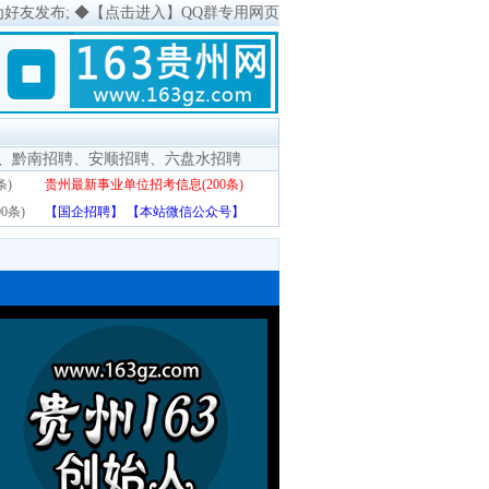
为好友发布;
◆
【点击进入】QQ群专用网页
、
黔南招聘
、
安顺招聘
、
六盘水招聘
条)
贵州最新事业单位招考信息(200条)
0条)
【国企招聘】
【本站微信公众号】