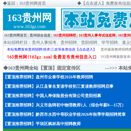
◆
返回：163贵州网首页
◆
【点击进入】免费发布信息网页
163贵州网
www.163gz.com
163贵州网首页
|
贵州综合信息
|
163贵州招聘吧
|
163贵州人事考试信息网
|
163贵
本站招聘栏目：
贵州人事招考
、
贵州招聘
、
贵阳招聘
、
毕节招聘
、
遵义
本站免费发布贵州招聘/供求/三农等各类信息【点击进入】
贵州最新教师招聘|教
163贵州网最新发布
◆163贵州网全站【置顶】固定宣传区 --->>>
本站
【置顶推荐招聘】盘州市众泰学校2026年教师招聘
【置顶推荐招聘】从江县誉名复读学校初三复读教师招聘启事
【置顶推荐招聘】中国人寿保险股份有限公司贵阳招募
【置顶推荐招聘】兴义市急聘初中物理教师1人（综合年薪8—15万）
【置顶推荐招聘】黔西市水西中等职业学校2026年秋季学期招聘简章
【置顶推荐招聘】平坝区枫林高中招聘教师