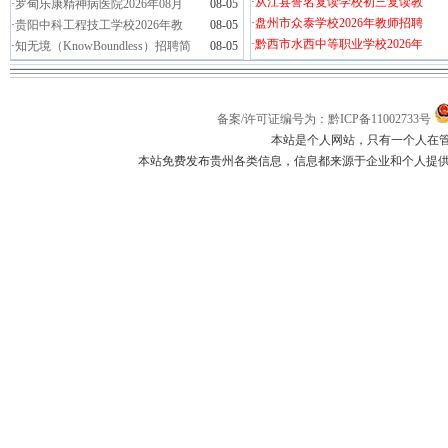
·
从江县誉名复读学校初三复读教
·
罗甸乐康精神病医院2026年08月
08-05
·
盘州市众泰学校2026年教师招聘
·
贵阳中科工程技工学校2026年教
08-05
·
黔西市水西中等职业学校2026年
·
知无境（KnowBoundless）招聘简
08-05
备案/许可证编号为：黔ICP备11002733号
本站是个人网站，只有一个人在
本站免费发布贵州各类信息，信息都来源于企业和个人提供，如