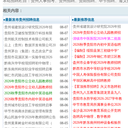
本站招聘栏目：
贵州人事招考
、
贵州招聘
、
贵阳招聘
、
毕节招聘
、
遵义
相关内容：
●最新发布贵州招聘信息
●最新推荐信息
·
贵州省建筑设计研究院2026年招
·
贵州省建筑设计研究院2026年招
08-07
·
2026年贵阳市公立幼儿园教师招
·
贵阳市卫健投智慧医疗科技有限
08-07
·
清镇市中医医院2026年第二批面
·
贵州航天控制技术有限公司航天
08-07
·
2026秋季贵阳市内初中英语临聘
·
云上（贵州）数据开发有限公司20
08-07
·
【编制】绥阳县第三初级中学“
·
贵州茅台（集团）生态农业产业
08-07
·
【编制】2026年铜仁市碧江区教
·
贵阳市花溪区第一实验学校2026
08-07
·
盘州市众泰学校2026年教师招聘
·
黔南兴华学校现招聘初中物理；
08-07
·
黔西市水西中等职业学校2026年
·
黔东南州科技职业学校招聘启事
08-07
·
中国人寿保险股份有限公司贵阳
·
铜仁市武陵山技工学校2026年秋
08-07
·
平坝区枫林高中招聘教师
·
2026年贵阳市公立幼儿园教师招
08-06
·
【置顶推荐招聘】兴义市急聘初
·
2026年贵阳市公立幼儿园教师招
08-06
·
贵州九八五教育集团龙里县九八
·
2026秋季贵阳市内初中英语临聘
08-06
·
贵阳市永胜学校2026-2027学年教
·
2026秋季贵阳市内初中英语临聘
08-06
·
毕节市教育局所属事业单位2026
·
贵州城市职业技工学校招聘启事
08-06
·
金沙县2026年教育系统公开竞聘
·
毕节市画廊水韵航运管理有限责
08-05
·
急聘高中物理，数学教师
·
凤山民族中学2026年教师招聘公告
08-05
·
2026年黔东南州特种设备检验所
·
贵州黄果树金叶科技有限公司（
08-05