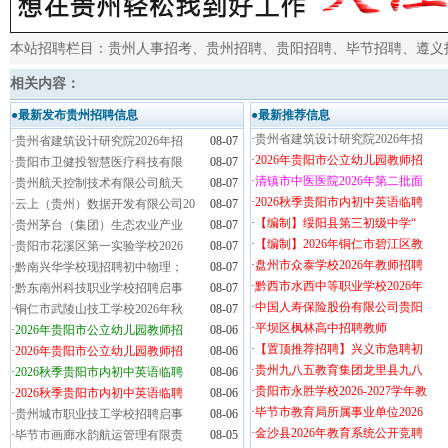
本站招聘栏目：
贵州人事招考
、
贵州招聘
、
贵阳招聘
、
毕节招聘
、
遵义
相关内容：
●最新发布贵州招聘信息
●最新推荐信息
·
贵州省建筑设计研究院2026年招
·
贵州省建筑设计研究院2026年招
08-07
·
2026年贵阳市公立幼儿园教师招
·
贵阳市卫健投智慧医疗科技有限
08-07
·
清镇市中医医院2026年第二批面
·
贵州航天控制技术有限公司航天
08-07
·
2026秋季贵阳市内初中英语临聘
·
云上（贵州）数据开发有限公司20
08-07
·
【编制】绥阳县第三初级中学“
·
贵州茅台（集团）生态农业产业
08-07
·
【编制】2026年铜仁市碧江区教
·
贵阳市花溪区第一实验学校2026
08-07
·
盘州市众泰学校2026年教师招聘
·
黔南兴华学校现招聘初中物理；
08-07
·
黔西市水西中等职业学校2026年
·
黔东南州科技职业学校招聘启事
08-07
·
中国人寿保险股份有限公司贵阳
·
铜仁市武陵山技工学校2026年秋
08-07
·
平坝区枫林高中招聘教师
·
2026年贵阳市公立幼儿园教师招
08-06
·
【置顶推荐招聘】兴义市急聘初
·
2026年贵阳市公立幼儿园教师招
08-06
·
贵州九八五教育集团龙里县九八
·
2026秋季贵阳市内初中英语临聘
08-06
·
贵阳市永胜学校2026-2027学年教
·
2026秋季贵阳市内初中英语临聘
08-06
·
毕节市教育局所属事业单位2026
·
贵州城市职业技工学校招聘启事
08-06
·
金沙县2026年教育系统公开竞聘
·
毕节市画廊水韵航运管理有限责
08-05