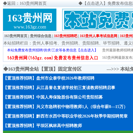
◆
返回：163贵州网首页
◆
【点击进入】免费发布信息网页
163贵州网
www.163gz.com
163贵州网首页
|
贵州综合信息
|
163贵州招聘吧
|
163贵州人事考试信息网
|
163贵
本站招聘栏目：
贵州人事招考
、
贵州招聘
、
贵阳招聘
、
毕节招聘
、
遵义
本站免费发布贵州招聘/供求/三农等各类信息【点击进入】
贵州最新教师招聘|教
163贵州网最新发布
◆163贵州网全站【置顶】固定宣传区 --->>>
本站
【置顶推荐招聘】盘州市众泰学校2026年教师招聘
【置顶推荐招聘】从江县誉名复读学校初三复读教师招聘启事
【置顶推荐招聘】中国人寿保险股份有限公司贵阳招募
【置顶推荐招聘】兴义市急聘初中物理教师1人（综合年薪8—15万）
【置顶推荐招聘】黔西市水西中等职业学校2026年秋季学期招聘简章
【置顶推荐招聘】平坝区枫林高中招聘教师