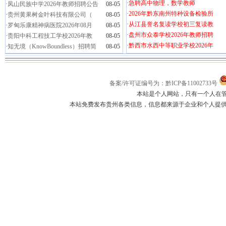
·
急聘高中物理，数学教师
·
凤山民族中学2026年教师招聘公告
08-05
·
2026年黔东南州特种设备检验所
·
贵州黄果树金叶科技有限公司（
08-05
·
从江县誉名复读学校初三复读教
·
罗甸乐康精神病医院2026年08月
08-05
·
盘州市众泰学校2026年教师招聘
·
贵阳中科工程技工学校2026年教
08-05
·
黔西市水西中等职业学校2026年
·
知无境（KnowBoundless）招聘简
08-05
备案/许可证编号为：黔ICP备11002733号
本站是个人网站，只有一个人在
本站免费发布贵州各类信息，信息都来源于企业和个人提供，如