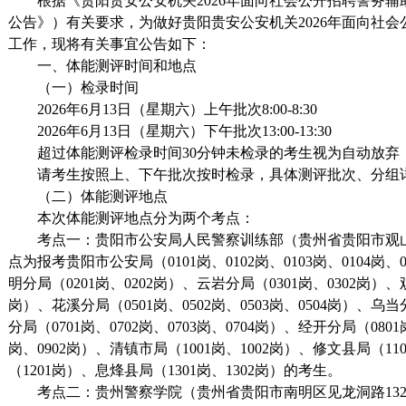
根据《贵阳贵安公安机关2026年面向社会公开招聘警务
公告》）有关要求，为做好贵阳贵安公安机关2026年面向社
工作，现将有关事宜公告如下：
一、体能测评时间和地点
（一）检录时间
2026年6月13日（星期六）上午批次8:00-8:30
2026年6月13日（星期六）下午批次13:00-13:30
超过体能测评检录时间30分钟未检录的考生视为自动放弃
请考生按照上、下午批次按时检录，具体测评批次、分组
（二）体能测评地点
本次体能测评地点分为两个考点：
考点一：贵阳市公安局人民警察训练部（贵州省贵阳市观山
点为报考贵阳市公安局（0101岗、0102岗、0103岗、0104岗、0
明分局（0201岗、0202岗）、云岩分局（0301岗、0302岗）、
岗）、花溪分局（0501岗、0502岗、0503岗、0504岗）、乌当
分局（0701岗、0702岗、0703岗、0704岗）、经开分局（080
岗、0902岗）、清镇市局（1001岗、1002岗）、修文县局（11
（1201岗）、息烽县局（1301岗、1302岗）的考生。
考点二：贵州警察学院（贵州省贵阳市南明区见龙洞路13