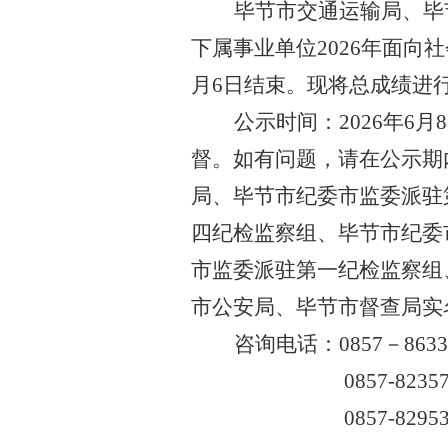
毕节市交通运输局、毕
下属事业单位
2026年面向
月
6
日结束
。
现将总成绩进
公示时间：
202
6
年
6
月
8
督。如有问题，请在公示期
局、毕节市纪委市监委派驻
四
纪检监察组、毕节市纪委
市监委派驻第
一
纪检监察组
市公安局、毕节市督查局实
咨询电话：
0857－8
0857-82
0857-82