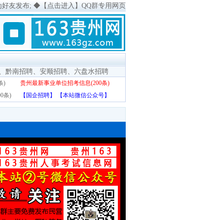
为好友发布;
◆
【点击进入】QQ群专用网页
、
黔南招聘
、
安顺招聘
、
六盘水招聘
条)
贵州最新事业单位招考信息(200条)
0条)
【国企招聘】
【本站微信公众号】