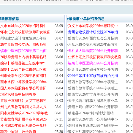
最新推荐信息
●最新事业单位招考信息
义市东城学校2026年招聘初中
08-09
·
兴义市东城学校2026年招聘初中
08-0
仁怀市汇文武校招聘教师和女教官
08-08
·
贵州省建筑设计研究院2026年招
08-0
州省建筑设计研究院2026年招
08-07
·
黔西市2026年面向社会公开招聘
08-0
026年贵阳市公立幼儿园教师招
08-06
·
六盘水市公安机关2026年面向社
08-0
镇市中医医院2026年第二批面
08-06
·
天柱县人民医院2026年公开招聘
08-0
026秋季贵阳市内初中英语临聘
08-06
·
仁怀市汇文武校招聘教师和女教官
08-0
【编制】绥阳县第三初级中学“
08-05
·
福泉市中医医院2026年公开招聘
08-0
编制】2026年铜仁市碧江区教
08-05
·
织金县2026年部分学校公开考调
08-0
州市众泰学校2026年教师招聘
08-04
·
2026年印江土家族苗族自治县消
08-0
西市水西中等职业学校2026年
08-04
·
黔西市教育系统2026年专项引进
08-0
中国人寿保险股份有限公司贵阳
08-04
·
黔西市教育系统2026年专项引进
08-0
平坝区枫林高中招聘教师
08-03
·
黔西市2026年市直单位公开考调
08-0
【置顶推荐招聘】兴义市急聘初
08-03
·
关于拟聘用何蕊为湄潭县事业单
08-0
贵州九八五教育集团龙里县九八
08-01
·
贵阳市观山湖区2026年公开招聘
08-0
阳市永胜学校2026-2027学年教
08-01
·
纳雍县2026年“特岗计划”招聘
08-0
节市教育局所属事业单位2026
07-31
·
清镇市2026年统一公开招聘中小
08-0
沙县2026年教育系统公开竞聘
07-31
·
剑河县教育系统2026年招聘第一
08-0
急聘高中物理，数学教师
07-30
·
遵义市红花岗区2026年中央“特
08-0