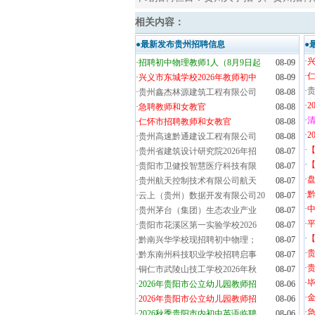
相关内容：
●最新发布贵州招聘信息
●
·
兴
·
招聘初中物理教师1人（8月9日起
08-09
·
·
兴义市东城学校2026年教师初中
08-09
·
贵
·
贵州鑫杰林源建筑工程有限公司
08-08
·
2
·
急聘教师和女教官
08-08
·
清
·
仁怀市招聘教师和女教官
08-08
·
2
·
贵州高速黔通建设工程有限公司
08-08
·
·
贵州省建筑设计研究院2026年招
08-07
·
【
·
贵阳市卫健投智慧医疗科技有限
08-07
·
盘
·
贵州航天控制技术有限公司航天
08-07
·
黔
·
云上（贵州）数据开发有限公司20
08-07
·
·
贵州茅台（集团）生态农业产业
08-07
·
·
贵阳市花溪区第一实验学校2026
08-07
·
·
黔南兴华学校现招聘初中物理；
08-07
·
·
黔东南州科技职业学校招聘启事
08-07
·
贵
·
铜仁市武陵山技工学校2026年秋
08-07
·
毕
·
2026年贵阳市公立幼儿园教师招
08-06
·
金
·
2026年贵阳市公立幼儿园教师招
08-06
·
·
2026秋季贵阳市内初中英语临聘
08-06