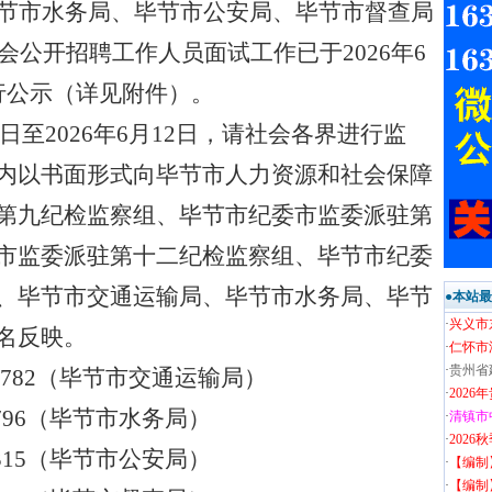
节市水务局、毕节市公安局、毕节市督查局
社会公开招聘工作人员
面试
工作
已于
202
6
年
6
行公示（详见附件）。
日至
202
6
年
6
月
12
日，请社会各界进行监
内以书面形式向毕节市人力资源和社会保障
第
九
纪检监察组、毕节市纪委市监委派驻第
市监委派驻第
十二
纪检监察组、毕节市纪委
、毕节市交通运输局、毕节市水务局、毕节
●本站
·
兴义市
名反映。
·
仁怀市
·
贵州省
633782（毕节市交通运输局）
·
202
35796（毕节市水务局）
·
清镇市
·
202
95315（毕节市公安局）
·
【编制
·
【编制