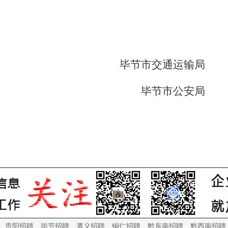
毕节市交通运输局
毕节市公安局
、
贵阳招聘
、
毕节招聘
、
遵义招聘
、
铜仁招聘
、
黔东南招聘
、
黔西南招聘