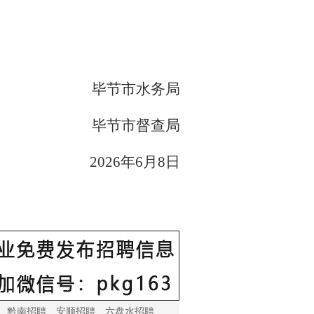
毕节市水务局
毕节市督查局
2026年6月8日
、
黔南招聘
、
安顺招聘
、
六盘水招聘