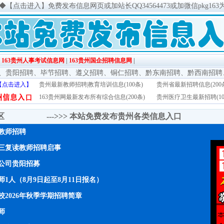
◆
【点击进入】免费发布信息网页或加站长QQ34564473或加微信pkg163
|
163贵州人事考试信息网
|
163贵州国企招聘信息网
|
、
贵阳招聘
、
毕节招聘
、
遵义招聘
、
铜仁招聘
、
黔东南招聘
、
黔西南招聘
【点击进入】
贵州最新教师招聘|教育培训信息(100条)
贵州省最新招聘信息(200
163贵州网最新发布所有综合信息(200条)
贵州医疗卫生最新招聘(10
传区 --->>>
本站免费发布贵州各类信息入口
年教师招聘
三复读教师招聘启事
公司贵阳招募
1人（8月9日起至8月11日报名）
2026年秋季学期招聘简章
师