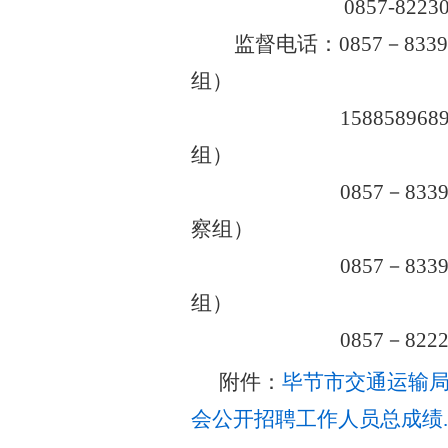
0857-8
监督电话：
0857－833
组
）
158858
组
）
0857－8
察组）
0857－8
组）
0857－8
附件：
毕节市交通运输局
会公开招聘工作人员总成绩.e