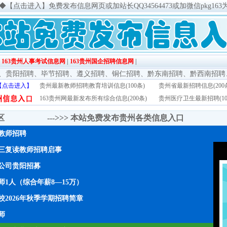
◆
【点击进入】免费发布信息网页或加站长QQ34564473或加微信pkg163
|
163贵州人事考试信息网
|
163贵州国企招聘信息网
|
、
贵阳招聘
、
毕节招聘
、
遵义招聘
、
铜仁招聘
、
黔东南招聘
、
黔西南招聘
【点击进入】
贵州最新教师招聘|教育培训信息(100条)
贵州省最新招聘信息(200
163贵州网最新发布所有综合信息(200条)
贵州医疗卫生最新招聘(10
传区 --->>>
本站免费发布贵州各类信息入口
年教师招聘
三复读教师招聘启事
公司贵阳招募
1人（综合年薪8—15万）
2026年秋季学期招聘简章
师