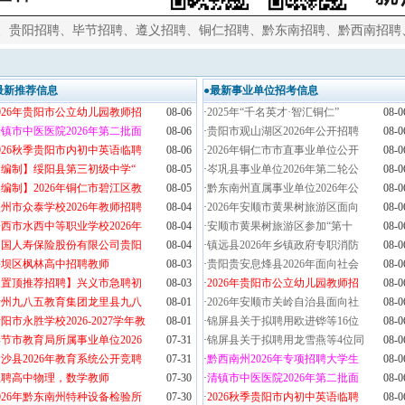
、
贵阳招聘
、
毕节招聘
、
遵义招聘
、
铜仁招聘
、
黔东南招聘
、
黔西南招聘
最新推荐信息
●最新事业单位招考信息
026年贵阳市公立幼儿园教师招
08-06
·
2025年“千名英才·智汇铜仁”
08-0
镇市中医医院2026年第二批面
08-06
·
贵阳市观山湖区2026年公开招聘
08-0
026秋季贵阳市内初中英语临聘
08-06
·
2026年铜仁市市直事业单位公开
08-0
【编制】绥阳县第三初级中学“
08-05
·
岑巩县事业单位2026年第二轮公
08-0
编制】2026年铜仁市碧江区教
08-05
·
黔东南州直属事业单位2026年公
08-0
州市众泰学校2026年教师招聘
08-04
·
2026年安顺市黄果树旅游区面向
08-0
西市水西中等职业学校2026年
08-04
·
安顺市黄果树旅游区参加“第十
08-0
中国人寿保险股份有限公司贵阳
08-04
·
镇远县2026年乡镇政府专职消防
08-0
平坝区枫林高中招聘教师
08-03
·
贵阳贵安息烽县2026年面向社会
08-0
【置顶推荐招聘】兴义市急聘初
08-03
·
2026年贵阳市公立幼儿园教师招
08-0
贵州九八五教育集团龙里县九八
08-01
·
2026年安顺市关岭自治县面向社
08-0
阳市永胜学校2026-2027学年教
08-01
·
锦屏县关于拟聘用欧进铧等16位
08-0
节市教育局所属事业单位2026
07-31
·
锦屏县关于拟聘用龙雪燕等4位同
08-0
沙县2026年教育系统公开竞聘
07-31
·
黔西南州2026年专项招聘大学生
08-0
急聘高中物理，数学教师
07-30
·
清镇市中医医院2026年第二批面
08-0
026年黔东南州特种设备检验所
07-30
·
2026秋季贵阳市内初中英语临聘
08-0