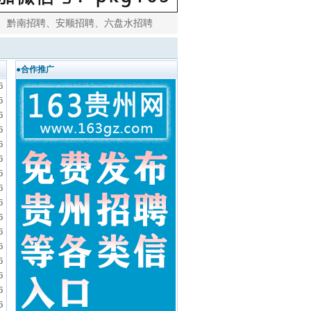
、
黔南招聘
、
安顺招聘
、
六盘水招聘
●合作推广
6
6
6
6
6
6
6
6
6
6
6
6
6
6
6
6