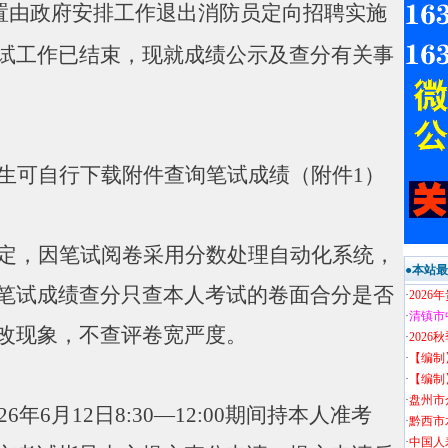
置由政府安排工作退出消防员定向招聘实施
试工作已结束，现就成绩公示及查分有关事
生可自行下载附件查询笔试成绩（附件
1
）
定，因笔试阅卷采用分数处理自动化系统，
●本站
笔试成绩查分只查本人考试的卷面合分是否
·
202
·
清镇市
改现象，不查评卷宽严度。
·
202
·
【编制
·
【编制
·
盘州市
26
年
6
月
12
日
8:30—12:00
期间持本人准考
·
黔西市
·
中国人