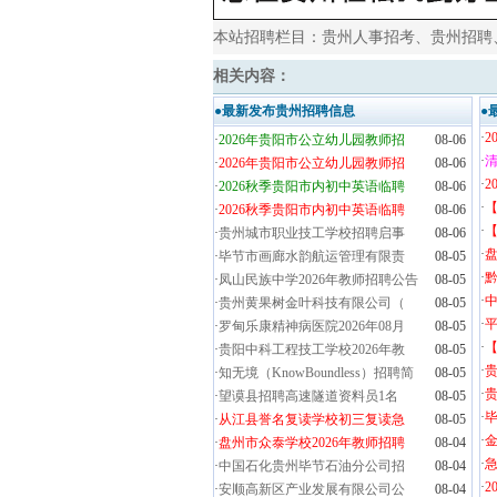
本站招聘栏目：
贵州人事招考
、
贵州招聘
相关内容：
●最新发布贵州招聘信息
●
·
2
·
2026年贵阳市公立幼儿园教师招
08-06
·
清
·
2026年贵阳市公立幼儿园教师招
08-06
·
2
·
2026秋季贵阳市内初中英语临聘
08-06
·
·
2026秋季贵阳市内初中英语临聘
08-06
·
【
·
贵州城市职业技工学校招聘启事
08-06
·
盘
·
毕节市画廊水韵航运管理有限责
08-05
·
黔
·
凤山民族中学2026年教师招聘公告
08-05
·
·
贵州黄果树金叶科技有限公司（
08-05
·
·
罗甸乐康精神病医院2026年08月
08-05
·
·
贵阳中科工程技工学校2026年教
08-05
·
·
知无境（KnowBoundless）招聘简
08-05
·
贵
·
望谟县招聘高速隧道资料员1名
08-05
·
毕
·
从江县誉名复读学校初三复读急
08-05
·
金
·
盘州市众泰学校2026年教师招聘
08-04
·
·
中国石化贵州毕节石油分公司招
08-04
·
2
·
安顺高新区产业发展有限公司公
08-04