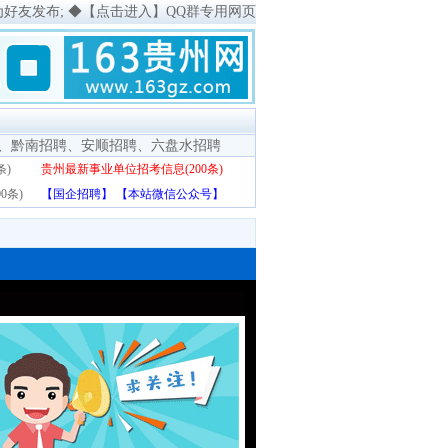
为好友发布;
◆
【点击进入】QQ群专用网页
、
黔南招聘
、
安顺招聘
、
六盘水招聘
条)
贵州最新事业单位招考信息(200条)
0条)
【国企招聘】
【本站微信公众号】