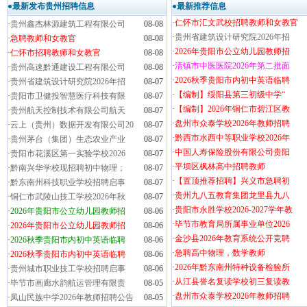
●最新发布贵州招聘信息
●最新推荐信息
·
仁怀市汇文武校招聘教师和女教官
·
贵州鑫杰林源建筑工程有限公司
08-08
·
贵州省建筑设计研究院2026年招
·
急聘教师和女教官
08-08
·
2026年贵阳市公立幼儿园教师招
·
仁怀市招聘教师和女教官
08-08
·
清镇市中医医院2026年第二批面
·
贵州高速黔通建设工程有限公司
08-08
·
2026秋季贵阳市内初中英语临聘
·
贵州省建筑设计研究院2026年招
08-07
·
【编制】绥阳县第三初级中学“
·
贵阳市卫健投智慧医疗科技有限
08-07
·
【编制】2026年铜仁市碧江区教
·
贵州航天控制技术有限公司航天
08-07
·
盘州市众泰学校2026年教师招聘
·
云上（贵州）数据开发有限公司20
08-07
·
黔西市水西中等职业学校2026年
·
贵州茅台（集团）生态农业产业
08-07
·
中国人寿保险股份有限公司贵阳
·
贵阳市花溪区第一实验学校2026
08-07
·
平坝区枫林高中招聘教师
·
黔南兴华学校现招聘初中物理；
08-07
·
【置顶推荐招聘】兴义市急聘初
·
黔东南州科技职业学校招聘启事
08-07
·
贵州九八五教育集团龙里县九八
·
铜仁市武陵山技工学校2026年秋
08-07
·
贵阳市永胜学校2026-2027学年教
·
2026年贵阳市公立幼儿园教师招
08-06
·
毕节市教育局所属事业单位2026
·
2026年贵阳市公立幼儿园教师招
08-06
·
金沙县2026年教育系统公开竞聘
·
2026秋季贵阳市内初中英语临聘
08-06
·
急聘高中物理，数学教师
·
2026秋季贵阳市内初中英语临聘
08-06
·
2026年黔东南州特种设备检验所
·
贵州城市职业技工学校招聘启事
08-06
·
从江县誉名复读学校初三复读教
·
毕节市画廊水韵航运管理有限责
08-05
·
盘州市众泰学校2026年教师招聘
·
凤山民族中学2026年教师招聘公告
08-05