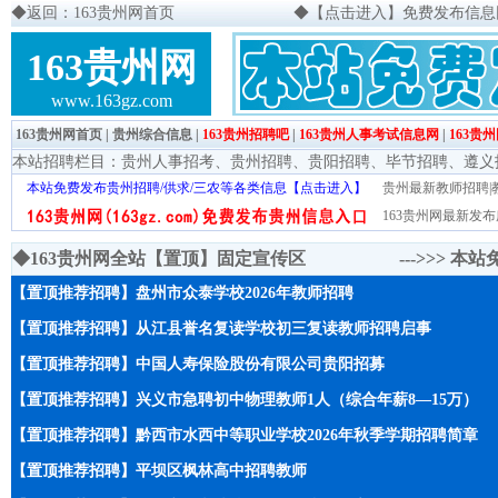
◆
返回：163贵州网首页
◆
【点击进入】免费发布信息网页
163贵州网
www.163gz.com
163贵州网首页
|
贵州综合信息
|
163贵州招聘吧
|
163贵州人事考试信息网
|
163贵
本站招聘栏目：
贵州人事招考
、
贵州招聘
、
贵阳招聘
、
毕节招聘
、
遵义
本站免费发布贵州招聘/供求/三农等各类信息【点击进入】
贵州最新教师招聘|教
163贵州网最新发布
◆163贵州网全站【置顶】固定宣传区 --->>>
本站
【置顶推荐招聘】盘州市众泰学校2026年教师招聘
【置顶推荐招聘】从江县誉名复读学校初三复读教师招聘启事
【置顶推荐招聘】中国人寿保险股份有限公司贵阳招募
【置顶推荐招聘】兴义市急聘初中物理教师1人（综合年薪8—15万）
【置顶推荐招聘】黔西市水西中等职业学校2026年秋季学期招聘简章
【置顶推荐招聘】平坝区枫林高中招聘教师