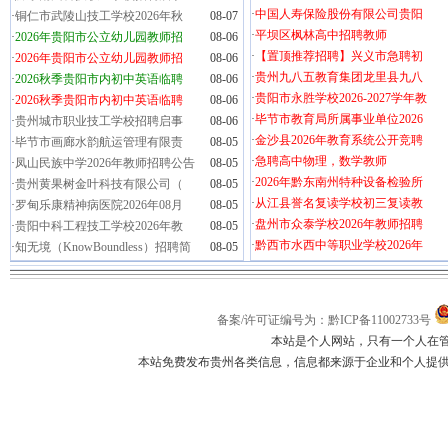
·
中国人寿保险股份有限公司贵阳
·
铜仁市武陵山技工学校2026年秋
08-07
·
平坝区枫林高中招聘教师
·
2026年贵阳市公立幼儿园教师招
08-06
·
【置顶推荐招聘】兴义市急聘初
·
2026年贵阳市公立幼儿园教师招
08-06
·
贵州九八五教育集团龙里县九八
·
2026秋季贵阳市内初中英语临聘
08-06
·
贵阳市永胜学校2026-2027学年教
·
2026秋季贵阳市内初中英语临聘
08-06
·
毕节市教育局所属事业单位2026
·
贵州城市职业技工学校招聘启事
08-06
·
金沙县2026年教育系统公开竞聘
·
毕节市画廊水韵航运管理有限责
08-05
·
急聘高中物理，数学教师
·
凤山民族中学2026年教师招聘公告
08-05
·
2026年黔东南州特种设备检验所
·
贵州黄果树金叶科技有限公司（
08-05
·
从江县誉名复读学校初三复读教
·
罗甸乐康精神病医院2026年08月
08-05
·
盘州市众泰学校2026年教师招聘
·
贵阳中科工程技工学校2026年教
08-05
·
黔西市水西中等职业学校2026年
·
知无境（KnowBoundless）招聘简
08-05
备案/许可证编号为：黔ICP备11002733号
本站是个人网站，只有一个人在
本站免费发布贵州各类信息，信息都来源于企业和个人提供，如