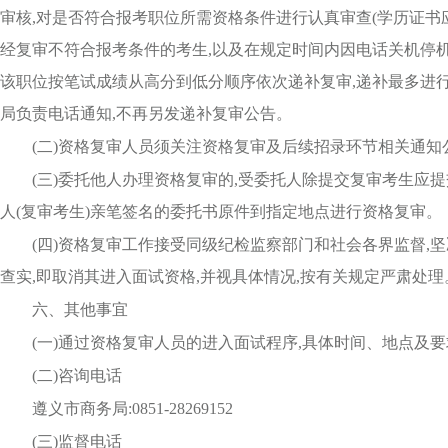
审核,对是否符合报考职位所需资格条件进行认真审查(学历证书
经复审不符合报考条件的考生,以及在规定时间内因电话关机停机
该职位按笔试成绩从高分到低分顺序依次递补复审,递补最多进
局负责电话
通知,不再另发递补复审公告。
(二)资格复审人员须关注资格复审及后续招录环节相关通知
(三)委托他人办理资格复审的,受委托人除提交复审考生应
人(复审考生)亲笔签名的委托书原件到指定地点进行资格复审。
(四)资格复审工作接受同级纪检监察部门和社会各界监督,
查实,即取消其进入面试资格,并视具体情况,按有关规定严肃处理
六、其他事宜
(
一
)
通过资格复审人员
的
进入
面试
程序
,具体时间、地点及
(
二
)咨询电话
遵义市商务局:
0851-28269152
(
三
)监督电话