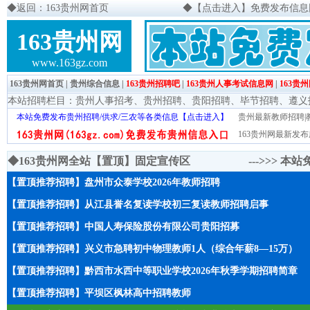
◆
返回：163贵州网首页
◆
【点击进入】免费发布信息网页
163贵州网
www.163gz.com
163贵州网首页
|
贵州综合信息
|
163贵州招聘吧
|
163贵州人事考试信息网
|
163贵
本站招聘栏目：
贵州人事招考
、
贵州招聘
、
贵阳招聘
、
毕节招聘
、
遵义
本站免费发布贵州招聘/供求/三农等各类信息【点击进入】
贵州最新教师招聘|教
163贵州网最新发布
◆163贵州网全站【置顶】固定宣传区 --->>>
本站
【置顶推荐招聘】盘州市众泰学校2026年教师招聘
【置顶推荐招聘】从江县誉名复读学校初三复读教师招聘启事
【置顶推荐招聘】中国人寿保险股份有限公司贵阳招募
【置顶推荐招聘】兴义市急聘初中物理教师1人（综合年薪8—15万）
【置顶推荐招聘】黔西市水西中等职业学校2026年秋季学期招聘简章
【置顶推荐招聘】平坝区枫林高中招聘教师