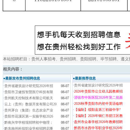
本站招聘栏目：
贵州人事招考
、
贵州招聘
、
贵阳招聘
、
毕节招聘
、
遵义
相关内容：
●最新发布贵州招聘信息
●最新推荐信息
·
贵州省建筑设计研究院2026年招
·
贵州省建筑设计研究院2026年招
08-07
·
2026年贵阳市公立幼儿园教师招
·
贵阳市卫健投智慧医疗科技有限
08-07
·
清镇市中医医院2026年第二批面
·
贵州航天控制技术有限公司航天
08-07
·
2026秋季贵阳市内初中英语临聘
·
云上（贵州）数据开发有限公司20
08-07
·
【编制】绥阳县第三初级中学“
·
贵州茅台（集团）生态农业产业
08-07
·
【编制】2026年铜仁市碧江区教
·
贵阳市花溪区第一实验学校2026
08-07
·
盘州市众泰学校2026年教师招聘
·
黔南兴华学校现招聘初中物理；
08-07
·
黔西市水西中等职业学校2026年
·
黔东南州科技职业学校招聘启事
08-07