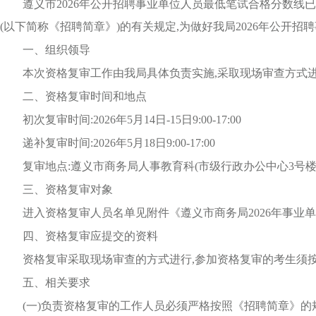
遵义市
202
6
年公开招聘事业单位人员最低笔试合格分数线已
(以下简称《招聘简章》)的有关规定,为做好我
局
202
6
年
公开招聘
一、组织领导
本次资格复审工作由
我局
具体负责实施,采取现场审查方式
二、资格复审时间和地点
初次复审时间:
202
6
年
5
月
14日-15
日
9:00-17:00
递补复审时间:
202
6
年
5
月
18日9:00-17:00
复审地点:
遵义市商务局人事教育科(市级行政办公中心
3号楼
三、资格复审对象
进入资格复审人员名单见
附件
《遵义市
商务局
202
6
年
事业单
四、资格复审应提交的资料
资格复审采取现场审查的方式进行,参加资格复审的考生须
五、相关要求
(一)负责资格复审的
工作人员
必须严格按照《招聘简章》的