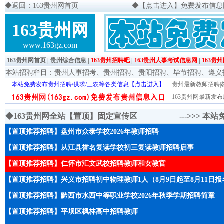
◆
返回：163贵州网首页
◆
【点击进入】免费发布信息网页
163贵州网
www.163gz.com
163贵州网首页
|
贵州综合信息
|
163贵州招聘吧
|
163贵州人事考试信息网
|
163贵
本站招聘栏目：
贵州人事招考
、
贵州招聘
、
贵阳招聘
、
毕节招聘
、
遵义
本站免费发布贵州招聘/供求/三农等各类信息【点击进入】
贵州最新教师招聘|教
163贵州网最新发布
◆163贵州网全站【置顶】固定宣传区 --->>>
本站
【置顶推荐招聘】盘州市众泰学校2026年教师招聘
【置顶推荐招聘】从江县誉名复读学校初三复读教师招聘启事
【置顶推荐招聘】仁怀市汇文武校招聘教师和女教官
【置顶推荐招聘】兴义市招聘初中物理教师1人（8月9日起至8月11日报
【置顶推荐招聘】黔西市水西中等职业学校2026年秋季学期招聘简章
【置顶推荐招聘】平坝区枫林高中招聘教师