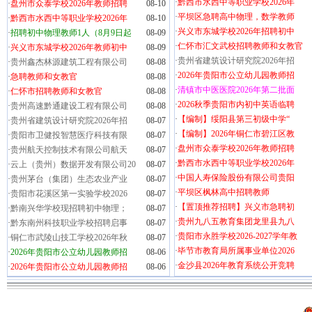
·
黔西市水西中等职业学校2026年
·
盘州市众泰学校2026年教师招聘
08-10
·
平坝区急聘高中物理，数学教师
·
黔西市水西中等职业学校2026年
08-10
·
兴义市东城学校2026年招聘初中
·
招聘初中物理教师1人（8月9日起
08-09
·
仁怀市汇文武校招聘教师和女教官
·
兴义市东城学校2026年教师初中
08-09
·
贵州省建筑设计研究院2026年招
·
贵州鑫杰林源建筑工程有限公司
08-08
·
2026年贵阳市公立幼儿园教师招
·
急聘教师和女教官
08-08
·
清镇市中医医院2026年第二批面
·
仁怀市招聘教师和女教官
08-08
·
2026秋季贵阳市内初中英语临聘
·
贵州高速黔通建设工程有限公司
08-08
·
【编制】绥阳县第三初级中学“
·
贵州省建筑设计研究院2026年招
08-07
·
【编制】2026年铜仁市碧江区教
·
贵阳市卫健投智慧医疗科技有限
08-07
·
盘州市众泰学校2026年教师招聘
·
贵州航天控制技术有限公司航天
08-07
·
黔西市水西中等职业学校2026年
·
云上（贵州）数据开发有限公司20
08-07
·
中国人寿保险股份有限公司贵阳
·
贵州茅台（集团）生态农业产业
08-07
·
平坝区枫林高中招聘教师
·
贵阳市花溪区第一实验学校2026
08-07
·
【置顶推荐招聘】兴义市急聘初
·
黔南兴华学校现招聘初中物理；
08-07
·
贵州九八五教育集团龙里县九八
·
黔东南州科技职业学校招聘启事
08-07
·
贵阳市永胜学校2026-2027学年教
·
铜仁市武陵山技工学校2026年秋
08-07
·
毕节市教育局所属事业单位2026
·
2026年贵阳市公立幼儿园教师招
08-06
·
金沙县2026年教育系统公开竞聘
·
2026年贵阳市公立幼儿园教师招
08-06