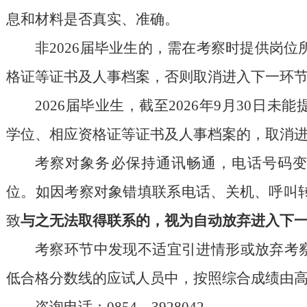
息和材料是否真实、准确。
非
202
6
届毕业生
的
，需在考察时提供岗位
格证等证书及人事档案，否则取消进入下一环
202
6
届毕业生，截至
202
6
年
9
月
30
日未能
学位、相应资格证等证书及人事档案的，取消
考察对象务必保持通讯畅通，电话号码
位。如因考察对象错填联系电话、关机、呼叫
致
与之无法取得联系的，视为自动放弃进入下
考察环节中发现不适宜引进情形或放弃
考
低合格分数线的应试人员中，按照
综合成绩由