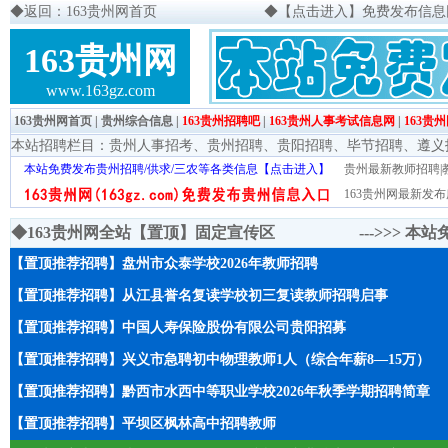
◆
返回：163贵州网首页
◆
【点击进入】免费发布信息网页
163贵州网
www.163gz.com
163贵州网首页
|
贵州综合信息
|
163贵州招聘吧
|
163贵州人事考试信息网
|
163贵
本站招聘栏目：
贵州人事招考
、
贵州招聘
、
贵阳招聘
、
毕节招聘
、
遵义
本站免费发布贵州招聘/供求/三农等各类信息【点击进入】
贵州最新教师招聘|教
163贵州网最新发布
◆163贵州网全站【置顶】固定宣传区 --->>>
本站
【置顶推荐招聘】盘州市众泰学校2026年教师招聘
【置顶推荐招聘】从江县誉名复读学校初三复读教师招聘启事
【置顶推荐招聘】中国人寿保险股份有限公司贵阳招募
【置顶推荐招聘】兴义市急聘初中物理教师1人（综合年薪8—15万）
【置顶推荐招聘】黔西市水西中等职业学校2026年秋季学期招聘简章
【置顶推荐招聘】平坝区枫林高中招聘教师