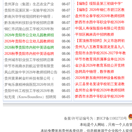
·
【编制】绥阳县第三初级中学“
·
贵州茅台（集团）生态农业产业
08-07
·
【编制】2026年铜仁市碧江区教
·
贵阳市花溪区第一实验学校2026
08-07
·
盘州市众泰学校2026年教师招聘
·
黔南兴华学校现招聘初中物理；
08-07
·
黔西市水西中等职业学校2026年
·
黔东南州科技职业学校招聘启事
08-07
·
中国人寿保险股份有限公司贵阳
·
铜仁市武陵山技工学校2026年秋
08-07
·
平坝区枫林高中招聘教师
·
2026年贵阳市公立幼儿园教师招
08-06
·
【置顶推荐招聘】兴义市急聘初
·
2026年贵阳市公立幼儿园教师招
08-06
·
贵州九八五教育集团龙里县九八
·
2026秋季贵阳市内初中英语临聘
08-06
·
贵阳市永胜学校2026-2027学年教
·
2026秋季贵阳市内初中英语临聘
08-06
·
毕节市教育局所属事业单位2026
·
贵州城市职业技工学校招聘启事
08-06
·
金沙县2026年教育系统公开竞聘
·
毕节市画廊水韵航运管理有限责
08-05
·
急聘高中物理，数学教师
·
凤山民族中学2026年教师招聘公告
08-05
·
2026年黔东南州特种设备检验所
·
贵州黄果树金叶科技有限公司（
08-05
·
从江县誉名复读学校初三复读教
·
罗甸乐康精神病医院2026年08月
08-05
·
盘州市众泰学校2026年教师招聘
·
贵阳中科工程技工学校2026年教
08-05
·
黔西市水西中等职业学校2026年
·
知无境（KnowBoundless）招聘简
08-05
备案/许可证编号为：黔ICP备11002733号
本站是个人网站，只有一个人在
本站免费发布贵州各类信息，信息都来源于企业和个人提供，如