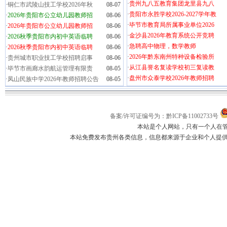
·
贵州九八五教育集团龙里县九八
·
铜仁市武陵山技工学校2026年秋
08-07
·
贵阳市永胜学校2026-2027学年教
·
2026年贵阳市公立幼儿园教师招
08-06
·
毕节市教育局所属事业单位2026
·
2026年贵阳市公立幼儿园教师招
08-06
·
金沙县2026年教育系统公开竞聘
·
2026秋季贵阳市内初中英语临聘
08-06
·
急聘高中物理，数学教师
·
2026秋季贵阳市内初中英语临聘
08-06
·
2026年黔东南州特种设备检验所
·
贵州城市职业技工学校招聘启事
08-06
·
从江县誉名复读学校初三复读教
·
毕节市画廊水韵航运管理有限责
08-05
·
盘州市众泰学校2026年教师招聘
·
凤山民族中学2026年教师招聘公告
08-05
备案/许可证编号为：黔ICP备11002733号
本站是个人网站，只有一个人在
本站免费发布贵州各类信息，信息都来源于企业和个人提供，如