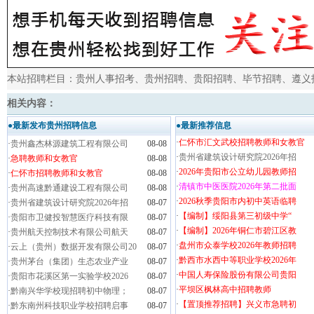
本站招聘栏目：
贵州人事招考
、
贵州招聘
、
贵阳招聘
、
毕节招聘
、
遵义
相关内容：
●最新发布贵州招聘信息
●最新推荐信息
·
仁怀市汇文武校招聘教师和女教官
·
贵州鑫杰林源建筑工程有限公司
08-08
·
贵州省建筑设计研究院2026年招
·
急聘教师和女教官
08-08
·
2026年贵阳市公立幼儿园教师招
·
仁怀市招聘教师和女教官
08-08
·
清镇市中医医院2026年第二批面
·
贵州高速黔通建设工程有限公司
08-08
·
2026秋季贵阳市内初中英语临聘
·
贵州省建筑设计研究院2026年招
08-07
·
【编制】绥阳县第三初级中学“
·
贵阳市卫健投智慧医疗科技有限
08-07
·
【编制】2026年铜仁市碧江区教
·
贵州航天控制技术有限公司航天
08-07
·
盘州市众泰学校2026年教师招聘
·
云上（贵州）数据开发有限公司20
08-07
·
黔西市水西中等职业学校2026年
·
贵州茅台（集团）生态农业产业
08-07
·
中国人寿保险股份有限公司贵阳
·
贵阳市花溪区第一实验学校2026
08-07
·
平坝区枫林高中招聘教师
·
黔南兴华学校现招聘初中物理；
08-07
·
【置顶推荐招聘】兴义市急聘初
·
黔东南州科技职业学校招聘启事
08-07