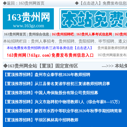
◆
返回：163贵州网首页
◆
【点击进入】免费发布信息网页
163贵州网
www.163gz.com
163贵州网首页
|
贵州综合信息
|
163贵州招聘吧
|
163贵州人事考试信息网
|
163贵
本站招聘栏目：
贵州人事招考
、
贵州招聘
、
贵阳招聘
、
毕节招聘
、
遵义
本站免费发布贵州招聘/供求/三农等各类信息【点击进入】
贵州最新教师招聘|教
163贵州网最新发布
◆163贵州网全站【置顶】固定宣传区 --->>>
本站
【置顶推荐招聘】盘州市众泰学校2026年教师招聘
【置顶推荐招聘】从江县誉名复读学校初三复读教师招聘启事
【置顶推荐招聘】中国人寿保险股份有限公司贵阳招募
【置顶推荐招聘】兴义市急聘初中物理教师1人（综合年薪8—15万）
【置顶推荐招聘】黔西市水西中等职业学校2026年秋季学期招聘简章
【置顶推荐招聘】平坝区枫林高中招聘教师