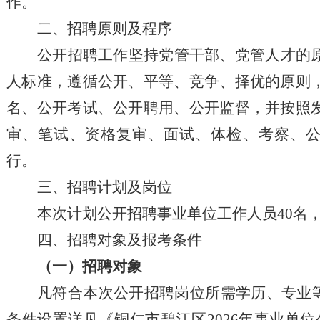
作。
二、
招聘
原则及程序
公开
招聘
工作
坚持党管干部、党管人才的
人
标准，遵循公开、
平等、
竞争、择优的原则
名、公开考试、公开聘用、公开监督，并按照
审
、笔试、资格复审、面试、体检、考察、
行。
三、
招聘
计划及
岗位
本次计划公开
招聘
事业单位工作人员
40
名
四、
招聘
对象及报考条件
（一）招聘对象
凡符合本次公开招聘岗位所需学历、专业
条件设置
详见《铜仁市碧江区
2026年
事业单位