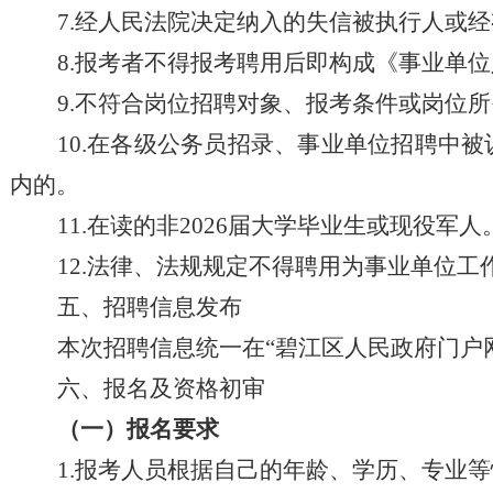
7
.经人民法院决定纳入的失信被执行人或
8
.
报考者不得报考
聘用后即构成
《事业单位
9
.不符合
岗位招聘
对象、报考条件或
岗位
所
10.
在
各级公务员招录、
事业单位招聘中被
内的
。
11
.在读的非
202
6
届
大学
毕业生或现役军人
12
.法律、法规规定不得聘用为事业单位工
五、
招聘
信息发布
本次
招聘
信息统一在
“碧江区人民政府门户
六、报名
及
资格初审
（
一
）
报名要求
1.报考人员根据自己的年龄、学历、专业