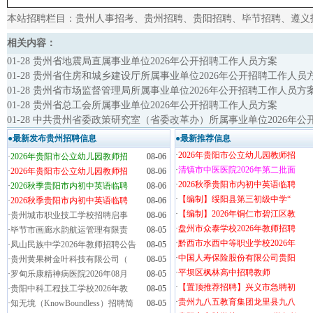
本站招聘栏目：
贵州人事招考
、
贵州招聘
、
贵阳招聘
、
毕节招聘
、
遵义
相关内容：
01-28 贵州省地震局直属事业单位2026年公开招聘工作人员方案
01-28 贵州省住房和城乡建设厅所属事业单位2026年公开招聘工作人员
01-28 贵州省市场监督管理局所属事业单位2026年公开招聘工作人员方
01-28 贵州省总工会所属事业单位2026年公开招聘工作人员方案
01-28 中共贵州省委政策研究室（省委改革办）所属事业单位2026年
●最新发布贵州招聘信息
●最新推荐信息
·
2026年贵阳市公立幼儿园教师招
·
2026年贵阳市公立幼儿园教师招
08-06
·
清镇市中医医院2026年第二批面
·
2026年贵阳市公立幼儿园教师招
08-06
·
2026秋季贵阳市内初中英语临聘
·
2026秋季贵阳市内初中英语临聘
08-06
·
【编制】绥阳县第三初级中学“
·
2026秋季贵阳市内初中英语临聘
08-06
·
【编制】2026年铜仁市碧江区教
·
贵州城市职业技工学校招聘启事
08-06
·
盘州市众泰学校2026年教师招聘
·
毕节市画廊水韵航运管理有限责
08-05
·
黔西市水西中等职业学校2026年
·
凤山民族中学2026年教师招聘公告
08-05
·
中国人寿保险股份有限公司贵阳
·
贵州黄果树金叶科技有限公司（
08-05
·
平坝区枫林高中招聘教师
·
罗甸乐康精神病医院2026年08月
08-05
·
【置顶推荐招聘】兴义市急聘初
·
贵阳中科工程技工学校2026年教
08-05
·
贵州九八五教育集团龙里县九八
·
知无境（KnowBoundless）招聘简
08-05