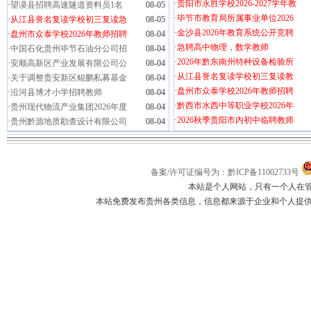
·
贵阳市永胜学校2026-2027学年教
·
望谟县招聘高速隧道资料员1名
08-05
·
毕节市教育局所属事业单位2026
·
从江县誉名复读学校初三复读急
08-05
·
金沙县2026年教育系统公开竞聘
·
盘州市众泰学校2026年教师招聘
08-04
·
急聘高中物理，数学教师
·
中国石化贵州毕节石油分公司招
08-04
·
2026年黔东南州特种设备检验所
·
安顺高新区产业发展有限公司公
08-04
·
从江县誉名复读学校初三复读教
·
关于调整贵安新区鲲鹏私募基金
08-04
·
盘州市众泰学校2026年教师招聘
·
沿河县博才小学招聘教师
08-04
·
黔西市水西中等职业学校2026年
·
贵州现代物流产业集团2026年度
08-04
·
2026秋季贵阳市内初中临聘教师
·
贵州黔源地质勘查设计有限公司
08-04
备案/许可证编号为：黔ICP备11002733号
本站是个人网站，只有一个人在
本站免费发布贵州各类信息，信息都来源于企业和个人提供，如