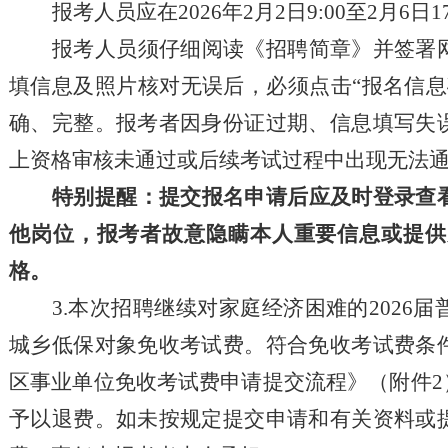
报考人员应在
202
6
年
2
月
2
日
9:00至
2
月
6
日
报考人员须仔细阅读《招聘简章》并签署
填信息及照片核对无误后
，
必须点击
“报名信
确、完整。报考者因身份证过期、信息填写失
上资格审核未通过或后续考试过程中出现无法
特别提醒：提交报名申请后应及时登录查
他
岗位
，
报考者故意隐瞒本人重要信息或提供
格。
3.本次招聘继续对家庭经济困难的202
6
届
城乡低保对象免收考试费。符合免收考试费条
区事业单位免收考试费申请提交流程》（附件
2
予以退费。如未按规定提交申请和有关资料
或