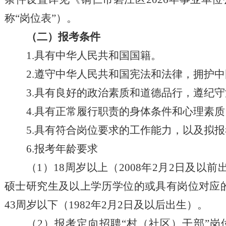
称
“
岗位
表
”）。
（二）报考条件
1.具有中华人民共和国国籍。
2.遵守中华人民共和国宪法和法律，拥护
3.
具有良好的政治
素质
和道德品行，遵纪守
4.具有正常履行职责的身体条件和心理素质
5.具有符合岗位要求的工作能力，以及拟
6.报考年龄要求
（
1
）
18周岁以上（200
8
年
2
月
2
日及以前
硕士研究生及以上学历学位的
或具有岗位对应
4
3
周岁
以下
（
19
82
年
2
月
2
日及以后出生）
。
（2）
报考定向招聘
“村（社区）干部”岗