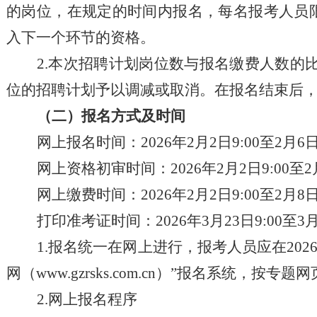
的岗位
，
在规定的时间内报名
，
每名报考人员
入下一个环节的资格。
2.本次招聘计划岗位数与报名缴费人数的比
位的招聘计划予以调减或取消。在报名结束后
（
二
）
报名方式及时间
网上报名时间：
202
6
年
2
月
2
日
9:00至
2
月
6
网上资格初审时间：
202
6
年
2
月
2
日
9:00至
2
网上缴费时间：
202
6
年
2
月
2
日
9:00至
2
月
8
打印准考证时间：
202
6
年
3
月
23
日
9:00至
3
1.报名统一在网上进行，报考人员应在202
网
（
www.gzrsks.com.cn
）
”报名系统，按专题网
2.网上报名程序