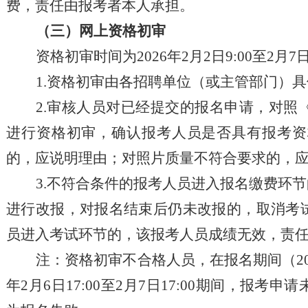
费，责任由报考者本人承担。
（三）网上资格初审
资格初审时间为
202
6
年
2
月
2
日
9:00至
2
月
7
1.资格初审由各招聘单位（或主管部门）
2.审核人员对已经提交的报名申请，对照
进行资格初审，确认报考人员是否具有报考资
的，应说明理由；对照片质量不符合要求的，
3.不符合条件的报考人员进入报名缴费环
进行改报
，
对报名结束后仍未改报的，取消考
员进入考试环节的，该报考人员成绩无效，责
注：资格初审不合格人员，在报名期间（
2
年
2
月
6
日
17:00至
2
月
7
日
17:00期间，报考