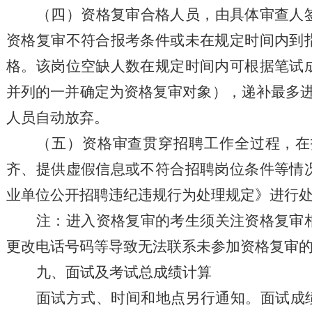
（四）
资格复审合格人员，由具体审查人
资格复审不符合报考条件或未在规定时间内到
格。该
岗位
空缺人数在
规定时间
内
可
根据笔试
并列的一并确定为资格复审对象）
，
递补最多
人员自动放弃。
（五）
资格审查贯穿
招聘
工作全过程，在
齐、提供虚假信息或不符合
招聘
岗位条件等情
业单位公开招聘违纪违规行为处理规定》进行
注：
进入资格复审的考生须关注
资格
复审
更改电话号码等导致无法联系未参加
资格
复审
九、面试及
考试
总成绩
计算
面试
方式、
时间和地点另行通知
。
面试成