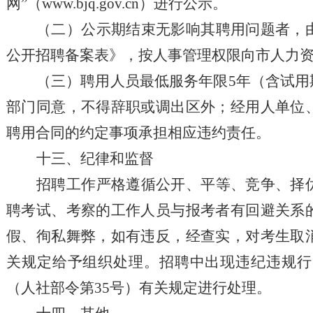
网
”
（
www.bjq.gov.cn）
进行公示。
（二）公示
期结束无影响其聘用问题者，
公开招聘备案表》，按人事管理权限向市人力
（三）聘用人员最低服务年限
5
年
（含试用
部门
同意，不得辞职或调出区外；经用人单位
聘用合同的约定事项承担相应违约责任。
十
三
、纪律和监督
招聘工作严格遵循公开、平等、竞争、择
聘考试、考察的工作人员与报考者有回避关系
假、徇私舞弊，如有违反，经查实，对考生取
关规定给予组织处理。招聘中出现违纪违规行
（人社部令第
35号）有关规定进行处理。