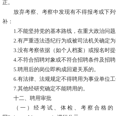
正。
放弃
考察
、考察
中发现有
不得报考或
下列
补：
1
.不能坚持党的基本路线，在重大政治问
2.有严重违法违纪行为或被司法机关确定
3.没有考察依据（如个人档案）或报名时
4.不符合
招聘
对象或不符合
招聘
条件及
招聘
5
.聘用后的
岗位
即构成回避关系的。
6
.有法律、法规规定不得聘用为事业单位
7
.其他经研究确定不能聘用的。
十
二
、聘用审批
（一）经考试、体检、考察合格的