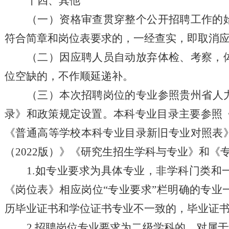
十
四
、
其他
（一）资格审查贯穿整个公开
招聘
工作的
符合简章和
岗位
表要求的，
一
经查实，即取消
（二）因应聘人员自动放弃体检、考察
，
位
空缺的，不作顺延递补。
（
三
）
本次
招聘岗位
的专业参照贵州
省
人
录》和政策规定设置
。
本科专业目录主要参照
《普通高等学校本科专业目录新旧专业对照表
（
2022版）
》
《研究生招生学科与专业》和《
1.如专业要求为具体专业，非学科门类
《岗位表》相应岗位“专业要求”栏明确的专
历毕业证书和学位证书专业不一致的，毕业证
2.招聘岗位专业要求为二级学科的，对属