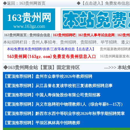
◆
返回：163贵州网首页
◆
【点击进入】免费发布信息网页
163贵州网
www.163gz.com
163贵州网首页
|
贵州综合信息
|
163贵州招聘吧
|
163贵州人事考试信息网
|
163贵
本站招聘栏目：
贵州人事招考
、
贵州招聘
、
贵阳招聘
、
毕节招聘
、
遵义
本站免费发布贵州招聘/供求/三农等各类信息【点击进入】
贵州最新教师招聘|教
163贵州网最新发布
◆163贵州网全站【置顶】固定宣传区 --->>>
本站
【置顶推荐招聘】盘州市众泰学校2026年教师招聘
【置顶推荐招聘】从江县誉名复读学校初三复读教师招聘启事
【置顶推荐招聘】中国人寿保险股份有限公司贵阳招募
【置顶推荐招聘】兴义市急聘初中物理教师1人（综合年薪8—15万）
【置顶推荐招聘】黔西市水西中等职业学校2026年秋季学期招聘简章
【置顶推荐招聘】平坝区枫林高中招聘教师