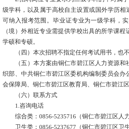
级学科，以及属于高校自主设置或国外学历相
可纳入报考范围。毕业证专业为一级学科，实
（境）外相近专业需提供学校出具的所学课程
学硕和专硕。
（
四
）本次
招聘
不指定任何考试用书，也
（
五
）本
方案
由铜仁市碧江区人力资源和
织部、中共铜仁市碧江区委机构编制委员会办
会保障局
、
铜仁市碧江区教育局、铜仁市碧江
（
六
）联系方式
1.
咨询电话
综合类：
0856-5235716（铜仁市碧江
卫生类：
0856-5237677（铜仁市碧江区