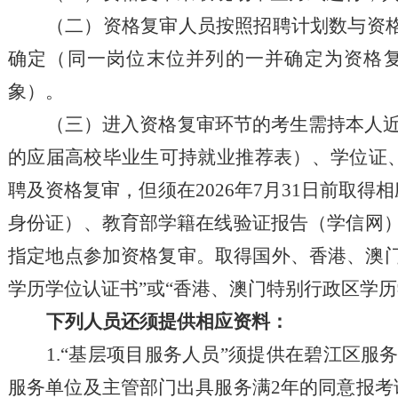
（
二
）资格复审人员按照招聘计划数与资
确定（同一岗位末位并列的一并确定为资格复
象）。
（
三
）
进入资格复审环节的考生
需
持
本人
的应届高校毕业生可持就业推荐表）
、学位证
聘及资格复审，但须在2026年7月31日前取得
身份证）
、
教育部学籍在线验证报告（学信网
指定地点参加资格复审。
取得国外、香港、澳
学历学位认证书”或“香港、澳门特别行政区学历
下列人员还须提供相应资料：
1.
“
基层项目服务人员
”须提供在碧江区服
服务单位及
主管部门
出具服务满
2年
的
同意报考