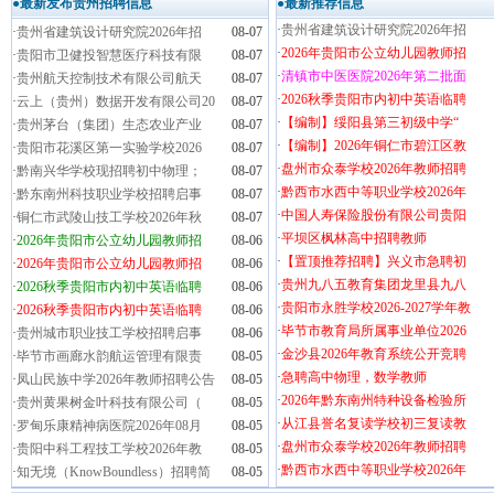
●最新发布贵州招聘信息
●最新推荐信息
·
贵州省建筑设计研究院2026年招
·
贵州省建筑设计研究院2026年招
08-07
·
2026年贵阳市公立幼儿园教师招
·
贵阳市卫健投智慧医疗科技有限
08-07
·
清镇市中医医院2026年第二批面
·
贵州航天控制技术有限公司航天
08-07
·
2026秋季贵阳市内初中英语临聘
·
云上（贵州）数据开发有限公司20
08-07
·
【编制】绥阳县第三初级中学“
·
贵州茅台（集团）生态农业产业
08-07
·
【编制】2026年铜仁市碧江区教
·
贵阳市花溪区第一实验学校2026
08-07
·
盘州市众泰学校2026年教师招聘
·
黔南兴华学校现招聘初中物理；
08-07
·
黔西市水西中等职业学校2026年
·
黔东南州科技职业学校招聘启事
08-07
·
中国人寿保险股份有限公司贵阳
·
铜仁市武陵山技工学校2026年秋
08-07
·
平坝区枫林高中招聘教师
·
2026年贵阳市公立幼儿园教师招
08-06
·
【置顶推荐招聘】兴义市急聘初
·
2026年贵阳市公立幼儿园教师招
08-06
·
贵州九八五教育集团龙里县九八
·
2026秋季贵阳市内初中英语临聘
08-06
·
贵阳市永胜学校2026-2027学年教
·
2026秋季贵阳市内初中英语临聘
08-06
·
毕节市教育局所属事业单位2026
·
贵州城市职业技工学校招聘启事
08-06
·
金沙县2026年教育系统公开竞聘
·
毕节市画廊水韵航运管理有限责
08-05
·
急聘高中物理，数学教师
·
凤山民族中学2026年教师招聘公告
08-05
·
2026年黔东南州特种设备检验所
·
贵州黄果树金叶科技有限公司（
08-05
·
从江县誉名复读学校初三复读教
·
罗甸乐康精神病医院2026年08月
08-05
·
盘州市众泰学校2026年教师招聘
·
贵阳中科工程技工学校2026年教
08-05
·
黔西市水西中等职业学校2026年
·
知无境（KnowBoundless）招聘简
08-05