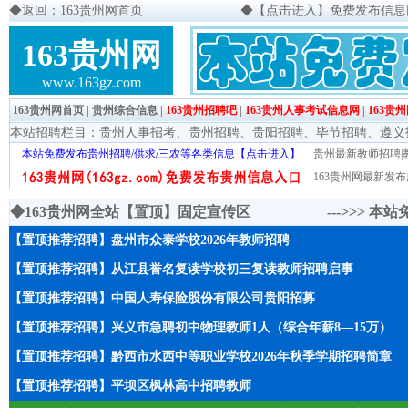
◆
返回：163贵州网首页
◆
【点击进入】免费发布信息网页
163贵州网
www.163gz.com
163贵州网首页
|
贵州综合信息
|
163贵州招聘吧
|
163贵州人事考试信息网
|
163贵
本站招聘栏目：
贵州人事招考
、
贵州招聘
、
贵阳招聘
、
毕节招聘
、
遵义
本站免费发布贵州招聘/供求/三农等各类信息【点击进入】
贵州最新教师招聘|教
163贵州网最新发布
◆163贵州网全站【置顶】固定宣传区 --->>>
本站
【置顶推荐招聘】盘州市众泰学校2026年教师招聘
【置顶推荐招聘】从江县誉名复读学校初三复读教师招聘启事
【置顶推荐招聘】中国人寿保险股份有限公司贵阳招募
【置顶推荐招聘】兴义市急聘初中物理教师1人（综合年薪8—15万）
【置顶推荐招聘】黔西市水西中等职业学校2026年秋季学期招聘简章
【置顶推荐招聘】平坝区枫林高中招聘教师