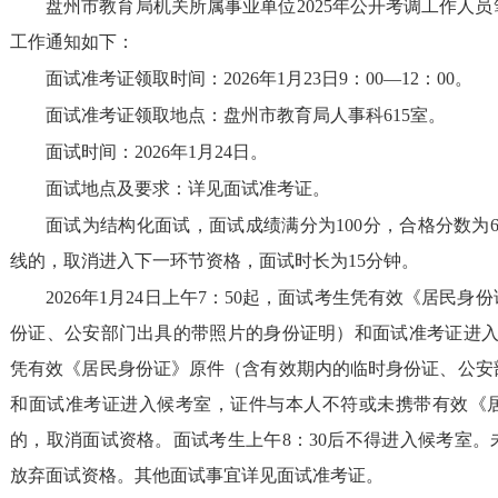
盘州市教育局机关所属事业单位
2025
年公开考调工作人员
工作通知如下：
面试准考证领取时间：
2026
年
1
月
23
日
9：00
—
12：00
。
面试准考证领取地点：
盘州市教育局人事科
615
室。
面试时间：
2026
年
1
月
24
日。
面试地点及要求：详见面试准考证。
面试为结构化面试，面试成绩满分为
100
分，合格分数为
线的，取消进入下一环节资格，
面试时长为
15
分钟。
2026
年
1
月
24
日上午
7
：
5
0
起，面试考生凭有效《居民身份
份证、公安部门出具的带照片的身份证明）
和面试准考证
进
凭有效《居民身份证》原件（含有效期内的临时身份证、公安
和面试准考证
进入
候考室
，证件与本人不符或未携带有效《
的，取消面试资格。面试考生上午
8
：
3
0
后不得进入候考室。
放弃面试资格。
其他面试事宜详见面试准考证。