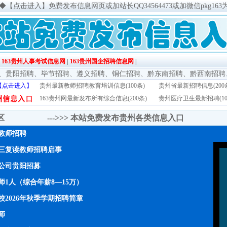
◆
【点击进入】免费发布信息网页或加站长QQ34564473或加微信pkg163
|
163贵州人事考试信息网
|
163贵州国企招聘信息网
|
、
贵阳招聘
、
毕节招聘
、
遵义招聘
、
铜仁招聘
、
黔东南招聘
、
黔西南招聘
【点击进入】
贵州最新教师招聘|教育培训信息(100条)
贵州省最新招聘信息(200
163贵州网最新发布所有综合信息(200条)
贵州医疗卫生最新招聘(10
传区 --->>>
本站免费发布贵州各类信息入口
年教师招聘
三复读教师招聘启事
公司贵阳招募
1人（综合年薪8—15万）
2026年秋季学期招聘简章
师