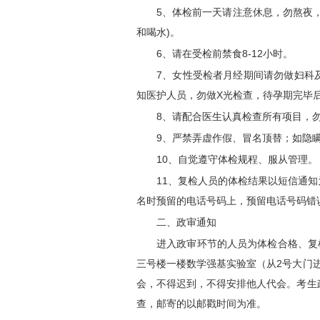
5、体检前一天请注意休息，勿熬夜
和喝水)。
6、请在受检前禁食8-12小时。
7、女性受检者月经期间请勿做妇科
知医护人员，勿做X光检查，待孕期完毕
8、请配合医生认真检查所有项目，
9、严禁弄虚作假、冒名顶替；如隐
10、自觉遵守体检规程、服从管理。
11、复检人员的体检结果以短信通
名时预留的电话号码上，预留电话号码错
二、政审通知
进入政审环节的人员为体检合格、复检
三号楼一楼数学强基实验室（从2号大门
会，不得迟到，不得安排他人代会。考生政
查，邮寄的以邮戳时间为准。