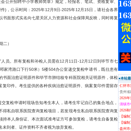
向社会公开招聘中小学教师简章》规定，经报名、笔试、资格复审、
，公示时间：2025年12月9日-2025年12月15日，请社会各界
以书面形式实名向七星关区人力资源和社会保障局反映，同时将复
星期二）
人员。所有复检和补检人员需在12月11日-12月12日到毕节市七
家湾路口下行50米）5楼504办公室递交复检申请书，既往患有
的书面治愈证明原件和毕节市肺结核专科医院相关证明原件，体检
●本站
病案复印件。考生提供的各种疾病治愈证明原件、病案复印件需留存
·
仁怀市
·
贵州省
·
202
提交复检申请时现场告知考生本人，请考生牢记自己的集合地点，
·
清镇市
·
202
不得私自联系医院查询复检项目，若发现考生私自联系医院查询复
·
【编制
须持本人身份证、本次面试准考证方可参加复检，请考生自备复检
·
【编制
名未到者、证件资料不齐者视为放弃复检。
·
盘州市