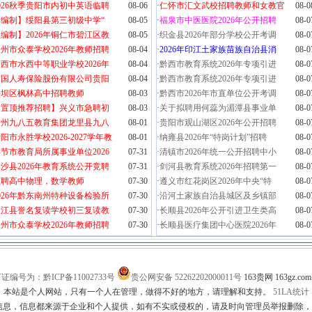
026秋季贵阳市内初中英语临聘
08-06
·
仁怀市汇文武校招聘教师和女教官
08-0
【编制】绥阳县第三初级中学“
08-05
·
福泉市中医医院2026年公开招聘
08-0
编制】2026年铜仁市碧江区教
08-05
·
织金县2026年部分学校公开考调
08-0
州市众泰学校2026年教师招聘
08-04
·
2026年印江土家族苗族自治县消
08-0
西市水西中等职业学校2026年
08-04
·
黔西市教育系统2026年专项引进
08-0
中国人寿保险股份有限公司贵阳
08-04
·
黔西市教育系统2026年专项引进
08-0
平坝区枫林高中招聘教师
08-03
·
黔西市2026年市直单位公开考调
08-0
【置顶推荐招聘】兴义市急聘初
08-03
·
关于拟聘用何蕊为湄潭县事业单
08-0
贵州九八五教育集团龙里县九八
08-01
·
贵阳市观山湖区2026年公开招聘
08-0
阳市永胜学校2026-2027学年教
08-01
·
纳雍县2026年“特岗计划”招聘
08-0
节市教育局所属事业单位2026
07-31
·
清镇市2026年统一公开招聘中小
08-0
沙县2026年教育系统公开竞聘
07-31
·
剑河县教育系统2026年招聘第一
08-0
急聘高中物理，数学教师
07-30
·
遵义市红花岗区2026年中央“特
08-0
026年黔东南州特种设备检验所
07-30
·
沿河土家族自治县城区及乡镇部
08-0
从江县誉名复读学校初三复读教
07-30
·
长顺县2026年公开引进卫生类高
08-0
州市众泰学校2026年教师招聘
07-30
·
长顺县医疗集团中心医院2026年
08-0
证编号为：黔ICP备11002733号
贵公网安备 52262202000011号
163贵网 163gz.c
本站是个人网站，只有一个人在管理，做得不好的地方，请理解和支持。
51LA统计
息，信息都来源于企业和个人提供，如有不实或侵权的，请及时向管理员举报删除，管理员 