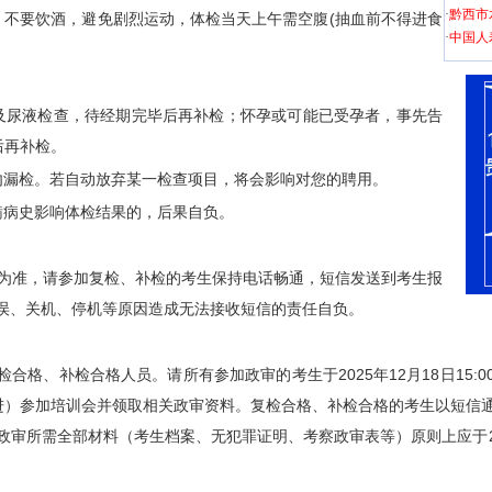
·
黔西市
，不要饮酒，避免剧烈运动，体检当天上午需空腹(抽血前不得进食
·
中国人
及尿液检查，待经期完毕后再补检；怀孕或可能已受孕者，事先告
后再补检。
勿漏检。若自动放弃某一检查项目，将会影响对您的聘用。
瞒病史影响体检结果的，后果自负。
知为准，请参加复检、补检的考生保持电话畅通，短信发送到考生报
误、关机、停机等原因造成无法接收短信的责任自负。
合格、补检合格人员。请所有参加政审的考生于2025年12月18日15:
进）参加培训会并领取相关政审资料。复检合格、补检合格的考生以短信
审所需全部材料（考生档案、无犯罪证明、考察政审表等）原则上应于20