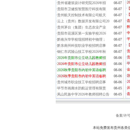
·
2
·
贵州省建筑设计研究院2026年招
08-07
·
·
贵阳市卫健投智慧医疗科技有限
08-07
·
【
·
贵州航天控制技术有限公司航天
08-07
·
盘
·
云上（贵州）数据开发有限公司20
08-07
·
黔
·
贵州茅台（集团）生态农业产业
08-07
·
·
贵阳市花溪区第一实验学校2026
08-07
·
·
黔南兴华学校现招聘初中物理；
08-07
·
·
黔东南州科技职业学校招聘启事
08-07
·
·
铜仁市武陵山技工学校2026年秋
08-07
·
贵
·
2026年贵阳市公立幼儿园教师招
08-06
·
毕
·
2026年贵阳市公立幼儿园教师招
08-06
·
金
·
2026秋季贵阳市内初中英语临聘
08-06
·
·
2026秋季贵阳市内初中英语临聘
08-06
·
2
·
贵州城市职业技工学校招聘启事
08-06
·
·
毕节市画廊水韵航运管理有限责
08-05
·
盘
·
凤山民族中学2026年教师招聘公告
08-05
备案/许可
本站免费发布贵州各类信