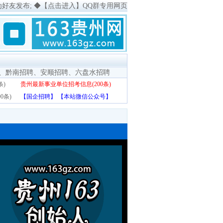
为好友发布;
◆
【点击进入】QQ群专用网页
、
黔南招聘
、
安顺招聘
、
六盘水招聘
条)
贵州最新事业单位招考信息(200条)
0条)
【国企招聘】
【本站微信公众号】