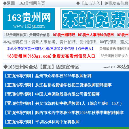
◆
返回：163贵州网首页
◆
【点击进入】免费发布信息网页
163贵州网
www.163gz.com
163贵州网首页
|
贵州综合信息
|
163贵州招聘吧
|
163贵州人事考试信息网
|
163贵
本站招聘栏目：
贵州人事招考
、
贵州招聘
、
贵阳招聘
、
毕节招聘
、
遵义
本站免费发布贵州招聘/供求/三农等各类信息【点击进入】
贵州最新教师招聘|教
163贵州网最新发布
◆163贵州网全站【置顶】固定宣传区 --->>>
本站
【置顶推荐招聘】盘州市众泰学校2026年教师招聘
【置顶推荐招聘】从江县誉名复读学校初三复读教师招聘启事
【置顶推荐招聘】中国人寿保险股份有限公司贵阳招募
【置顶推荐招聘】兴义市急聘初中物理教师1人（综合年薪8—15万）
【置顶推荐招聘】黔西市水西中等职业学校2026年秋季学期招聘简章
【置顶推荐招聘】平坝区枫林高中招聘教师