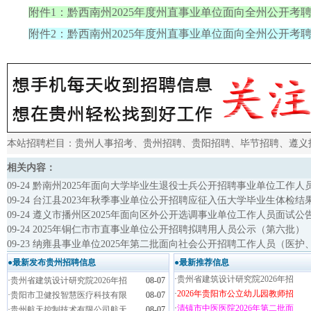
附件1：黔西南州2025年度州直事业单位面向全州公开考聘工
附件2：黔西南州2025年度州直事业单位面向全州公开考聘
本站招聘栏目：
贵州人事招考
、
贵州招聘
、
贵阳招聘
、
毕节招聘
、
遵义
相关内容：
09-24 黔南州2025年面向大学毕业生退役士兵公开招聘事业单位工
09-24 台江县2023年秋季事业单位公开招聘应征入伍大学毕业生体检
09-24 遵义市播州区2025年面向区外公开选调事业单位工作人员面试公
09-24 2025年铜仁市市直事业单位公开招聘拟聘用人员公示（第六批）
09-23 纳雍县事业单位2025年第二批面向社会公开招聘工作人员（
●最新发布贵州招聘信息
●最新推荐信息
·
贵州省建筑设计研究院2026年招
·
贵州省建筑设计研究院2026年招
08-07
·
2026年贵阳市公立幼儿园教师招
·
贵阳市卫健投智慧医疗科技有限
08-07
·
清镇市中医医院2026年第二批面
·
贵州航天控制技术有限公司航天
08-07