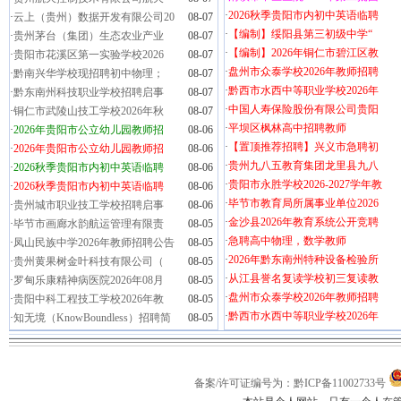
·
2026秋季贵阳市内初中英语临聘
·
云上（贵州）数据开发有限公司20
08-07
·
【编制】绥阳县第三初级中学“
·
贵州茅台（集团）生态农业产业
08-07
·
【编制】2026年铜仁市碧江区教
·
贵阳市花溪区第一实验学校2026
08-07
·
盘州市众泰学校2026年教师招聘
·
黔南兴华学校现招聘初中物理；
08-07
·
黔西市水西中等职业学校2026年
·
黔东南州科技职业学校招聘启事
08-07
·
中国人寿保险股份有限公司贵阳
·
铜仁市武陵山技工学校2026年秋
08-07
·
平坝区枫林高中招聘教师
·
2026年贵阳市公立幼儿园教师招
08-06
·
【置顶推荐招聘】兴义市急聘初
·
2026年贵阳市公立幼儿园教师招
08-06
·
贵州九八五教育集团龙里县九八
·
2026秋季贵阳市内初中英语临聘
08-06
·
贵阳市永胜学校2026-2027学年教
·
2026秋季贵阳市内初中英语临聘
08-06
·
毕节市教育局所属事业单位2026
·
贵州城市职业技工学校招聘启事
08-06
·
金沙县2026年教育系统公开竞聘
·
毕节市画廊水韵航运管理有限责
08-05
·
急聘高中物理，数学教师
·
凤山民族中学2026年教师招聘公告
08-05
·
2026年黔东南州特种设备检验所
·
贵州黄果树金叶科技有限公司（
08-05
·
从江县誉名复读学校初三复读教
·
罗甸乐康精神病医院2026年08月
08-05
·
盘州市众泰学校2026年教师招聘
·
贵阳中科工程技工学校2026年教
08-05
·
黔西市水西中等职业学校2026年
·
知无境（KnowBoundless）招聘简
08-05
备案/许可证编号为：黔ICP备11002733号