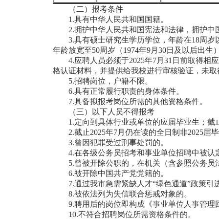
（二）报考条件
1.具有中华人民共和国国籍。
2.拥护中华人民共和国宪法和法律，拥护
3.具有硕士研究生学历学位，年龄在18周岁以
年龄放宽至50周岁（1974年9月30日及以后出生
4.应聘人员必须于2025年7月31日前取
格认证材料，并提供给我校进行审核验证，未取
5.招聘岗位，户籍不限。
6.具有正常履行职责的身体条件。
7.具备拟报考岗位所需的其他资格条件。
（三）以下人员不得报考
1.定向到具体行业或单位的应届毕业生；截止
2.截止2025年7月仍在读的全日制非2025
3.曾因犯罪受过刑事处罚的。
4.在各级公务员招考和事业单位招聘中被
5.曾被开除公职的，在机关（含参照公务员
6.被开除中国共产党党籍的。
7.通过我市急需紧缺人才“绿色通道”政策
8.被依法列为失信联合惩戒对象的。
9.聘用后的岗位即构成《事业单位人事管理
10.不符合招聘岗位所需资格条件的。