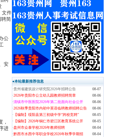
发
）文件
招聘简
办公
工
、安
●本站最新推荐信息
·
贵州省建筑设计研究院2026年招聘公告
08-07
·
2026年贵阳市公立幼儿园教师招聘简章
08-06
·
清镇市中医医院2026年第二批面向社会公开
08-06
·
2026秋季贵阳市内初中英语临聘教师招聘公告
08-06
·
【编制】绥阳县第三初级中学“跨校竞聘”
08-05
·
【编制】2026年铜仁市碧江区教育系统公开
08-05
度，
·
盘州市众泰学校2026年教师招聘
08-04
序进
·
黔西市水西中等职业学校2026年秋季学期招
08-04