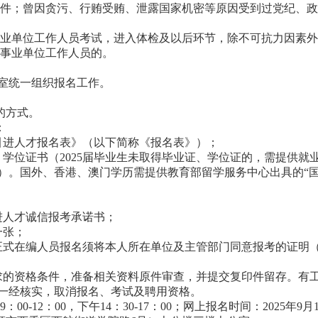
任事件；曾因贪污、行贿受贿、泄露国家机密等原因受到过党纪、
引进事业单位工作人员考试，进入体检及以后环节，除不可抗力因素
为事业单位工作人员的。
室统一组织报名工作。
的方式。
：
开引进人才报名表》（以下简称《报名表》）；
学位证书（2025届毕业生未取得毕业证、学位证的，需提供就业推
）。国外、香港、澳门学历需提供教育部留学服务中心出具的“国
引进人才诚信报考承诺书；
一张；
正式在编人员报名须将本人所在单位及主管部门同意报考的证明
求的资格条件，准备相关资料原件审查，并提交复印件留存。有
一经核实，取消报名、考试及聘用资格。
9：00-12：00，下午14：30-17：00；网上报名时间：2025