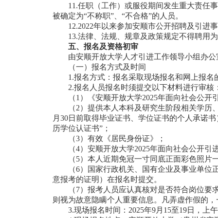
11.任职（工作）或服役期间发生重大责
被确定为“不称职”、“不合格”的人员。
12.2022年以来参加安顺市公开招聘及
13.法律、法规、规章及政策规定不得聘用
五、报名及资格初审
由安顺开放大学人才引进工作领导小组办公
（一）报名方式及时间
1.报名方式：报名采取现场报名和网上报名
2.报名人员报名时须提交以下材料进行审核
（1）《安顺开放大学2025年面向社会公
（2）提供本人本科及研究生阶段相关学历、
月30日前取得毕业证书、学位证书的个人承诺书
历学位认证书”；
（3）有效《居民身份证》；
（4）安顺开放大学2025年面向社会公开
（5）本人近期免冠一寸同底正面彩色照片
（6）国家行政机关、国有企业及事业单位
意报考的证明）在报名时提交。
（7）报考人员应认真核对是否符合岗位要
则视为故意隐瞒个人重要信息。凡弄虚作假的，
3.现场报名时间：2025年9月15至19日，上午