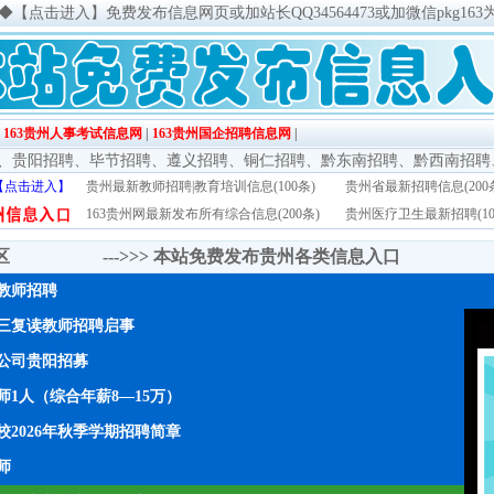
◆
【点击进入】免费发布信息网页或加站长QQ34564473或加微信pkg163
|
163贵州人事考试信息网
|
163贵州国企招聘信息网
|
、
贵阳招聘
、
毕节招聘
、
遵义招聘
、
铜仁招聘
、
黔东南招聘
、
黔西南招聘
【点击进入】
贵州最新教师招聘|教育培训信息(100条)
贵州省最新招聘信息(200
163贵州网最新发布所有综合信息(200条)
贵州医疗卫生最新招聘(10
传区 --->>>
本站免费发布贵州各类信息入口
年教师招聘
三复读教师招聘启事
公司贵阳招募
1人（综合年薪8—15万）
2026年秋季学期招聘简章
师