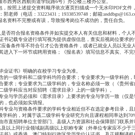
顺市西秀区西航街道学院路6号）办公楼三楼办公室。
包，按照上述提交资料顺序依次逐页扫描成一个无水印PDF文件
电话：33223431；19338539748；邮箱:asddbgs@1
因报名资料不完整或有误，导致报考岗位不成功的，责任自负。
人是否符合报名资格条件并如实提交本人有关信息和材料，个人
证书记载专业进行填写视为提供虚假信息，查实后视岗位要求的
它应备条件等不符合引才公告资格条件，或者已就业人员以无业
其进入下一环节或聘用资格；《报名表》填写信息不真实、不完
毕业证书》明确的在校学习专业为准。
含的一级学科和二级学科均符合要求；专业要求为一级学科的，
合要求；专业要求为二级学科的，专业名称必须一致（《贵州省
二级学科应当对应招聘《需求目录》上的一级学科）。
专业与学历必须和《需求目录》上要求的专业与学历一致（仅是
的，也必须如实填报。
科专业与资格条件要求的学科专业相近但不在选定参考目录，且
二级学科的，对属于该二级学科专业研究方向且课程相同率达到7
由市直招聘单位主管部门、县级人力资源和社会保障部门联系并
名及以上同行业领域副高级以上职称专家（外单位专家应不少于
证书》或香港、澳门特别行政区学历学位认证书，及正规翻译机