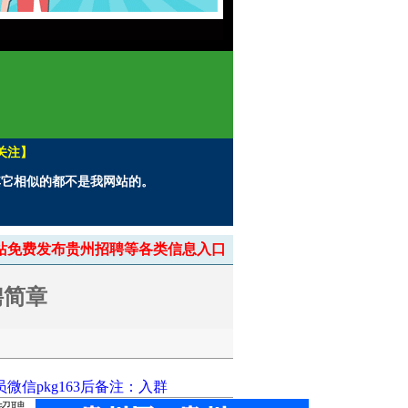
关注】
。其它相似的都不是我网站的。
> 本站免费发布贵州招聘等各类信息入口
聘简章
信pkg163后备注：入群
招聘