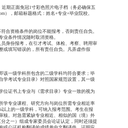
，近期正面免冠1寸彩色照片电子档（务必确保五
63.com），邮箱标题格式：姓名+专业+毕业院校。
不符合资格条件的岗位不能报考，否则责任自负。
专业条件情况随时取消资格。
人员身份报考，在引才考试、体检、考察、聘用审
整或填写错误的，所有责任自负。凡弄虚作假
即该一级学科所包含的二级学科均符合要求；毕
自学考试专业目录》对照国家规范设置，其一级
学位证书上专业与《需求目录》专业一致的视为
所学专业课程、研究方向与岗位所需专业相近率
0%以上的一级学科，可纳入报考范围。考生在报
审核。对急需紧缺专业相近、相似的国（境）外
三分之一）组成专家委员会论证认定，同时还须提
构或公证机构翻译的成绩单中文翻译件，证明应