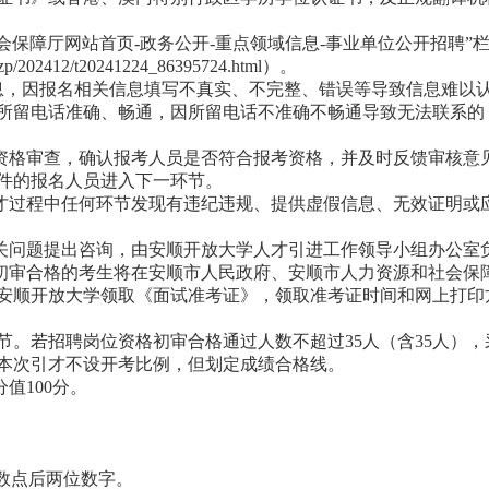
会保障厅网站首页-政务公开-重点领域信息-事业单位公开招聘”
gkzp/202412/t20241224_86395724.html）。
息，因报名相关信息填写不真实、不完整、错误等导致信息难以
所留电话准确、畅通，因所留电话不准确不畅通导致无法联系的
行资格审查，确认报考人员是否符合报考资格，并及时反馈审核意
件的报名人员进入下一环节。
引才过程中任何环节发现有违纪违规、提供虚假信息、无效证明或
有关问题提出咨询，由安顺开放大学人才引进工作领导小组办公室
格初审合格的考生将在安顺市人民政府、安顺市人力资源和社会保
安顺开放大学领取《面试准考证》，领取准考证时间和网上打印
。若招聘岗位资格初审合格通过人数不超过35人（含35人），
。本次引才不设开考比例，但划定成绩合格线。
值100分。
数点后两位数字。