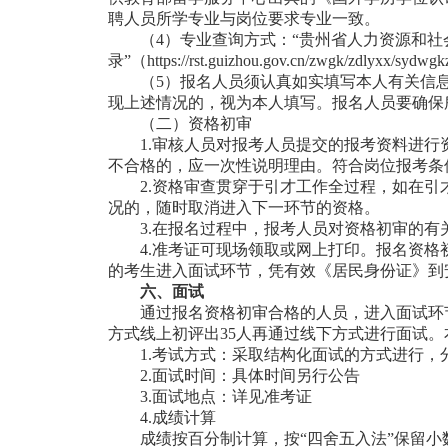
聘人员所学专业与岗位要求专业一致。
（4）专业查询方式：“贵州省人力资源和社
录”（https://rst.guizhou.gov.cn/zwgk/zdlyxx/sydw
（5）报名人员须认真如实填写本人有关信
现上述情况的，视为本人填写。报名人员要确保
（二）资格初审
1.审核人员对报考人员提交的报考资料进
不合格的，应一次性说明理由。符合岗位报考条
2.资格审查贯穿于引才工作全过程，如在
况的，随时取消进入下一环节的资格。
3.在报名过程中，报考人员对资格初审的
4.准考证可现场领取或网上打印。报名资
的考生进入面试环节，凭有效《居民身份证》到
六、面试
通过报名资格初审合格的人员，进入面试环节
方式线上初评出35人再通过线下方式进行面试
1.考试方式：采取结构化面试的方式进行，分
2.面试时间：具体时间另行公告
3.面试地点：详见准考证
4.成绩计算
成绩按百分制计算，按“四舍五入法”保留小