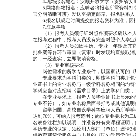
4.现场报名地点：安顺开放大学（贵州省安
5.网络邮箱报名：应聘者将报名所需资料打
官分明清晰可辨）发送至指定邮箱。报名联系人：郭老师（
6.报名以规定时间提交的报名资料为准，
7.注意事项
（1）报考人员须仔细对照各项要求确认本
在报考过程中，报考人员没有完全对照个人毕业
（2）报考人员如因学历、专业、年龄及其
批备案等各环节审查（复审）时发现均直接取消
的，一经查实，立即取消资格。
（3）专业审核要求
岗位需求的所学专业条件，以国家认可的《
专业要求为学科门类的，即该学科门类所包
业证书上的专业名称与一级学科名称相同的均符
学科应当对应招聘《需求目录》上的学科门类，
在专业要求上，报考人员毕业证书上显示的
专业不符），如专业名称后面带括号或其他说明
留学归国、高校自设学科等应聘人员所学学
达到70%，可纳入报考范围；岗位专业要求为
名表备注栏加以说明，并准备好有关课程证明，
学历专业的认定，须经用人部门（单位）邀请3
供教育部留学服务中心出具的《国外学历学位认