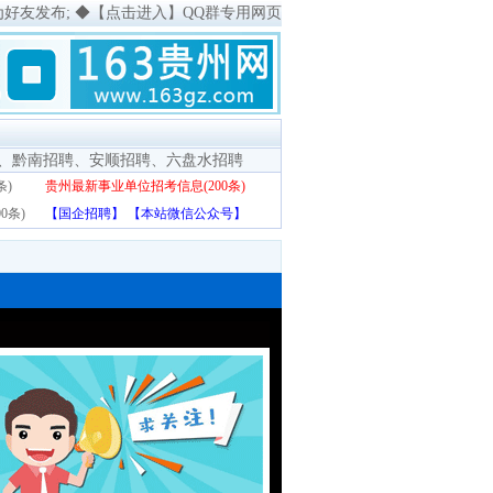
为好友发布;
◆
【点击进入】QQ群专用网页
、
黔南招聘
、
安顺招聘
、
六盘水招聘
条)
贵州最新事业单位招考信息(200条)
0条)
【国企招聘】
【本站微信公众号】