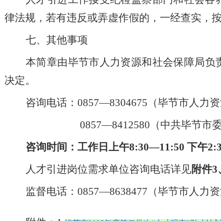
律法规，
若有违反或弄虚作假的，一经查实，
七、其他事项
本简章由
毕节
市
人力资源和社会保障
局负
决定。
咨询电话
：
0857
—
8304675
（
毕节
市
人力资
0857
—
8412580
（
中共毕节市
咨询
时间：工作日上午
8:30
—
11:50
下午
2:
人才引进
岗位
需求单位咨询电话详见
附件
3
监督电话：
0857
—
8638477
（
毕节
市
人力资