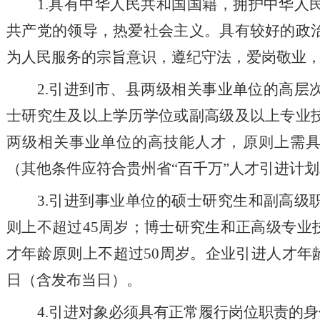
1.
具有中华人民共和国国籍，
拥护中华人
共产党的领导，热爱社会主义。具有较好的政
为人民服务的
宗旨意识
，遵纪守法，爱岗敬业
2.
引进到市、县两级相关事业单位的高层
士研究生及以上学历学位
或
副高级及以上专业
两级相关事业单位的高技能人才，原则上需
（其他条件应符合贵州省
“
百千万
”
人才引进计划
3
.
引进到事业单位的硕士研究生
和
副高级
则上不超过
45
周岁
；博士研究生和正高级专业
才年龄原则上不超过
50
周岁。企业引进人才年
日（含发布当日）
。
4
.
引进对象必须具有正常履行岗位职责的身