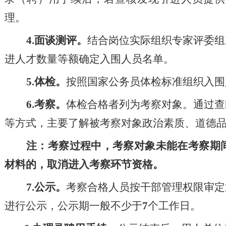
理。
4.
面谈测评。
结合岗位实际
组织专家评委组
进人才数量等额确定入围人员名单。
5.
体检。
按照国家公务员体检标准
组织
入围
6.
考察。
体检合格者列为考察对象。通过查
等方式，主要了解被考察对象政治素质、
道德
注：考察过程中，
考察对象
未能
在考察期
材料
的
，
取消进入
考察环节
资格。
7.
公示。
考察合格人员按干部管理权限
审定
进行公示，公示期一般
不少于
7
个工作日。