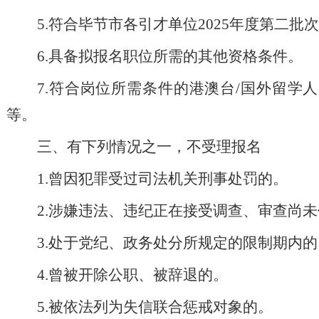
5
.
符合
毕节市
各引才单位
202
5
年度
第二批次
6.
具备拟报名职位所需的其他资格条件。
7
.
符合岗位所需条件的港澳台
/
国外
留学人
等
。
三、有下列情况之一，不受理报名
1.
曾
因犯罪
受过司法机关刑事处罚的。
2.
涉嫌违法、违纪正在接受
调查、
审查
尚未
3.
处于党纪、
政务
处分所规定的限制期内的
4.
曾被开除公职、被辞退的。
5
.
被依法列为失信联合惩戒对象的。