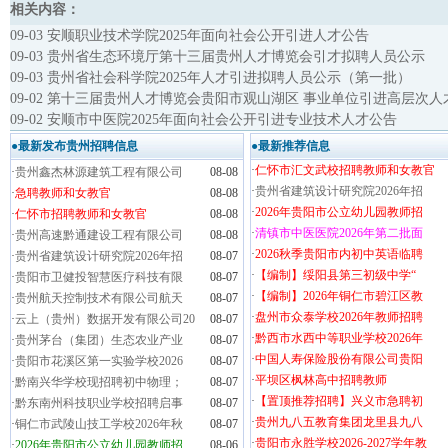
相关内容：
09-03 安顺职业技术学院2025年面向社会公开引进人才公告
09-03 贵州省生态环境厅第十三届贵州人才博览会引才拟聘人员公示
09-03 贵州省社会科学院2025年人才引进拟聘人员公示（第一批）
09-02 第十三届贵州人才博览会贵阳市观山湖区 事业单位引进高层次
09-02 安顺市中医院2025年面向社会公开引进专业技术人才公告
●最新发布贵州招聘信息
●最新推荐信息
·
仁怀市汇文武校招聘教师和女教官
·
贵州鑫杰林源建筑工程有限公司
08-08
·
贵州省建筑设计研究院2026年招
·
急聘教师和女教官
08-08
·
2026年贵阳市公立幼儿园教师招
·
仁怀市招聘教师和女教官
08-08
·
清镇市中医医院2026年第二批面
·
贵州高速黔通建设工程有限公司
08-08
·
2026秋季贵阳市内初中英语临聘
·
贵州省建筑设计研究院2026年招
08-07
·
【编制】绥阳县第三初级中学“
·
贵阳市卫健投智慧医疗科技有限
08-07
·
【编制】2026年铜仁市碧江区教
·
贵州航天控制技术有限公司航天
08-07
·
盘州市众泰学校2026年教师招聘
·
云上（贵州）数据开发有限公司20
08-07
·
黔西市水西中等职业学校2026年
·
贵州茅台（集团）生态农业产业
08-07
·
中国人寿保险股份有限公司贵阳
·
贵阳市花溪区第一实验学校2026
08-07
·
平坝区枫林高中招聘教师
·
黔南兴华学校现招聘初中物理；
08-07
·
【置顶推荐招聘】兴义市急聘初
·
黔东南州科技职业学校招聘启事
08-07
·
贵州九八五教育集团龙里县九八
·
铜仁市武陵山技工学校2026年秋
08-07
·
贵阳市永胜学校2026-2027学年教
·
2026年贵阳市公立幼儿园教师招
08-06