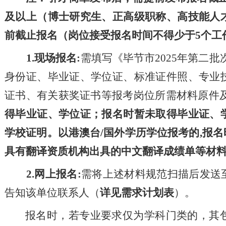
及以上（博士研究生、正高级职称、高技能人
前截止报名（岗位接受报名时间不得少于
5
个工
1.
现场报名
:
需填写《毕节市
20
2
5
年
第
二
批
身份证、毕业证、学位证、
标准证件照、
专业
证书
、
有关
获奖证书
等报考岗
位所需材料原件
得毕业证、学位证；报名时暂未取得毕业证、
学校证明
。
以
港澳台/国外学历学位报考的,
报名
具有翻译资质机构出具的
中文翻译成绩单等材
2.
网上报名
:
需将上述材料
规范
扫描
后
发送
告知该单位联系人
（
详见需求计划表
）。
报名时，若专业要求仅为学科门类的，其