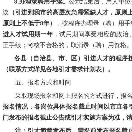
8.
办理录聘用手续。
公示结束后，用人单位
议
（
引进到我市的高层次
急需紧缺
人才，原则
原则上不低于
8
年
）
，按程序办理录
（聘）
用手
进人才试用期一年
，试用期间享受相应的政治
正手续
；
考核不合格的，取消录
（聘）
用资格
各县（
自治县、市、
区）引进人才的程序
（联系方式详见各地引才需求计划表）
。
五、报名方式和时间
采取现场报名和网上报名的方式进行
，
报
报名情况，
各岗位
具体
报名截止时间
以
市直各
门
发布的
报名截止
公告或引才
实施
方案
为准，
注：引才简章发布后，需提前发布报名截