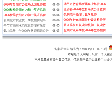
·
毕节市教育局所属事业单位2026
·
2026年贵阳市公立幼儿园教师招
08-06
·
金沙县2026年教育系统公开竞聘
·
2026秋季贵阳市内初中英语临聘
08-06
·
急聘高中物理，数学教师
·
2026秋季贵阳市内初中英语临聘
08-06
·
2026年黔东南州特种设备检验所
·
贵州城市职业技工学校招聘启事
08-06
·
从江县誉名复读学校初三复读教
·
毕节市画廊水韵航运管理有限责
08-05
·
盘州市众泰学校2026年教师招聘
·
凤山民族中学2026年教师招聘公告
08-05
备案/许可证编号为：黔ICP备11002733号
本站是个人网站，只有一个人在
本站免费发布贵州各类信息，信息都来源于企业和个人提供，如