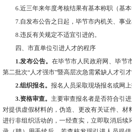
6
.
近三年
来
年度考核结果有基本称职（基本
7
.
自发布公告之日起，
毕节市内机关、事业
8
.
违反有关规定不适宜
引进
的。
四、市直单位引进人才的程序
1.
发布公告。
在毕节市人民政府网、毕节
第二批次
“
人才强市
”
暨高层次急需紧缺人才
引才
2.
组织报名。
报名人员采取现场报名
或
网上
3.
资格审查。
主要审查报名者是否符合引进
对提供虚假材料的，伪造、更改有关证件、材
进行非组织活动的，一经查实，立即取消
后续
录
（聘）
用手续后，若查核发现引进人员提供