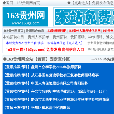
◆
返回：163贵州网首页
◆
【点击进入】免费发布信息网页
163贵州网
www.163gz.com
163贵州网首页
|
贵州综合信息
|
163贵州招聘吧
|
163贵州人事考试信息网
|
163贵
本站招聘栏目：
贵州人事招考
、
贵州招聘
、
贵阳招聘
、
毕节招聘
、
遵义
本站免费发布贵州招聘/供求/三农等各类信息【点击进入】
贵州最新教师招聘|教
163贵州网最新发布
◆163贵州网全站【置顶】固定宣传区 --->>>
本站
【置顶推荐招聘】盘州市众泰学校2026年教师招聘
【置顶推荐招聘】从江县誉名复读学校初三复读教师招聘启事
【置顶推荐招聘】中国人寿保险股份有限公司贵阳招募
【置顶推荐招聘】兴义市急聘初中物理教师1人（综合年薪8—15万）
【置顶推荐招聘】黔西市水西中等职业学校2026年秋季学期招聘简章
【置顶推荐招聘】平坝区枫林高中招聘教师