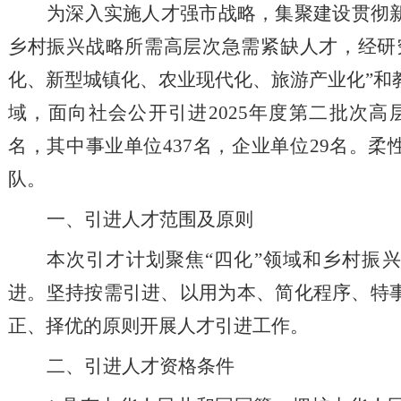
为
深入实施
人才强市战略，集聚
建设
贯彻
乡村振兴战略
所需高层次急需紧缺人才，
经研
化、新型城镇化、农业现代化、旅游产业化
”
和
域
，面向
社会
公开引进
2025
年度
第二批次
高
名
，
其中事业单位
437
名
，企业
单位
29
名。柔
队
。
一、引进人才范围及原则
本次引才计划
聚焦
“四化”
领域
和乡村振
进
。
坚持按需引进、以用为本、简化程序、特
正、择优的原则
开展人才引进工作
。
二、引进人才资格条件