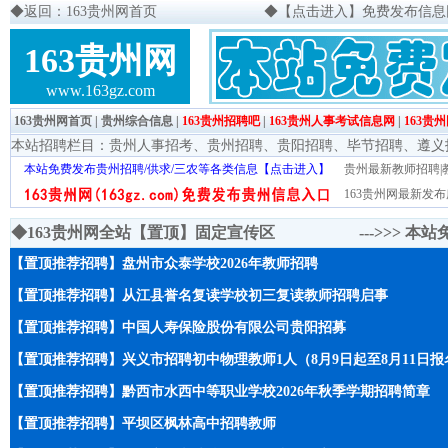
◆
返回：163贵州网首页
◆
【点击进入】免费发布信息网页
163贵州网
www.163gz.com
163贵州网首页
|
贵州综合信息
|
163贵州招聘吧
|
163贵州人事考试信息网
|
163贵
本站招聘栏目：
贵州人事招考
、
贵州招聘
、
贵阳招聘
、
毕节招聘
、
遵义
本站免费发布贵州招聘/供求/三农等各类信息【点击进入】
贵州最新教师招聘|教
163贵州网最新发布
◆163贵州网全站【置顶】固定宣传区 --->>>
本站
【置顶推荐招聘】盘州市众泰学校2026年教师招聘
【置顶推荐招聘】从江县誉名复读学校初三复读教师招聘启事
【置顶推荐招聘】中国人寿保险股份有限公司贵阳招募
【置顶推荐招聘】兴义市招聘初中物理教师1人（8月9日起至8月11日报
【置顶推荐招聘】黔西市水西中等职业学校2026年秋季学期招聘简章
【置顶推荐招聘】平坝区枫林高中招聘教师