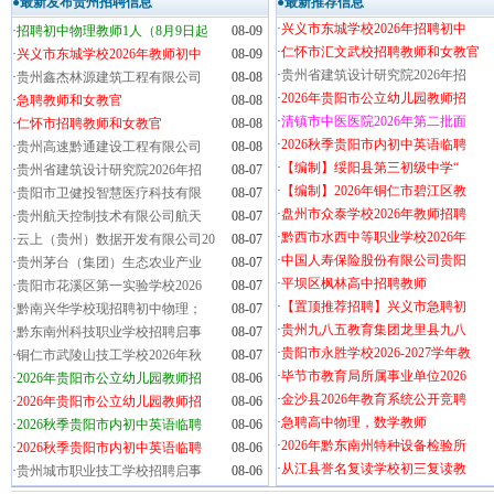
●最新发布贵州招聘信息
●最新推荐信息
·
兴义市东城学校2026年招聘初中
·
招聘初中物理教师1人（8月9日起
08-09
·
仁怀市汇文武校招聘教师和女教官
·
兴义市东城学校2026年教师初中
08-09
·
贵州省建筑设计研究院2026年招
·
贵州鑫杰林源建筑工程有限公司
08-08
·
2026年贵阳市公立幼儿园教师招
·
急聘教师和女教官
08-08
·
清镇市中医医院2026年第二批面
·
仁怀市招聘教师和女教官
08-08
·
2026秋季贵阳市内初中英语临聘
·
贵州高速黔通建设工程有限公司
08-08
·
【编制】绥阳县第三初级中学“
·
贵州省建筑设计研究院2026年招
08-07
·
【编制】2026年铜仁市碧江区教
·
贵阳市卫健投智慧医疗科技有限
08-07
·
盘州市众泰学校2026年教师招聘
·
贵州航天控制技术有限公司航天
08-07
·
黔西市水西中等职业学校2026年
·
云上（贵州）数据开发有限公司20
08-07
·
中国人寿保险股份有限公司贵阳
·
贵州茅台（集团）生态农业产业
08-07
·
平坝区枫林高中招聘教师
·
贵阳市花溪区第一实验学校2026
08-07
·
【置顶推荐招聘】兴义市急聘初
·
黔南兴华学校现招聘初中物理；
08-07
·
贵州九八五教育集团龙里县九八
·
黔东南州科技职业学校招聘启事
08-07
·
贵阳市永胜学校2026-2027学年教
·
铜仁市武陵山技工学校2026年秋
08-07
·
毕节市教育局所属事业单位2026
·
2026年贵阳市公立幼儿园教师招
08-06
·
金沙县2026年教育系统公开竞聘
·
2026年贵阳市公立幼儿园教师招
08-06
·
急聘高中物理，数学教师
·
2026秋季贵阳市内初中英语临聘
08-06
·
2026年黔东南州特种设备检验所
·
2026秋季贵阳市内初中英语临聘
08-06
·
从江县誉名复读学校初三复读教
·
贵州城市职业技工学校招聘启事
08-06