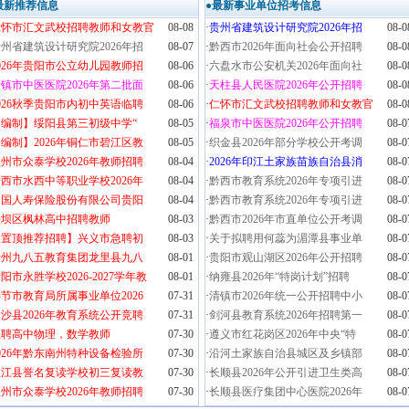
最新推荐信息
●最新事业单位招考信息
仁怀市汇文武校招聘教师和女教官
08-08
·
贵州省建筑设计研究院2026年招
08-0
州省建筑设计研究院2026年招
08-07
·
黔西市2026年面向社会公开招聘
08-0
026年贵阳市公立幼儿园教师招
08-06
·
六盘水市公安机关2026年面向社
08-0
镇市中医医院2026年第二批面
08-06
·
天柱县人民医院2026年公开招聘
08-0
026秋季贵阳市内初中英语临聘
08-06
·
仁怀市汇文武校招聘教师和女教官
08-0
【编制】绥阳县第三初级中学“
08-05
·
福泉市中医医院2026年公开招聘
08-0
编制】2026年铜仁市碧江区教
08-05
·
织金县2026年部分学校公开考调
08-0
州市众泰学校2026年教师招聘
08-04
·
2026年印江土家族苗族自治县消
08-0
西市水西中等职业学校2026年
08-04
·
黔西市教育系统2026年专项引进
08-0
中国人寿保险股份有限公司贵阳
08-04
·
黔西市教育系统2026年专项引进
08-0
平坝区枫林高中招聘教师
08-03
·
黔西市2026年市直单位公开考调
08-0
【置顶推荐招聘】兴义市急聘初
08-03
·
关于拟聘用何蕊为湄潭县事业单
08-0
贵州九八五教育集团龙里县九八
08-01
·
贵阳市观山湖区2026年公开招聘
08-0
阳市永胜学校2026-2027学年教
08-01
·
纳雍县2026年“特岗计划”招聘
08-0
节市教育局所属事业单位2026
07-31
·
清镇市2026年统一公开招聘中小
08-0
沙县2026年教育系统公开竞聘
07-31
·
剑河县教育系统2026年招聘第一
08-0
急聘高中物理，数学教师
07-30
·
遵义市红花岗区2026年中央“特
08-0
026年黔东南州特种设备检验所
07-30
·
沿河土家族自治县城区及乡镇部
08-0
从江县誉名复读学校初三复读教
07-30
·
长顺县2026年公开引进卫生类高
08-0
州市众泰学校2026年教师招聘
07-30
·
长顺县医疗集团中心医院2026年
08-0