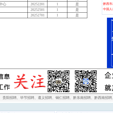
·
黔西市
中心
20252201
1
是
·
中国人
20252501
1
是
20252701
1
是
、
贵阳招聘
、
毕节招聘
、
遵义招聘
、
铜仁招聘
、
黔东南招聘
、
黔西南招聘