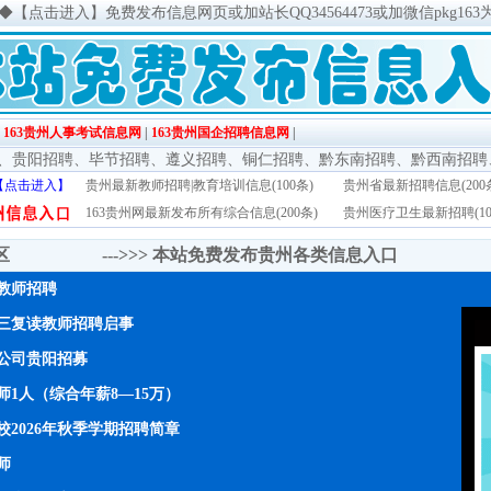
◆
【点击进入】免费发布信息网页或加站长QQ34564473或加微信pkg163
|
163贵州人事考试信息网
|
163贵州国企招聘信息网
|
、
贵阳招聘
、
毕节招聘
、
遵义招聘
、
铜仁招聘
、
黔东南招聘
、
黔西南招聘
【点击进入】
贵州最新教师招聘|教育培训信息(100条)
贵州省最新招聘信息(200
163贵州网最新发布所有综合信息(200条)
贵州医疗卫生最新招聘(10
传区 --->>>
本站免费发布贵州各类信息入口
年教师招聘
三复读教师招聘启事
公司贵阳招募
1人（综合年薪8—15万）
2026年秋季学期招聘简章
师