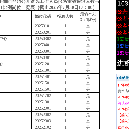
25年面向全州公开遴选工作人员报名审核通过人数与
：1比例岗位一览表（截止2025年7月30日17：00）
是否不足
称
岗位代码
招聘人数
3：1比例
20250101
1
是
20250201
1
是
中心
20250302
1
是
20250401
1
是
20250801
1
是
20250901
1
是
心
20251201
1
是
20251301
1
是
20251401
1
是
●本站
20251501
1
是
·
仁怀市
20251601
1
是
·
贵州省
20251702
1
是
·
202
20251901
1
是
·
清镇市
20252001
1
是
·
202
20252002
1
是
·
【编制
20252003
1
是
·
【编制
20252102
1
是
·
盘州市