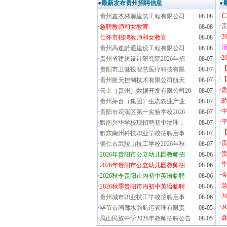
●最新发布贵州招聘信息
●
·
·
贵州鑫杰林源建筑工程有限公司
08-08
·
贵
·
急聘教师和女教官
08-08
·
2
·
仁怀市招聘教师和女教官
08-08
·
清
·
贵州高速黔通建设工程有限公司
08-08
·
2
·
贵州省建筑设计研究院2026年招
08-07
·
·
贵阳市卫健投智慧医疗科技有限
08-07
·
【
·
贵州航天控制技术有限公司航天
08-07
·
盘
·
云上（贵州）数据开发有限公司20
08-07
·
黔
·
贵州茅台（集团）生态农业产业
08-07
·
·
贵阳市花溪区第一实验学校2026
08-07
·
·
黔南兴华学校现招聘初中物理；
08-07
·
·
黔东南州科技职业学校招聘启事
08-07
·
·
铜仁市武陵山技工学校2026年秋
08-07
·
贵
·
2026年贵阳市公立幼儿园教师招
08-06
·
毕
·
2026年贵阳市公立幼儿园教师招
08-06
·
金
·
2026秋季贵阳市内初中英语临聘
08-06
·
·
2026秋季贵阳市内初中英语临聘
08-06
·
2
·
贵州城市职业技工学校招聘启事
08-06
·
·
毕节市画廊水韵航运管理有限责
08-05
·
盘
·
凤山民族中学2026年教师招聘公告
08-05