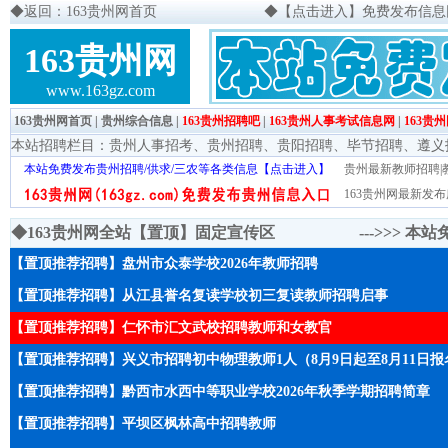
◆
返回：163贵州网首页
◆
【点击进入】免费发布信息网页
163贵州网
www.163gz.com
163贵州网首页
|
贵州综合信息
|
163贵州招聘吧
|
163贵州人事考试信息网
|
163贵
本站招聘栏目：
贵州人事招考
、
贵州招聘
、
贵阳招聘
、
毕节招聘
、
遵义
本站免费发布贵州招聘/供求/三农等各类信息【点击进入】
贵州最新教师招聘|教
163贵州网最新发布
◆163贵州网全站【置顶】固定宣传区 --->>>
本站
【置顶推荐招聘】盘州市众泰学校2026年教师招聘
【置顶推荐招聘】从江县誉名复读学校初三复读教师招聘启事
【置顶推荐招聘】仁怀市汇文武校招聘教师和女教官
【置顶推荐招聘】兴义市招聘初中物理教师1人（8月9日起至8月11日报
【置顶推荐招聘】黔西市水西中等职业学校2026年秋季学期招聘简章
【置顶推荐招聘】平坝区枫林高中招聘教师