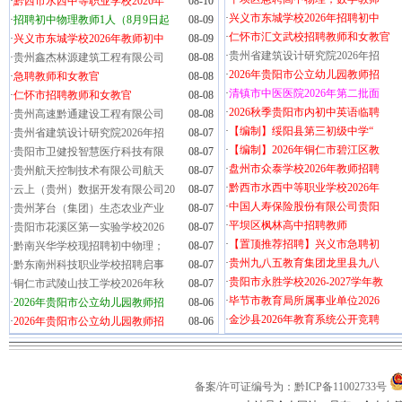
·
黔西市水西中等职业学校2026年
08-10
·
兴义市东城学校2026年招聘初中
·
招聘初中物理教师1人（8月9日起
08-09
·
仁怀市汇文武校招聘教师和女教官
·
兴义市东城学校2026年教师初中
08-09
·
贵州省建筑设计研究院2026年招
·
贵州鑫杰林源建筑工程有限公司
08-08
·
2026年贵阳市公立幼儿园教师招
·
急聘教师和女教官
08-08
·
清镇市中医医院2026年第二批面
·
仁怀市招聘教师和女教官
08-08
·
2026秋季贵阳市内初中英语临聘
·
贵州高速黔通建设工程有限公司
08-08
·
【编制】绥阳县第三初级中学“
·
贵州省建筑设计研究院2026年招
08-07
·
【编制】2026年铜仁市碧江区教
·
贵阳市卫健投智慧医疗科技有限
08-07
·
盘州市众泰学校2026年教师招聘
·
贵州航天控制技术有限公司航天
08-07
·
黔西市水西中等职业学校2026年
·
云上（贵州）数据开发有限公司20
08-07
·
中国人寿保险股份有限公司贵阳
·
贵州茅台（集团）生态农业产业
08-07
·
平坝区枫林高中招聘教师
·
贵阳市花溪区第一实验学校2026
08-07
·
【置顶推荐招聘】兴义市急聘初
·
黔南兴华学校现招聘初中物理；
08-07
·
贵州九八五教育集团龙里县九八
·
黔东南州科技职业学校招聘启事
08-07
·
贵阳市永胜学校2026-2027学年教
·
铜仁市武陵山技工学校2026年秋
08-07
·
毕节市教育局所属事业单位2026
·
2026年贵阳市公立幼儿园教师招
08-06
·
金沙县2026年教育系统公开竞聘
·
2026年贵阳市公立幼儿园教师招
08-06
备案/许可证编号为：黔ICP备11002733号