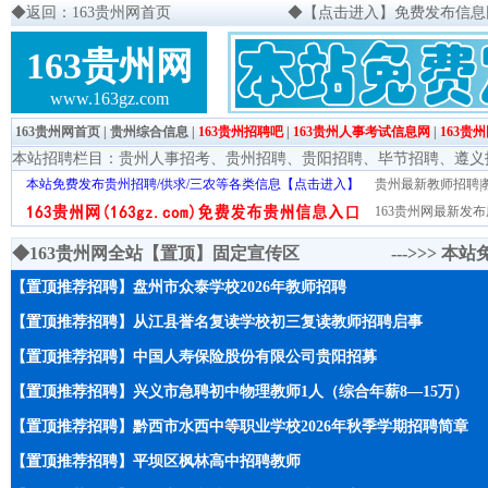
◆
返回：163贵州网首页
◆
【点击进入】免费发布信息网页
163贵州网
www.163gz.com
163贵州网首页
|
贵州综合信息
|
163贵州招聘吧
|
163贵州人事考试信息网
|
163贵
本站招聘栏目：
贵州人事招考
、
贵州招聘
、
贵阳招聘
、
毕节招聘
、
遵义
本站免费发布贵州招聘/供求/三农等各类信息【点击进入】
贵州最新教师招聘|教
163贵州网最新发布
◆163贵州网全站【置顶】固定宣传区 --->>>
本站
【置顶推荐招聘】盘州市众泰学校2026年教师招聘
【置顶推荐招聘】从江县誉名复读学校初三复读教师招聘启事
【置顶推荐招聘】中国人寿保险股份有限公司贵阳招募
【置顶推荐招聘】兴义市急聘初中物理教师1人（综合年薪8—15万）
【置顶推荐招聘】黔西市水西中等职业学校2026年秋季学期招聘简章
【置顶推荐招聘】平坝区枫林高中招聘教师