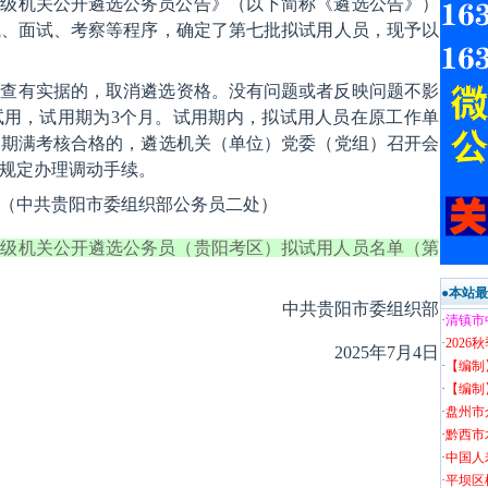
市两级机关公开遴选公务员公告》（以下简称《遴选公告》）
试、面试、考察等程序，确定了第七批拟试用人员，现予以
并查有实据的，取消遴选资格。没有问题或者反映问题不影
试用，试用期为3个月。试用期内，拟试用人员在原工作单
用期满考核合格的，遴选机关（单位）党委（党组）召开会
规定办理调动手续。
7136（中共贵阳市委组织部公务员二处）
市两级机关公开遴选公务员（贵阳考区）拟试用人员名单（第
●本站
中共贵阳市委组织部
·
清镇市
·
202
2025年7月4日
·
【编制
·
【编制
·
盘州市
·
黔西市
·
中国人
·
平坝区