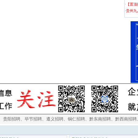
·
【置顶
·
贵州九
、
贵阳招聘
、
毕节招聘
、
遵义招聘
、
铜仁招聘
、
黔东南招聘
、
黔西南招聘