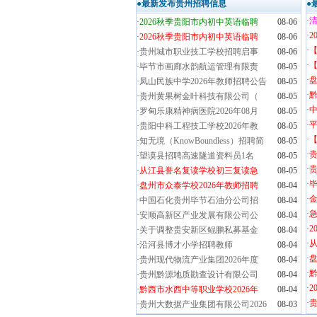
●最新发布贵州招聘信息
●
·
清
·
2026秋季贵阳市内初中英语临聘
08-06
·
2
·
2026秋季贵阳市内初中英语临聘
08-06
·
·
贵州城市职业技工学校招聘启事
08-06
·
【
·
毕节市画廊水韵航运管理有限责
08-05
·
盘
·
凤山民族中学2026年教师招聘公告
08-05
·
黔
·
贵州黄果树金叶科技有限公司（
08-05
·
·
罗甸乐康精神病医院2026年08月
08-05
·
·
贵阳中科工程技工学校2026年教
08-05
·
·
知无境（KnowBoundless）招聘简
08-05
·
·
望谟县招聘高速隧道资料员1名
08-05
·
贵
·
从江县誉名复读学校初三复读急
08-05
·
毕
·
盘州市众泰学校2026年教师招聘
08-04
·
金
·
中国石化贵州毕节石油分公司招
08-04
·
·
安顺高新区产业发展有限公司公
08-04
·
2
·
关于调整贵安新区鲲鹏私募基金
08-04
·
·
沿河县博才小学招聘教师
08-04
·
盘
·
贵州现代物流产业集团2026年度
08-04
·
黔
·
贵州黔源地质勘查设计有限公司
08-04
·
2
·
黔西市水西中等职业学校2026年
08-04
·
·
贵州大数据产业集团有限公司2026
08-03