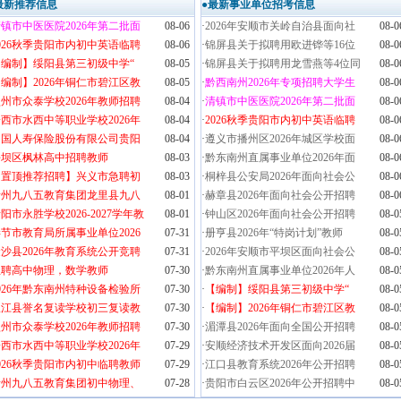
最新推荐信息
●最新事业单位招考信息
镇市中医医院2026年第二批面
08-06
·
2026年安顺市关岭自治县面向社
08-0
026秋季贵阳市内初中英语临聘
08-06
·
锦屏县关于拟聘用欧进铧等16位
08-0
【编制】绥阳县第三初级中学“
08-05
·
锦屏县关于拟聘用龙雪燕等4位同
08-0
编制】2026年铜仁市碧江区教
08-05
·
黔西南州2026年专项招聘大学生
08-0
州市众泰学校2026年教师招聘
08-04
·
清镇市中医医院2026年第二批面
08-0
西市水西中等职业学校2026年
08-04
·
2026秋季贵阳市内初中英语临聘
08-0
中国人寿保险股份有限公司贵阳
08-04
·
遵义市播州区2026年城区学校面
08-0
平坝区枫林高中招聘教师
08-03
·
黔东南州直属事业单位2026年面
08-0
【置顶推荐招聘】兴义市急聘初
08-03
·
桐梓县公安局2026年面向社会公
08-0
贵州九八五教育集团龙里县九八
08-01
·
赫章县2026年面向社会公开招聘
08-0
阳市永胜学校2026-2027学年教
08-01
·
钟山区2026年面向社会公开招聘
08-0
节市教育局所属事业单位2026
07-31
·
册亨县2026年“特岗计划”教师
08-0
沙县2026年教育系统公开竞聘
07-31
·
2026年安顺市平坝区面向社会公
08-0
急聘高中物理，数学教师
07-30
·
黔东南州直属事业单位2026年人
08-0
026年黔东南州特种设备检验所
07-30
·
【编制】绥阳县第三初级中学“
08-0
从江县誉名复读学校初三复读教
07-30
·
【编制】2026年铜仁市碧江区教
08-0
州市众泰学校2026年教师招聘
07-30
·
湄潭县2026年面向全国公开招聘
08-0
西市水西中等职业学校2026年
07-29
·
安顺经济技术开发区面向2026届
08-0
026秋季贵阳市内初中临聘教师
07-29
·
江口县教育系统2026年公开招聘
08-0
贵州九八五教育集团初中物理、
07-28
·
贵阳市白云区2026年公开招聘中
08-0