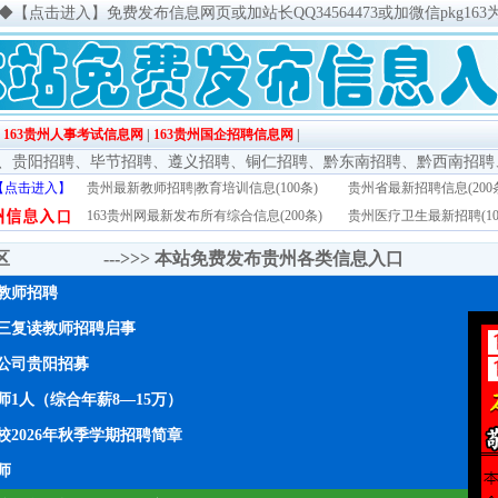
◆
【点击进入】免费发布信息网页或加站长QQ34564473或加微信pkg163
|
163贵州人事考试信息网
|
163贵州国企招聘信息网
|
、
贵阳招聘
、
毕节招聘
、
遵义招聘
、
铜仁招聘
、
黔东南招聘
、
黔西南招聘
【点击进入】
贵州最新教师招聘|教育培训信息(100条)
贵州省最新招聘信息(200
163贵州网最新发布所有综合信息(200条)
贵州医疗卫生最新招聘(10
传区 --->>>
本站免费发布贵州各类信息入口
年教师招聘
三复读教师招聘启事
公司贵阳招募
1人（综合年薪8—15万）
2026年秋季学期招聘简章
师