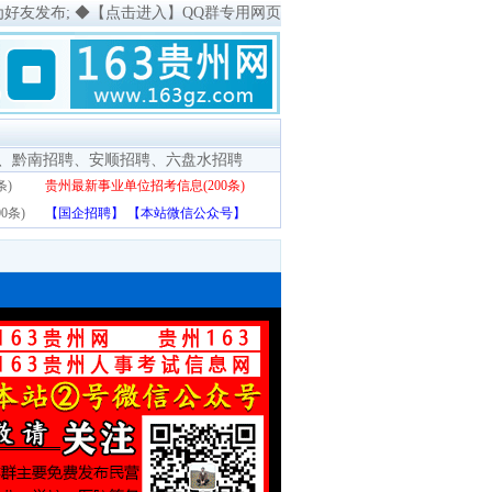
为好友发布;
◆
【点击进入】QQ群专用网页
、
黔南招聘
、
安顺招聘
、
六盘水招聘
条)
贵州最新事业单位招考信息(200条)
0条)
【国企招聘】
【本站微信公众号】