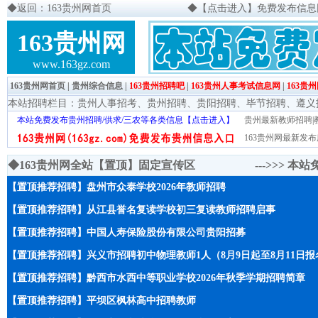
◆
返回：163贵州网首页
◆
【点击进入】免费发布信息网页
163贵州网
www.163gz.com
163贵州网首页
|
贵州综合信息
|
163贵州招聘吧
|
163贵州人事考试信息网
|
163贵
本站招聘栏目：
贵州人事招考
、
贵州招聘
、
贵阳招聘
、
毕节招聘
、
遵义
本站免费发布贵州招聘/供求/三农等各类信息【点击进入】
贵州最新教师招聘|教
163贵州网最新发布
◆163贵州网全站【置顶】固定宣传区 --->>>
本站
【置顶推荐招聘】盘州市众泰学校2026年教师招聘
【置顶推荐招聘】从江县誉名复读学校初三复读教师招聘启事
【置顶推荐招聘】中国人寿保险股份有限公司贵阳招募
【置顶推荐招聘】兴义市招聘初中物理教师1人（8月9日起至8月11日报
【置顶推荐招聘】黔西市水西中等职业学校2026年秋季学期招聘简章
【置顶推荐招聘】平坝区枫林高中招聘教师