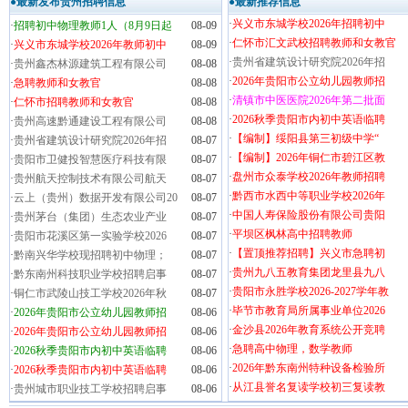
●最新发布贵州招聘信息
●最新推荐信息
·
兴义市东城学校2026年招聘初中
·
招聘初中物理教师1人（8月9日起
08-09
·
仁怀市汇文武校招聘教师和女教官
·
兴义市东城学校2026年教师初中
08-09
·
贵州省建筑设计研究院2026年招
·
贵州鑫杰林源建筑工程有限公司
08-08
·
2026年贵阳市公立幼儿园教师招
·
急聘教师和女教官
08-08
·
清镇市中医医院2026年第二批面
·
仁怀市招聘教师和女教官
08-08
·
2026秋季贵阳市内初中英语临聘
·
贵州高速黔通建设工程有限公司
08-08
·
【编制】绥阳县第三初级中学“
·
贵州省建筑设计研究院2026年招
08-07
·
【编制】2026年铜仁市碧江区教
·
贵阳市卫健投智慧医疗科技有限
08-07
·
盘州市众泰学校2026年教师招聘
·
贵州航天控制技术有限公司航天
08-07
·
黔西市水西中等职业学校2026年
·
云上（贵州）数据开发有限公司20
08-07
·
中国人寿保险股份有限公司贵阳
·
贵州茅台（集团）生态农业产业
08-07
·
平坝区枫林高中招聘教师
·
贵阳市花溪区第一实验学校2026
08-07
·
【置顶推荐招聘】兴义市急聘初
·
黔南兴华学校现招聘初中物理；
08-07
·
贵州九八五教育集团龙里县九八
·
黔东南州科技职业学校招聘启事
08-07
·
贵阳市永胜学校2026-2027学年教
·
铜仁市武陵山技工学校2026年秋
08-07
·
毕节市教育局所属事业单位2026
·
2026年贵阳市公立幼儿园教师招
08-06
·
金沙县2026年教育系统公开竞聘
·
2026年贵阳市公立幼儿园教师招
08-06
·
急聘高中物理，数学教师
·
2026秋季贵阳市内初中英语临聘
08-06
·
2026年黔东南州特种设备检验所
·
2026秋季贵阳市内初中英语临聘
08-06
·
从江县誉名复读学校初三复读教
·
贵州城市职业技工学校招聘启事
08-06