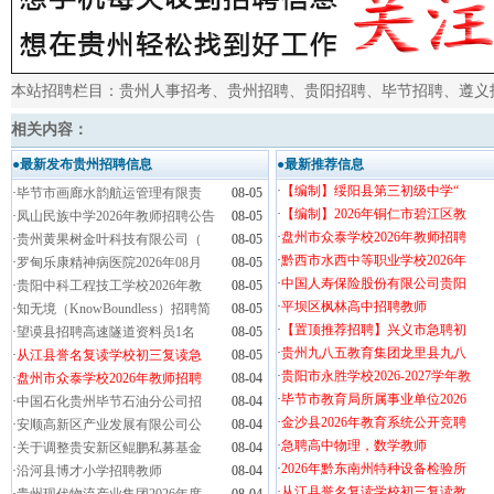
本站招聘栏目：
贵州人事招考
、
贵州招聘
、
贵阳招聘
、
毕节招聘
、
遵义
相关内容：
●最新发布贵州招聘信息
●最新推荐信息
·
【编制】绥阳县第三初级中学“
·
毕节市画廊水韵航运管理有限责
08-05
·
【编制】2026年铜仁市碧江区教
·
凤山民族中学2026年教师招聘公告
08-05
·
盘州市众泰学校2026年教师招聘
·
贵州黄果树金叶科技有限公司（
08-05
·
黔西市水西中等职业学校2026年
·
罗甸乐康精神病医院2026年08月
08-05
·
中国人寿保险股份有限公司贵阳
·
贵阳中科工程技工学校2026年教
08-05
·
平坝区枫林高中招聘教师
·
知无境（KnowBoundless）招聘简
08-05
·
【置顶推荐招聘】兴义市急聘初
·
望谟县招聘高速隧道资料员1名
08-05
·
贵州九八五教育集团龙里县九八
·
从江县誉名复读学校初三复读急
08-05
·
贵阳市永胜学校2026-2027学年教
·
盘州市众泰学校2026年教师招聘
08-04
·
毕节市教育局所属事业单位2026
·
中国石化贵州毕节石油分公司招
08-04
·
金沙县2026年教育系统公开竞聘
·
安顺高新区产业发展有限公司公
08-04
·
急聘高中物理，数学教师
·
关于调整贵安新区鲲鹏私募基金
08-04
·
2026年黔东南州特种设备检验所
·
沿河县博才小学招聘教师
08-04
·
从江县誉名复读学校初三复读教