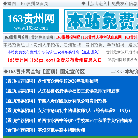
◆
返回：163贵州网首页
◆
【点击进入】免费发布信息网页
163贵州网
www.163gz.com
163贵州网首页
|
贵州综合信息
|
163贵州招聘吧
|
163贵州人事考试信息网
|
163贵
本站招聘栏目：
贵州人事招考
、
贵州招聘
、
贵阳招聘
、
毕节招聘
、
遵义
本站免费发布贵州招聘/供求/三农等各类信息【点击进入】
贵州最新教师招聘|教
163贵州网最新发布
◆163贵州网全站【置顶】固定宣传区 --->>>
本站
【置顶推荐招聘】盘州市众泰学校2026年教师招聘
【置顶推荐招聘】从江县誉名复读学校初三复读教师招聘启事
【置顶推荐招聘】中国人寿保险股份有限公司贵阳招募
【置顶推荐招聘】兴义市急聘初中物理教师1人（综合年薪8—15万）
【置顶推荐招聘】黔西市水西中等职业学校2026年秋季学期招聘简章
【置顶推荐招聘】平坝区枫林高中招聘教师