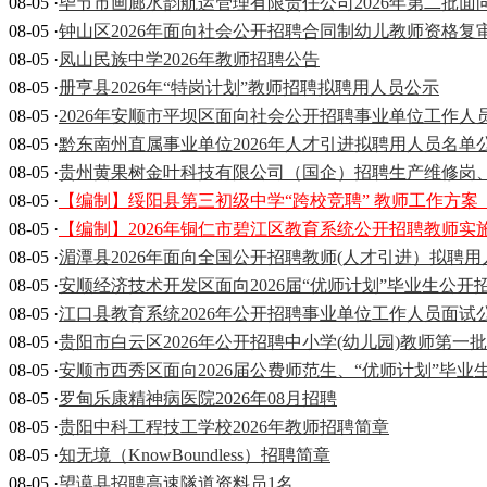
08-05 ·
毕节市画廊水韵航运管理有限责任公司2026年第二批
08-05 ·
钟山区2026年面向社会公开招聘合同制幼儿教师资格复
08-05 ·
凤山民族中学2026年教师招聘公告
08-05 ·
册亨县2026年“特岗计划”教师招聘拟聘用人员公示
08-05 ·
2026年安顺市平坝区面向社会公开招聘事业单位工作人
08-05 ·
黔东南州直属事业单位2026年人才引进拟聘用人员名单
08-05 ·
贵州黄果树金叶科技有限公司（国企）招聘生产维修岗
08-05 ·
【编制】绥阳县第三初级中学“跨校竞聘” 教师工作方案（
08-05 ·
【编制】2026年铜仁市碧江区教育系统公开招聘教师实施
08-05 ·
湄潭县2026年面向全国公开招聘教师(人才引进）拟聘
08-05 ·
安顺经济技术开发区面向2026届“优师计划”毕业生公开
08-05 ·
江口县教育系统2026年公开招聘事业单位工作人员面试
08-05 ·
贵阳市白云区2026年公开招聘中小学(幼儿园)教师第一
08-05 ·
安顺市西秀区面向2026届公费师范生、“优师计划”毕
08-05 ·
罗甸乐康精神病医院2026年08月招聘
08-05 ·
贵阳中科工程技工学校2026年教师招聘简章
08-05 ·
知无境（KnowBoundless）招聘简章
08-05 ·
望谟县招聘高速隧道资料员1名