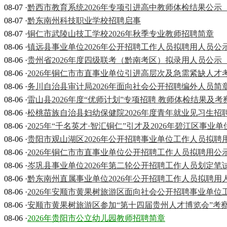
08-07 ·
黔西市教育系统2026年专项引进高中教师体检结果公示
08-07 ·
黔东南州科技职业学校招聘启事
08-07 ·
铜仁市武陵山技工学校2026年秋季专业教师招聘简章
08-06 ·
镇远县事业单位2026年公开招聘工作人员拟聘用人员公
08-06 ·
贵州省2026年度四级联考（黔南考区）拟录用人员公示
08-06 ·
2026年铜仁市市直事业单位引进高层次及急需紧缺人才
08-06 ·
务川自治县审计局2026年面向社会公开招聘编外人员简
08-06 ·
雷山县2026年度“优师计划”专项招聘 教师体检结果及
08-06 ·
松桃苗族自治县妇幼保健院2026年度青年就业见习生招
08-06 ·
2025年“千名英才·智汇铜仁”引才及2026年碧江区
08-06 ·
贵阳市观山湖区2026年公开招聘事业单位工作人员拟聘
08-06 ·
2026年铜仁市市直事业单位公开招聘工作人员拟聘用公
08-06 ·
岑巩县事业单位2026年第二轮公开招聘工作人员划定
08-06 ·
黔东南州直属事业单位2026年公开招聘工作人员拟聘用
08-06 ·
2026年安顺市黄果树旅游区面向社会公开招聘事业单位
08-06 ·
安顺市黄果树旅游区参加“第十四届贵州人才博览会”考
08-06 ·
2026年贵阳市公立幼儿园教师招聘简章