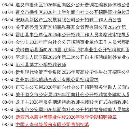
08-04 ·
遵义市播州区2026年面向区外公开选调在编教师体检公
08-04 ·
遵义市播州区2026年上半年面向社会公开招聘事业单
08-04 ·
安顺高新区产业发展有限公司公开招聘工作人员公告
08-04 ·
关于调整贵安新区鲲鹏私募基金管理有限公司2026年
08-04 ·
雷山县事业单位2026年公开招聘工作人员考察政审结果
08-04 ·
金沙县2025年面向社会公开招聘事业单位工作人员考
08-04 ·
关岭自治县面向2026届“优师计划”毕业生公开招聘教
08-04 ·
平塘县人民医院2026年第二次公开自主招聘编制外专业
08-04 ·
沿河县博才小学招聘教师
08-04 ·
贵州现代物流产业集团2026年度高校毕业生公开招聘公
08-04 ·
贵州黔源地质勘查设计有限公司招聘需求
08-04 ·
正安县公安局2026年面向社会公开招聘警务辅助人员
08-04 ·
关于遵义市公安局2026年面向社会公开招聘警务辅助人
08-04 ·
龙里县2026年服务期满特岗教师拟接转为正式在编教师
08-04 ·
赤水市公安局2026年面向社会公开招聘警务辅助人员体
08-04 ·
黔西市水西中等职业学校2026年秋季学期招聘简章
08-04 ·
中国人寿保险股份有限公司贵阳招募