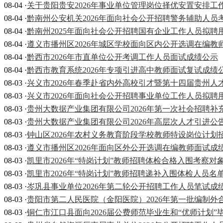
08-04 ·
关于贵阳贵安2026年事业单位管理岗位择优安置安排
08-04 ·
黔南州公安机关2026年面向社会公开招聘警务辅助人员
08-04 ·
黔南州2025年面向社会公开招聘国有企业工作人员拟
08-04 ·
遵义市播州区2026年城区学校面向区内公开选调在编
08-04 ·
黔西市2026年市直单位公开考调工作人员面试成绩公示
08-04 ·
黔西市教育系统2026年专项引进高中教师面试复试成绩
08-03 ·
兴义市2026年春季赴省内外高校引才暨第十四届贵州
08-03 ·
兴义市2026年面向社会公开招聘事业单位工作人员拟聘
08-03 ·
贵州大数据产业集团有限公司2026年第一次社会招聘补
08-03 ·
贵州大数据产业集团有限公司2026年高层次人才引进公
08-03 ·
钟山区2026年农村义务教育阶段学校教师特设岗位计划
08-03 ·
遵义市播州区2026年面向区外公开选调在编教师面试成
08-03 ·
凯里市2026年“特岗计划”教师招聘体检合格入围考察
08-03 ·
凯里市2026年“特岗计划”教师招聘递补入围体检人员
08-03 ·
岑巩县事业单位2026年第二轮公开招聘工作人员笔试成
08-03 ·
贵阳市第二人民医院（金阳医院）2026年第一批编制
08-03 ·
铜仁市江口县面向2026届公费师范毕业生和“优师计划