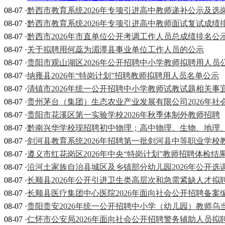
08-07 ·
黔西市教育系统2026年专项引进高中教师递补公示及
08-07 ·
黔西市教育系统2026年专项引进高中教师面试复试成绩
08-07 ·
黔西市2026年市直单位公开考调工作人员总成绩排名公
08-07 ·
关于拟聘用何蕊为湄潭县事业单位工作人员的公示
08-07 ·
贵阳市观山湖区2026年公开招聘中小学教师拟聘用人员
08-07 ·
纳雍县2026年“特岗计划”招聘教师拟聘用人员名单公示
08-07 ·
清镇市2026年统一公开招聘中小学教师试教试题相关事
08-07 ·
贵州茅台（集团）生态农业产业发展有限公司2026年社
08-07 ·
贵阳市花溪区第一实验学校2026年秋季体制外教师招聘
08-07 ·
黔南兴华学校现招聘初中物理；高中物理、生物、地理
08-07 ·
剑河县教育系统2026年招聘第一批剑河县中等职业学校
08-07 ·
遵义市红花岗区2026年中央“特岗计划”教师招聘体检
08-07 ·
沿河土家族自治县城区及乡镇部分幼儿园2026年公开选
08-07 ·
长顺县2026年公开引进卫生类高层次和急需紧缺人才拟
08-07 ·
长顺县医疗集团中心医院2026年面向社会公开招聘备案
08-07 ·
贵阳贵安2026年统一公开招聘中小学（幼儿园）教师
08-07 ·
仁怀市公安局2026年面向社会公开招聘警务辅助人员拟