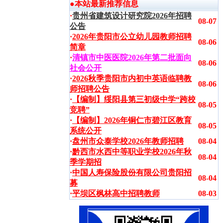
●本站最新推荐信息
·
贵州省建筑设计研究院2026年招聘
08-07
公告
·
2026年贵阳市公立幼儿园教师招聘
08-06
简章
·
清镇市中医医院2026年第二批面向
08-06
社会公开
·
2026秋季贵阳市内初中英语临聘教
08-06
师招聘公告
·
【编制】绥阳县第三初级中学“跨校
08-05
竞聘”
·
【编制】2026年铜仁市碧江区教育
08-05
系统公开
·
盘州市众泰学校2026年教师招聘
08-04
·
黔西市水西中等职业学校2026年秋
08-04
季学期招
·
中国人寿保险股份有限公司贵阳招
08-04
募
·
平坝区枫林高中招聘教师
08-03