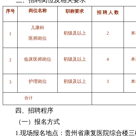
三
、招聘岗位
及相关要求
岗位名称
序号
职称要求
招
聘
人
数
儿康科
初级及以上
2
本
1
医师岗位
临床医师岗位
初级及以上
4
本
2
护理岗位
初级及以上
3
本
3
合计
四
、招聘程序
（一）报名方式
1
.
现场报名地点：
贵州省康复医院综合楼三