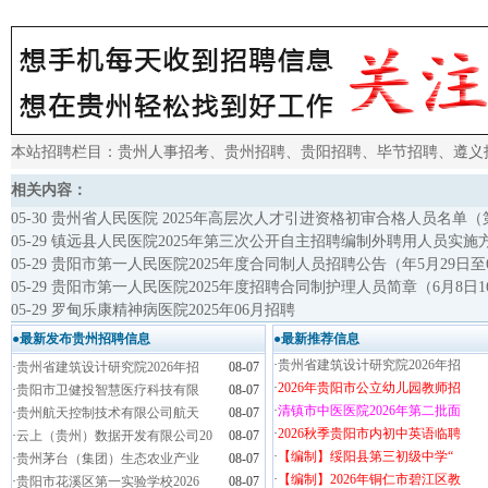
本站招聘栏目：
贵州人事招考
、
贵州招聘
、
贵阳招聘
、
毕节招聘
、
遵义
相关内容：
05-30 贵州省人民医院 2025年高层次人才引进资格初审合格人员名
05-29 镇远县人民医院2025年第三次公开自主招聘编制外聘用人员实施
05-29 贵阳市第一人民医院2025年度合同制人员招聘公告（年5月29日
05-29 贵阳市第一人民医院2025年度招聘合同制护理人员简章（6月8日1
05-29 罗甸乐康精神病医院2025年06月招聘
●最新发布贵州招聘信息
●最新推荐信息
·
贵州省建筑设计研究院2026年招
·
贵州省建筑设计研究院2026年招
08-07
·
2026年贵阳市公立幼儿园教师招
·
贵阳市卫健投智慧医疗科技有限
08-07
·
清镇市中医医院2026年第二批面
·
贵州航天控制技术有限公司航天
08-07
·
2026秋季贵阳市内初中英语临聘
·
云上（贵州）数据开发有限公司20
08-07
·
【编制】绥阳县第三初级中学“
·
贵州茅台（集团）生态农业产业
08-07
·
【编制】2026年铜仁市碧江区教
·
贵阳市花溪区第一实验学校2026
08-07