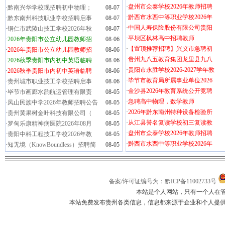
·
盘州市众泰学校2026年教师招聘
·
黔南兴华学校现招聘初中物理；
08-07
·
黔西市水西中等职业学校2026年
·
黔东南州科技职业学校招聘启事
08-07
·
中国人寿保险股份有限公司贵阳
·
铜仁市武陵山技工学校2026年秋
08-07
·
平坝区枫林高中招聘教师
·
2026年贵阳市公立幼儿园教师招
08-06
·
【置顶推荐招聘】兴义市急聘初
·
2026年贵阳市公立幼儿园教师招
08-06
·
贵州九八五教育集团龙里县九八
·
2026秋季贵阳市内初中英语临聘
08-06
·
贵阳市永胜学校2026-2027学年教
·
2026秋季贵阳市内初中英语临聘
08-06
·
毕节市教育局所属事业单位2026
·
贵州城市职业技工学校招聘启事
08-06
·
金沙县2026年教育系统公开竞聘
·
毕节市画廊水韵航运管理有限责
08-05
·
急聘高中物理，数学教师
·
凤山民族中学2026年教师招聘公告
08-05
·
2026年黔东南州特种设备检验所
·
贵州黄果树金叶科技有限公司（
08-05
·
从江县誉名复读学校初三复读教
·
罗甸乐康精神病医院2026年08月
08-05
·
盘州市众泰学校2026年教师招聘
·
贵阳中科工程技工学校2026年教
08-05
·
黔西市水西中等职业学校2026年
·
知无境（KnowBoundless）招聘简
08-05
备案/许可证编号为：黔ICP备11002733号
本站是个人网站，只有一个人在
本站免费发布贵州各类信息，信息都来源于企业和个人提供，如