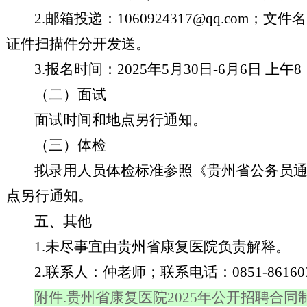
2.
邮箱投递：
1060924317@qq.com
；
文件名
证件扫描件
分开发送
。
3.报名时间：2025年5月30日-6月6日 上午8
（二）
面试
面试时间和地点另行通知
。
（三）体检
拟录用人员体检标准参照《贵州省公务员
点另行通知
。
五
、其他
1
.
未尽事宜由
贵州省康复医院
负责解释。
2
.
联系人：
仲
老师
；
联系电话：
0851-8616
附件.贵州省康复医院2025年公开招聘合同制人