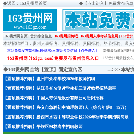
◆
返回：163贵州网首页
◆
【点击进入】免费发布信息网页
163贵州网
www.163gz.com
163贵州网首页
|
贵州综合信息
|
163贵州招聘吧
|
163贵州人事考试信息网
|
163贵
本站招聘栏目：
贵州人事招考
、
贵州招聘
、
贵阳招聘
、
毕节招聘
、
遵义
本站免费发布贵州招聘/供求/三农等各类信息【点击进入】
贵州最新教师招聘|教
163贵州网最新发布
◆163贵州网全站【置顶】固定宣传区 --->>>
本站
【置顶推荐招聘】盘州市众泰学校2026年教师招聘
【置顶推荐招聘】从江县誉名复读学校初三复读教师招聘启事
【置顶推荐招聘】中国人寿保险股份有限公司贵阳招募
【置顶推荐招聘】兴义市急聘初中物理教师1人（综合年薪8—15万）
【置顶推荐招聘】黔西市水西中等职业学校2026年秋季学期招聘简章
【置顶推荐招聘】平坝区枫林高中招聘教师