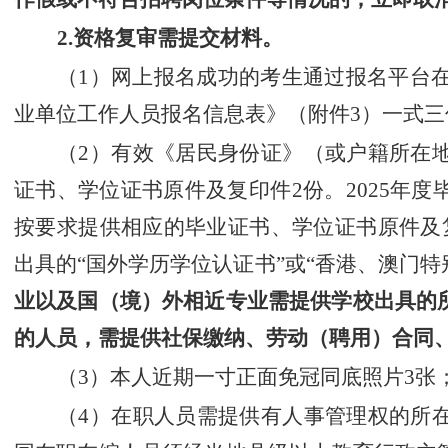
2.
资格复审需提交材料。
（
1
）网上报名
成功的考生通过报名
平台
业单位工作人员报名信息表》（附件
3
）一式三
（
2
）有效《居民身份证》（或户籍所在
证书、学位证书原件及复印件
2
份。
2025
年度
按要求提供相应的毕业证书、学位证书原件及
出具的
“
国外学历学位认证书
”
或
“
香港、澳门特
业以及国（境）外相近专业需提供学校出具的
的人员，需提供社保缴纳、劳动（聘用）合同
（
3
）本人近期一寸正面免冠同底照片
3
张
（
4
）在职人员需提供有人事管理权的所