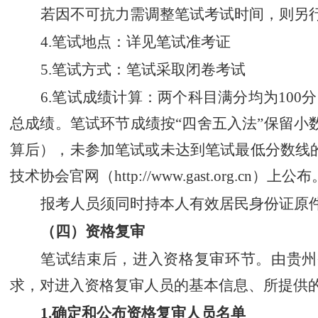
若因不可抗力需调整笔试考试时间，则另
4.
笔试地点：详见笔试准考证
5.
笔试方式：笔试采取闭卷考试
6.
笔试成绩计算：两个科目满分均为
1
0
0
分
总成绩。笔试环节成绩按
“
四舍五入法
”
保留小
算后），
未参加笔试或未
达到
笔试
最低分数线
技术协会官网
（
http://www.gast.org.cn
）
上公布
报考人员须同时持本人有效居民身份证
原
（四）资格复审
笔试结束后，进入资格复审环节。由
贵州
求，对进入资格复审人员的基本信息、所提供
1.
确定和公布资格复审人员名单