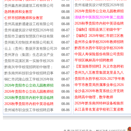
·
贵州省建筑设计研究院2026年招
·
贵州鑫杰林源建筑工程有限公司
08-08
·
2026年贵阳市公立幼儿园教师招
·
急聘教师和女教官
08-08
·
清镇市中医医院2026年第二批面
·
仁怀市招聘教师和女教官
08-08
·
2026秋季贵阳市内初中英语临聘
·
贵州高速黔通建设工程有限公司
08-08
·
【编制】绥阳县第三初级中学“
·
贵州省建筑设计研究院2026年招
08-07
·
【编制】2026年铜仁市碧江区教
·
贵阳市卫健投智慧医疗科技有限
08-07
·
盘州市众泰学校2026年教师招聘
·
贵州航天控制技术有限公司航天
08-07
·
黔西市水西中等职业学校2026年
·
云上（贵州）数据开发有限公司20
08-07
·
中国人寿保险股份有限公司贵阳
·
贵州茅台（集团）生态农业产业
08-07
·
平坝区枫林高中招聘教师
·
贵阳市花溪区第一实验学校2026
08-07
·
【置顶推荐招聘】兴义市急聘初
·
黔南兴华学校现招聘初中物理；
08-07
·
贵州九八五教育集团龙里县九八
·
黔东南州科技职业学校招聘启事
08-07
·
贵阳市永胜学校2026-2027学年教
·
铜仁市武陵山技工学校2026年秋
08-07
·
毕节市教育局所属事业单位2026
·
2026年贵阳市公立幼儿园教师招
08-06
·
金沙县2026年教育系统公开竞聘
·
2026年贵阳市公立幼儿园教师招
08-06
·
急聘高中物理，数学教师
·
2026秋季贵阳市内初中英语临聘
08-06
·
2026年黔东南州特种设备检验所
·
2026秋季贵阳市内初中英语临聘
08-06
·
从江县誉名复读学校初三复读教
·
贵州城市职业技工学校招聘启事
08-06