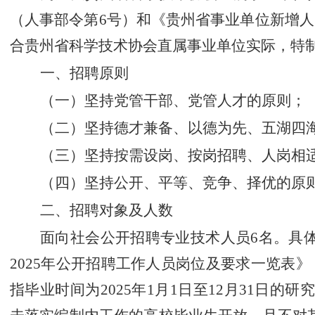
（人事部令第
6
号）和《贵州省事业单位新增人
合
贵州省科学技术协会直属事业单位
实际，特
一、招聘原则
（一）坚持党管干部、党管人才的原则；
（二）
坚持德才兼备、以德为先、五湖四
（三）
坚持按需设岗、按岗招聘、人岗相
（四）坚持公开、平等、竞争、择优的原
二、招聘对象及人数
面向社会公开招聘专业技术人员
6
名。具
2025
年公开招聘工作人员岗位及要求一览表》
指毕业时间为
2025
年
1
月
1
日至
12
月
31
日的
研