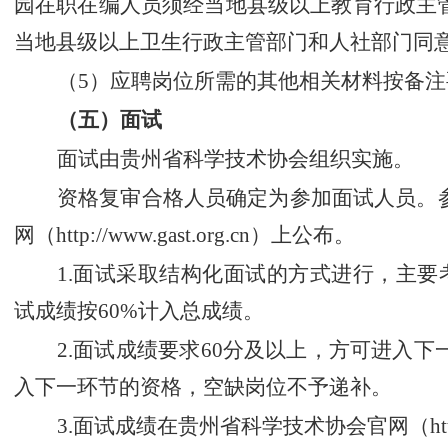
园在职在编人员须经当地县级以上教育行政主
当地县级以上卫生行政主管部门和人社部门同
（
5
）
应聘
岗位所需的其他相关材料按备注
（五）面试
面试由
贵州省科学技术协会
组织实施。
资格复审合格人员确定为参加面试人员。
网
（
http://www.gast.org.cn
）
上公布。
1
.
面试采取结构化面试的方式进行，主要
试成绩按
60
%
计入总成绩。
2
.
面试成绩要求
60
分及以上，方可进入下
入下一环节的资格，空缺岗位不予递补。
3
.
面试成绩在
贵州省科学技术协会官网（
ht