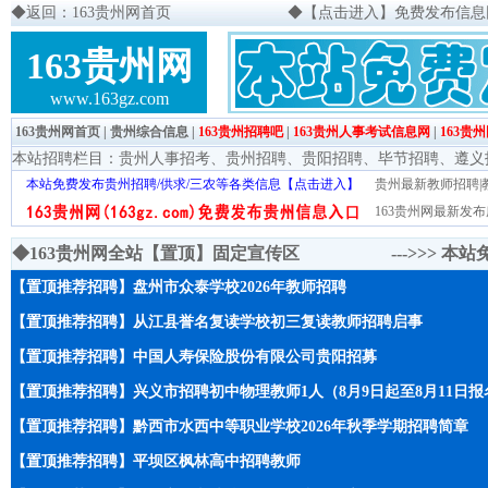
◆
返回：163贵州网首页
◆
【点击进入】免费发布信息网页
163贵州网
www.163gz.com
163贵州网首页
|
贵州综合信息
|
163贵州招聘吧
|
163贵州人事考试信息网
|
163贵
本站招聘栏目：
贵州人事招考
、
贵州招聘
、
贵阳招聘
、
毕节招聘
、
遵义
本站免费发布贵州招聘/供求/三农等各类信息【点击进入】
贵州最新教师招聘|教
163贵州网最新发布
◆163贵州网全站【置顶】固定宣传区 --->>>
本站
【置顶推荐招聘】盘州市众泰学校2026年教师招聘
【置顶推荐招聘】从江县誉名复读学校初三复读教师招聘启事
【置顶推荐招聘】中国人寿保险股份有限公司贵阳招募
【置顶推荐招聘】兴义市招聘初中物理教师1人（8月9日起至8月11日报
【置顶推荐招聘】黔西市水西中等职业学校2026年秋季学期招聘简章
【置顶推荐招聘】平坝区枫林高中招聘教师