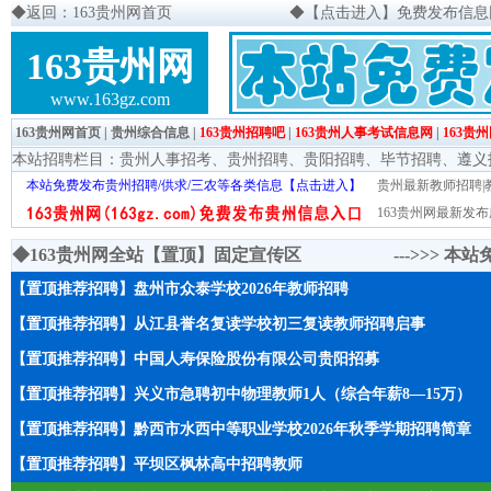
◆
返回：163贵州网首页
◆
【点击进入】免费发布信息网页
163贵州网
www.163gz.com
163贵州网首页
|
贵州综合信息
|
163贵州招聘吧
|
163贵州人事考试信息网
|
163贵
本站招聘栏目：
贵州人事招考
、
贵州招聘
、
贵阳招聘
、
毕节招聘
、
遵义
本站免费发布贵州招聘/供求/三农等各类信息【点击进入】
贵州最新教师招聘|教
163贵州网最新发布
◆163贵州网全站【置顶】固定宣传区 --->>>
本站
【置顶推荐招聘】盘州市众泰学校2026年教师招聘
【置顶推荐招聘】从江县誉名复读学校初三复读教师招聘启事
【置顶推荐招聘】中国人寿保险股份有限公司贵阳招募
【置顶推荐招聘】兴义市急聘初中物理教师1人（综合年薪8—15万）
【置顶推荐招聘】黔西市水西中等职业学校2026年秋季学期招聘简章
【置顶推荐招聘】平坝区枫林高中招聘教师