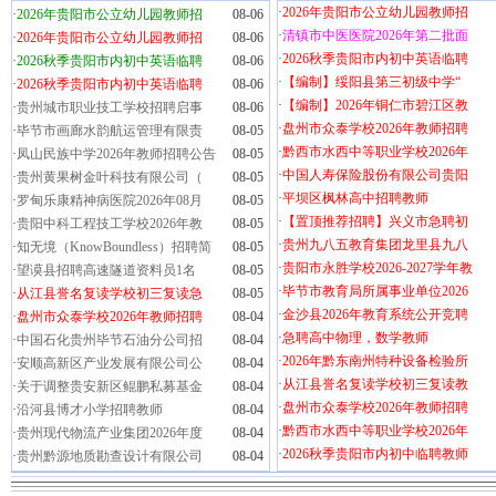
·
2026年贵阳市公立幼儿园教师招
·
2026年贵阳市公立幼儿园教师招
08-06
·
清镇市中医医院2026年第二批面
·
2026年贵阳市公立幼儿园教师招
08-06
·
2026秋季贵阳市内初中英语临聘
·
2026秋季贵阳市内初中英语临聘
08-06
·
【编制】绥阳县第三初级中学“
·
2026秋季贵阳市内初中英语临聘
08-06
·
【编制】2026年铜仁市碧江区教
·
贵州城市职业技工学校招聘启事
08-06
·
盘州市众泰学校2026年教师招聘
·
毕节市画廊水韵航运管理有限责
08-05
·
黔西市水西中等职业学校2026年
·
凤山民族中学2026年教师招聘公告
08-05
·
中国人寿保险股份有限公司贵阳
·
贵州黄果树金叶科技有限公司（
08-05
·
平坝区枫林高中招聘教师
·
罗甸乐康精神病医院2026年08月
08-05
·
【置顶推荐招聘】兴义市急聘初
·
贵阳中科工程技工学校2026年教
08-05
·
贵州九八五教育集团龙里县九八
·
知无境（KnowBoundless）招聘简
08-05
·
贵阳市永胜学校2026-2027学年教
·
望谟县招聘高速隧道资料员1名
08-05
·
毕节市教育局所属事业单位2026
·
从江县誉名复读学校初三复读急
08-05
·
金沙县2026年教育系统公开竞聘
·
盘州市众泰学校2026年教师招聘
08-04
·
急聘高中物理，数学教师
·
中国石化贵州毕节石油分公司招
08-04
·
2026年黔东南州特种设备检验所
·
安顺高新区产业发展有限公司公
08-04
·
从江县誉名复读学校初三复读教
·
关于调整贵安新区鲲鹏私募基金
08-04
·
盘州市众泰学校2026年教师招聘
·
沿河县博才小学招聘教师
08-04
·
黔西市水西中等职业学校2026年
·
贵州现代物流产业集团2026年度
08-04
·
2026秋季贵阳市内初中临聘教师
·
贵州黔源地质勘查设计有限公司
08-04