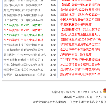
·
贵州茅台（集团）生态农业产业
08-07
·
【编制】2026年铜仁市碧江区教
·
贵阳市花溪区第一实验学校2026
08-07
·
盘州市众泰学校2026年教师招聘
·
黔南兴华学校现招聘初中物理；
08-07
·
黔西市水西中等职业学校2026年
·
黔东南州科技职业学校招聘启事
08-07
·
中国人寿保险股份有限公司贵阳
·
铜仁市武陵山技工学校2026年秋
08-07
·
平坝区枫林高中招聘教师
·
2026年贵阳市公立幼儿园教师招
08-06
·
【置顶推荐招聘】兴义市急聘初
·
2026年贵阳市公立幼儿园教师招
08-06
·
贵州九八五教育集团龙里县九八
·
2026秋季贵阳市内初中英语临聘
08-06
·
贵阳市永胜学校2026-2027学年教
·
2026秋季贵阳市内初中英语临聘
08-06
·
毕节市教育局所属事业单位2026
·
贵州城市职业技工学校招聘启事
08-06
·
金沙县2026年教育系统公开竞聘
·
毕节市画廊水韵航运管理有限责
08-05
·
急聘高中物理，数学教师
·
凤山民族中学2026年教师招聘公告
08-05
·
2026年黔东南州特种设备检验所
·
贵州黄果树金叶科技有限公司（
08-05
·
从江县誉名复读学校初三复读教
·
罗甸乐康精神病医院2026年08月
08-05
·
盘州市众泰学校2026年教师招聘
·
贵阳中科工程技工学校2026年教
08-05
·
黔西市水西中等职业学校2026年
·
知无境（KnowBoundless）招聘简
08-05
备案/许可证编号为：黔ICP备11002733号
本站是个人网站，只有一个人在
本站免费发布贵州各类信息，信息都来源于企业和个人提供，如