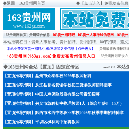
◆
返回：163贵州网首页
◆
【点击进入】免费发布信息网页
163贵州网
www.163gz.com
163贵州网首页
|
贵州综合信息
|
163贵州招聘吧
|
163贵州人事考试信息网
|
163贵
本站招聘栏目：
贵州人事招考
、
贵州招聘
、
贵阳招聘
、
毕节招聘
、
遵义
本站免费发布贵州招聘/供求/三农等各类信息【点击进入】
贵州最新教师招聘|教
163贵州网最新发布
◆163贵州网全站【置顶】固定宣传区 --->>>
本站
【置顶推荐招聘】盘州市众泰学校2026年教师招聘
【置顶推荐招聘】从江县誉名复读学校初三复读教师招聘启事
【置顶推荐招聘】中国人寿保险股份有限公司贵阳招募
【置顶推荐招聘】兴义市急聘初中物理教师1人（综合年薪8—15万）
【置顶推荐招聘】黔西市水西中等职业学校2026年秋季学期招聘简章
【置顶推荐招聘】平坝区枫林高中招聘教师