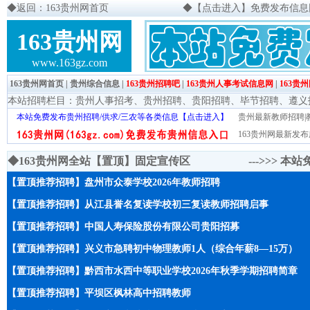
◆
返回：163贵州网首页
◆
【点击进入】免费发布信息网页
163贵州网
www.163gz.com
163贵州网首页
|
贵州综合信息
|
163贵州招聘吧
|
163贵州人事考试信息网
|
163贵
本站招聘栏目：
贵州人事招考
、
贵州招聘
、
贵阳招聘
、
毕节招聘
、
遵义
本站免费发布贵州招聘/供求/三农等各类信息【点击进入】
贵州最新教师招聘|教
163贵州网最新发布
◆163贵州网全站【置顶】固定宣传区 --->>>
本站
【置顶推荐招聘】盘州市众泰学校2026年教师招聘
【置顶推荐招聘】从江县誉名复读学校初三复读教师招聘启事
【置顶推荐招聘】中国人寿保险股份有限公司贵阳招募
【置顶推荐招聘】兴义市急聘初中物理教师1人（综合年薪8—15万）
【置顶推荐招聘】黔西市水西中等职业学校2026年秋季学期招聘简章
【置顶推荐招聘】平坝区枫林高中招聘教师