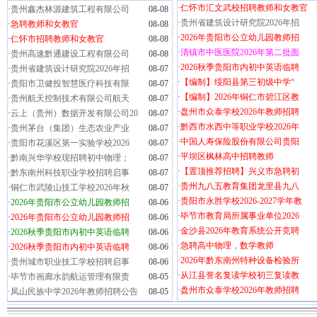
·
仁怀市汇文武校招聘教师和女教官
·
贵州鑫杰林源建筑工程有限公司
08-08
·
贵州省建筑设计研究院2026年招
·
急聘教师和女教官
08-08
·
2026年贵阳市公立幼儿园教师招
·
仁怀市招聘教师和女教官
08-08
·
清镇市中医医院2026年第二批面
·
贵州高速黔通建设工程有限公司
08-08
·
2026秋季贵阳市内初中英语临聘
·
贵州省建筑设计研究院2026年招
08-07
·
【编制】绥阳县第三初级中学“
·
贵阳市卫健投智慧医疗科技有限
08-07
·
【编制】2026年铜仁市碧江区教
·
贵州航天控制技术有限公司航天
08-07
·
盘州市众泰学校2026年教师招聘
·
云上（贵州）数据开发有限公司20
08-07
·
黔西市水西中等职业学校2026年
·
贵州茅台（集团）生态农业产业
08-07
·
中国人寿保险股份有限公司贵阳
·
贵阳市花溪区第一实验学校2026
08-07
·
平坝区枫林高中招聘教师
·
黔南兴华学校现招聘初中物理；
08-07
·
【置顶推荐招聘】兴义市急聘初
·
黔东南州科技职业学校招聘启事
08-07
·
贵州九八五教育集团龙里县九八
·
铜仁市武陵山技工学校2026年秋
08-07
·
贵阳市永胜学校2026-2027学年教
·
2026年贵阳市公立幼儿园教师招
08-06
·
毕节市教育局所属事业单位2026
·
2026年贵阳市公立幼儿园教师招
08-06
·
金沙县2026年教育系统公开竞聘
·
2026秋季贵阳市内初中英语临聘
08-06
·
急聘高中物理，数学教师
·
2026秋季贵阳市内初中英语临聘
08-06
·
2026年黔东南州特种设备检验所
·
贵州城市职业技工学校招聘启事
08-06
·
从江县誉名复读学校初三复读教
·
毕节市画廊水韵航运管理有限责
08-05
·
盘州市众泰学校2026年教师招聘
·
凤山民族中学2026年教师招聘公告
08-05