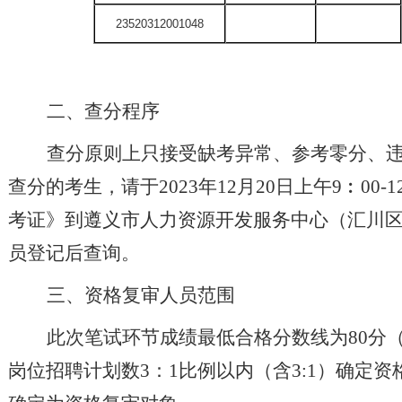
23520312001048
二、查分程序
查分原则上只接受缺考异常、参考零分、
查分的考生，请于
202
3
年
12
月
20
日上午
9︰00
考证》到遵义市人力资源开发服务中心（汇川
员登记后查询。
三、资格复审人员范围
此次笔试环节成绩最低合格分数线为
80分
岗位招聘计划数
3：1比例以内（含3:1）确