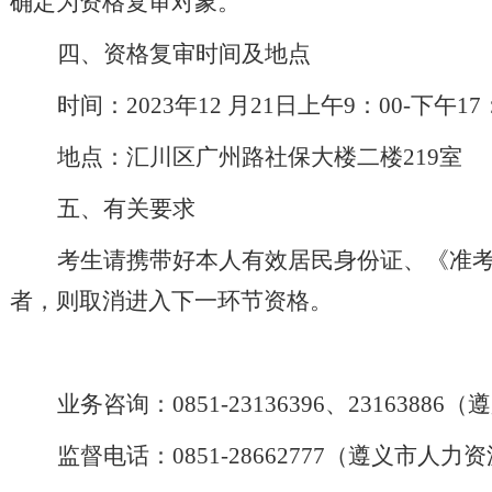
确定为资格复审对象。
四、资格复审时间及地点
时间：
2023
年
12
月
21
日上午
9：00
-下午17
地点：
汇川区广州路
社保大楼二楼
219
室
五、有关要求
考生请携带好本人有效居民身份证、《准
者
，则取消进入下一环节资格。
业务咨询
：0851-23136396、23163
监督电话：0851-28662777（遵义市