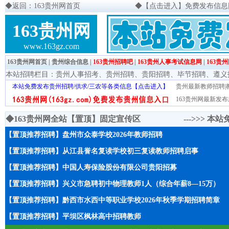
◆
返回：163贵州网首页
◆
【点击进入】免费发布信息网页
163贵州网
www.163gz.com
163贵州网首页
|
贵州综合信息
|
163贵州招聘吧
|
163贵州人事考试信息网
|
163贵
本站招聘栏目：
贵州人事招考
、
贵州招聘
、
贵阳招聘
、
毕节招聘
、
遵义
本站免费发布贵州招聘/供求/三农等各类信息【点击进入】
贵州最新教师招聘|教
163贵州网最新发布
◆163贵州网全站【置顶】固定宣传区 --->>>
本站
【置顶推荐招聘】盘州市众泰学校2026年教师招聘
【置顶推荐招聘】从江县誉名复读学校初三复读教师招聘启事
【置顶推荐招聘】中国人寿保险股份有限公司贵阳招募
【置顶推荐招聘】兴义市急聘初中物理教师1人（综合年薪8—15万）
【置顶推荐招聘】黔西市水西中等职业学校2026年秋季学期招聘简章
【置顶推荐招聘】平坝区枫林高中招聘教师