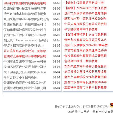
·
【编制】绥阳县第三初级中学“
·
2026秋季贵阳市内初中英语临聘
08-06
·
【编制】2026年铜仁市碧江区教
·
贵州城市职业技工学校招聘启事
08-06
·
盘州市众泰学校2026年教师招聘
·
毕节市画廊水韵航运管理有限责
08-05
·
黔西市水西中等职业学校2026年
·
凤山民族中学2026年教师招聘公告
08-05
·
中国人寿保险股份有限公司贵阳
·
贵州黄果树金叶科技有限公司（
08-05
·
平坝区枫林高中招聘教师
·
罗甸乐康精神病医院2026年08月
08-05
·
【置顶推荐招聘】兴义市急聘初
·
贵阳中科工程技工学校2026年教
08-05
·
贵州九八五教育集团龙里县九八
·
知无境（KnowBoundless）招聘简
08-05
·
贵阳市永胜学校2026-2027学年教
·
望谟县招聘高速隧道资料员1名
08-05
·
毕节市教育局所属事业单位2026
·
从江县誉名复读学校初三复读急
08-05
·
金沙县2026年教育系统公开竞聘
·
盘州市众泰学校2026年教师招聘
08-04
·
急聘高中物理，数学教师
·
中国石化贵州毕节石油分公司招
08-04
·
2026年黔东南州特种设备检验所
·
安顺高新区产业发展有限公司公
08-04
·
从江县誉名复读学校初三复读教
·
关于调整贵安新区鲲鹏私募基金
08-04
·
盘州市众泰学校2026年教师招聘
·
沿河县博才小学招聘教师
08-04
·
黔西市水西中等职业学校2026年
·
贵州现代物流产业集团2026年度
08-04
·
2026秋季贵阳市内初中临聘教师
·
贵州黔源地质勘查设计有限公司
08-04
备案/许可证编号为：黔ICP备11002733号
本站是个人网站，只有一个人在