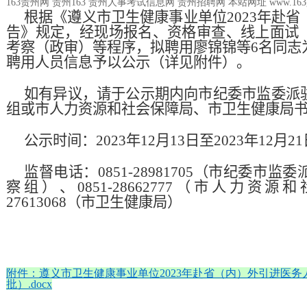
163贵州网 贵州163 贵州人事考试信息网 贵州招聘网 本站网址 www.163gz
根据《遵义市卫生健康事业单位
2023
年赴省
告
》规定，经
现场
报名、资格审查、
线上面试
考察（政审）等程序，拟聘
用廖锦锦
等
6
名同志
聘用人员信息予以公示
（详见附件）
。
如有异议，请于公示期内向市纪委市监委派
组或市人力资源和社会保障局、市卫生健康局
公示时间：
2023
年
12
月
13
日至
2023
年
12
月
21
监督电话：
0851-28981705
（市纪委市监委
察组）、
0851-28662777
（市人力资源和
27613068
（市卫生健康局）
附件：遵义市卫生健康事业单位2023年赴省（内）外引进医
批）.docx