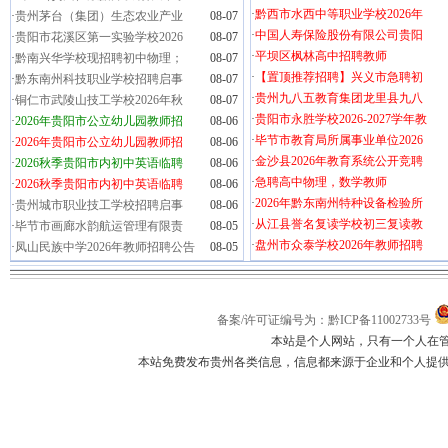
·
黔西市水西中等职业学校2026年
·
贵州茅台（集团）生态农业产业
08-07
·
中国人寿保险股份有限公司贵阳
·
贵阳市花溪区第一实验学校2026
08-07
·
平坝区枫林高中招聘教师
·
黔南兴华学校现招聘初中物理；
08-07
·
【置顶推荐招聘】兴义市急聘初
·
黔东南州科技职业学校招聘启事
08-07
·
贵州九八五教育集团龙里县九八
·
铜仁市武陵山技工学校2026年秋
08-07
·
贵阳市永胜学校2026-2027学年教
·
2026年贵阳市公立幼儿园教师招
08-06
·
毕节市教育局所属事业单位2026
·
2026年贵阳市公立幼儿园教师招
08-06
·
金沙县2026年教育系统公开竞聘
·
2026秋季贵阳市内初中英语临聘
08-06
·
急聘高中物理，数学教师
·
2026秋季贵阳市内初中英语临聘
08-06
·
2026年黔东南州特种设备检验所
·
贵州城市职业技工学校招聘启事
08-06
·
从江县誉名复读学校初三复读教
·
毕节市画廊水韵航运管理有限责
08-05
·
盘州市众泰学校2026年教师招聘
·
凤山民族中学2026年教师招聘公告
08-05
备案/许可证编号为：黔ICP备11002733号
本站是个人网站，只有一个人在
本站免费发布贵州各类信息，信息都来源于企业和个人提供，如