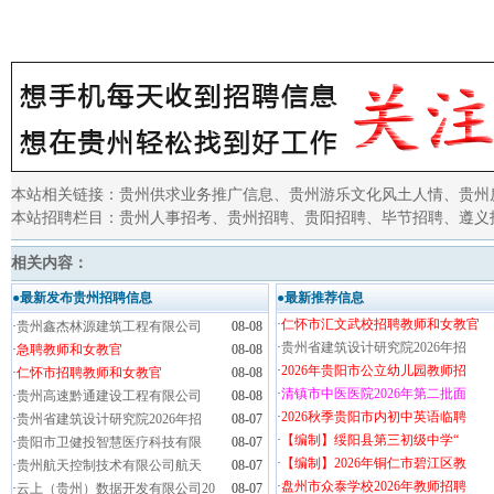
本站相关链接：
贵州供求业务推广信息
、
贵州游乐文化风土人情
、
贵州
本站招聘栏目：
贵州人事招考
、
贵州招聘
、
贵阳招聘
、
毕节招聘
、
遵义
相关内容：
●最新发布贵州招聘信息
●最新推荐信息
·
仁怀市汇文武校招聘教师和女教官
·
贵州鑫杰林源建筑工程有限公司
08-08
·
贵州省建筑设计研究院2026年招
·
急聘教师和女教官
08-08
·
2026年贵阳市公立幼儿园教师招
·
仁怀市招聘教师和女教官
08-08
·
清镇市中医医院2026年第二批面
·
贵州高速黔通建设工程有限公司
08-08
·
2026秋季贵阳市内初中英语临聘
·
贵州省建筑设计研究院2026年招
08-07
·
【编制】绥阳县第三初级中学“
·
贵阳市卫健投智慧医疗科技有限
08-07
·
【编制】2026年铜仁市碧江区教
·
贵州航天控制技术有限公司航天
08-07
·
盘州市众泰学校2026年教师招聘
·
云上（贵州）数据开发有限公司20
08-07