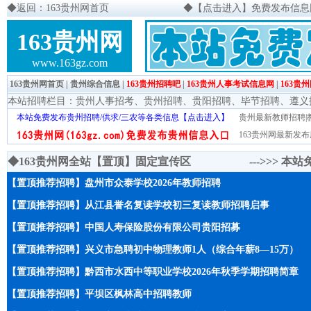
◆
返回：163贵州网首页
◆
【点击进入】免费发布信息网页
163贵州网
www.163gz.com
163贵州网首页
|
贵州综合信息
|
163贵州招聘吧
|
163贵州人事考试信息网
|
163贵
本站招聘栏目：
贵州人事招考
、
贵州招聘
、
贵阳招聘
、
毕节招聘
、
遵义
本站免费发布贵州招聘/供求/三农等各类信息【点击进入】
贵州最新教师招聘|教
163贵州网最新发布
◆163贵州网全站【置顶】固定宣传区 --->>>
本站
【置顶推荐招聘】盘州市众泰学校2026年教师招聘
【置顶推荐招聘】从江县誉名复读学校初三复读教师招聘启事
【置顶推荐招聘】中国人寿保险股份有限公司贵阳招募
【置顶推荐招聘】兴义市急聘初中物理教师1人（综合年薪8—15万）
【置顶推荐招聘】黔西市水西中等职业学校2026年秋季学期招聘简章
【置顶推荐招聘】平坝区枫林高中招聘教师