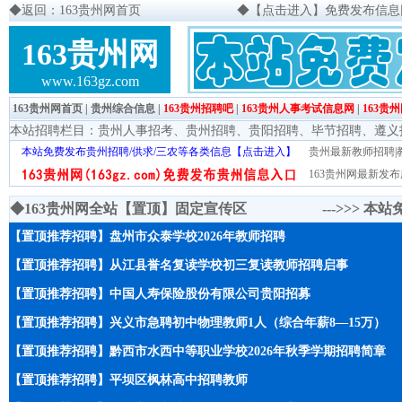
◆
返回：163贵州网首页
◆
【点击进入】免费发布信息网页
163贵州网
www.163gz.com
163贵州网首页
|
贵州综合信息
|
163贵州招聘吧
|
163贵州人事考试信息网
|
163贵
本站招聘栏目：
贵州人事招考
、
贵州招聘
、
贵阳招聘
、
毕节招聘
、
遵义
本站免费发布贵州招聘/供求/三农等各类信息【点击进入】
贵州最新教师招聘|教
163贵州网最新发布
◆163贵州网全站【置顶】固定宣传区 --->>>
本站
【置顶推荐招聘】盘州市众泰学校2026年教师招聘
【置顶推荐招聘】从江县誉名复读学校初三复读教师招聘启事
【置顶推荐招聘】中国人寿保险股份有限公司贵阳招募
【置顶推荐招聘】兴义市急聘初中物理教师1人（综合年薪8—15万）
【置顶推荐招聘】黔西市水西中等职业学校2026年秋季学期招聘简章
【置顶推荐招聘】平坝区枫林高中招聘教师