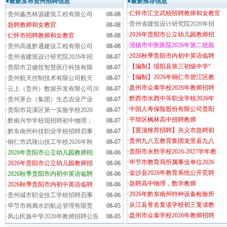
●最新发布贵州招聘信息
●最新推荐信息
·
仁怀市汇文武校招聘教师和女教官
·
贵州鑫杰林源建筑工程有限公司
08-08
·
贵州省建筑设计研究院2026年招
·
急聘教师和女教官
08-08
·
2026年贵阳市公立幼儿园教师招
·
仁怀市招聘教师和女教官
08-08
·
清镇市中医医院2026年第二批面
·
贵州高速黔通建设工程有限公司
08-08
·
2026秋季贵阳市内初中英语临聘
·
贵州省建筑设计研究院2026年招
08-07
·
【编制】绥阳县第三初级中学“
·
贵阳市卫健投智慧医疗科技有限
08-07
·
【编制】2026年铜仁市碧江区教
·
贵州航天控制技术有限公司航天
08-07
·
盘州市众泰学校2026年教师招聘
·
云上（贵州）数据开发有限公司20
08-07
·
黔西市水西中等职业学校2026年
·
贵州茅台（集团）生态农业产业
08-07
·
中国人寿保险股份有限公司贵阳
·
贵阳市花溪区第一实验学校2026
08-07
·
平坝区枫林高中招聘教师
·
黔南兴华学校现招聘初中物理；
08-07
·
【置顶推荐招聘】兴义市急聘初
·
黔东南州科技职业学校招聘启事
08-07
·
贵州九八五教育集团龙里县九八
·
铜仁市武陵山技工学校2026年秋
08-07
·
贵阳市永胜学校2026-2027学年教
·
2026年贵阳市公立幼儿园教师招
08-06
·
毕节市教育局所属事业单位2026
·
2026年贵阳市公立幼儿园教师招
08-06
·
金沙县2026年教育系统公开竞聘
·
2026秋季贵阳市内初中英语临聘
08-06
·
急聘高中物理，数学教师
·
2026秋季贵阳市内初中英语临聘
08-06
·
2026年黔东南州特种设备检验所
·
贵州城市职业技工学校招聘启事
08-06
·
从江县誉名复读学校初三复读教
·
毕节市画廊水韵航运管理有限责
08-05
·
盘州市众泰学校2026年教师招聘
·
凤山民族中学2026年教师招聘公告
08-05