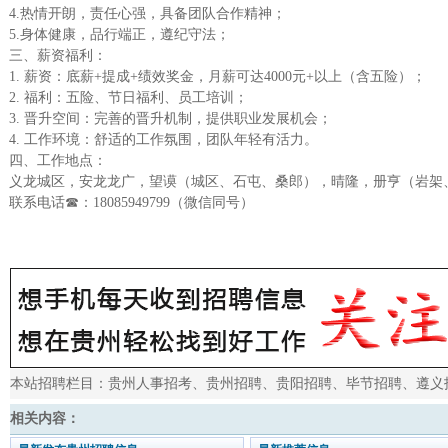
4.热情开朗，责任心强，具备团队合作精神；
5.身体健康，品行端正，遵纪守法；
三、薪资福利：
1. 薪资：底薪+提成+绩效奖金，月薪可达4000元+以上（含五险）；
2. 福利：五险、节日福利、员工培训；
3. 晋升空间：完善的晋升机制，提供职业发展机会；
4. 工作环境：舒适的工作氛围，团队年轻有活力。
四、工作地点：
义龙城区，安龙龙广，望谟（城区、石屯、桑郎），晴隆，册亨（岩架
联系电话☎：18085949799（微信同号）
本站招聘栏目：
贵州人事招考
、
贵州招聘
、
贵阳招聘
、
毕节招聘
、
遵义
相关内容：