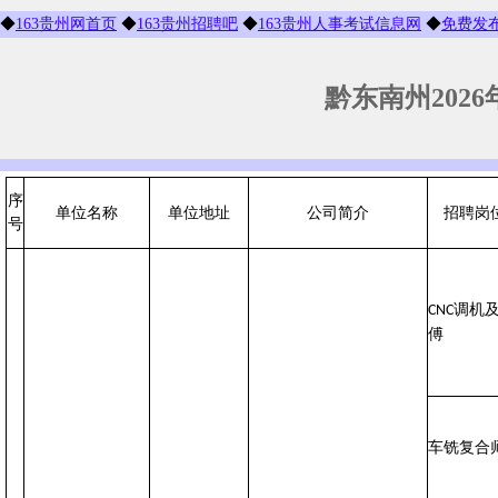
◆
163贵州网首页
◆
163贵州招聘吧
◆
163贵州人事考试信息网
◆
免费发
黔东南州202
序
单位名称
单位地址
公司简介
招聘岗
号
调机
CNC
傅
车铣复合