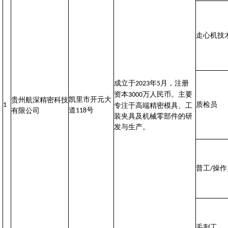
走心机技
成立于
年
月，注册
2023
5
资本
万人民币。主要
3000
凯里市开元大
贵州航深精密科技
质检员
1
专注于‌高端精密模具、工
道
号
有限公司
118
装夹具及机械零部件‌的研
发与生产。‌‌‌
普工
操作
/
毛刺工