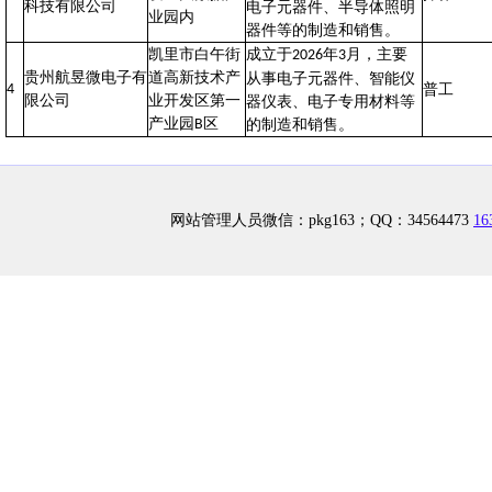
科技有限公司
电子元器件、半导体照明
业园内
器件等的制造和销售。
凯里市白午街
成立于
年
月，主要
2026
3
贵州航昱微电子有
道高新技术产
从事电子元器件、智能仪
4
普工
限公司
业开发区第一
器仪表、电子专用材料等
产业园
区
B
的制造和销售。
网站管理人员微信：pkg163；QQ：34564473
1