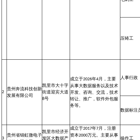
压铸工
人事行政
成立于
年
月，主要
2026
4
凯里市大十字
从事大数据服务以及技术
贵州奔流科技创新
2
街道迎宾大道
开发、咨询、交流，技术
发展有限公司
号
8
转让、推广，软件外包服
务等。
数据标注
成立于
年
月，注册
2017
7
凯里市经济开
贵州省锦虹微电子
资本
万元。主要从事
2000
3
发区大数据产
操作工