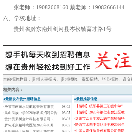
张老师：
19082668160 蔡老师：19082666144
六、
学校地址：
贵州省黔东南州剑河县岑松镇育才路
1号
本站招聘栏目：
贵州人事招考
、
贵州招聘
、
贵阳招聘
、
毕节招聘
、
遵义
相关内容：
●最新发布贵州招聘信息
●最新推荐信息
·
【编制】绥阳县第三初级中学“
·
毕节市画廊水韵航运管理有限责
08-05
·
【编制】2026年铜仁市碧江区教
·
凤山民族中学2026年教师招聘公告
08-05
·
盘州市众泰学校2026年教师招聘
·
贵州黄果树金叶科技有限公司（
08-05
·
黔西市水西中等职业学校2026年
·
罗甸乐康精神病医院2026年08月
08-05
·
中国人寿保险股份有限公司贵阳
·
贵阳中科工程技工学校2026年教
08-05