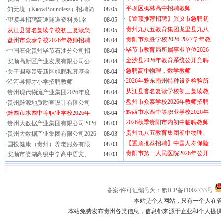
·
平坝区枫林高中招聘教师
·
知无境（KnowBoundless）招聘简
08-05
·
【置顶推荐招聘】兴义市急聘初
·
望谟县招聘高速隧道资料员1名
08-05
·
贵州九八五教育集团龙里县九八
·
从江县誉名复读学校初三复读急
08-05
·
贵阳市永胜学校2026-2027学年教
·
盘州市众泰学校2026年教师招聘
08-04
·
毕节市教育局所属事业单位2026
·
中国石化贵州毕节石油分公司招
08-04
·
金沙县2026年教育系统公开竞聘
·
安顺高新区产业发展有限公司公
08-04
·
急聘高中物理，数学教师
·
关于调整贵安新区鲲鹏私募基金
08-04
·
2026年黔东南州特种设备检验所
·
沿河县博才小学招聘教师
08-04
·
从江县誉名复读学校初三复读教
·
贵州现代物流产业集团2026年度
08-04
·
盘州市众泰学校2026年教师招聘
·
贵州黔源地质勘查设计有限公司
08-04
·
黔西市水西中等职业学校2026年
·
黔西市水西中等职业学校2026年
08-04
·
2026秋季贵阳市内初中临聘教师
·
贵州大数据产业集团有限公司2026
08-03
·
贵州九八五教育集团初中物理、
·
贵州大数据产业集团有限公司2026
08-03
·
【置顶推荐招聘】中国人寿保险
·
国投健康（贵州）养老服务有限
08-03
·
贵阳市第一人民医院2026年公开
·
安顺市娄湖高级中学高中语文、
08-03
备案/许可证编号为：黔ICP备11002733号
本站是个人网站，只有一个人在
本站免费发布贵州各类信息，信息都来源于企业和个人提供，如