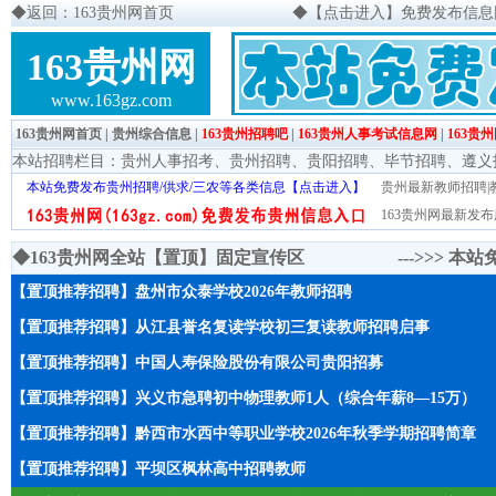
◆
返回：163贵州网首页
◆
【点击进入】免费发布信息网页
163贵州网
www.163gz.com
163贵州网首页
|
贵州综合信息
|
163贵州招聘吧
|
163贵州人事考试信息网
|
163贵
本站招聘栏目：
贵州人事招考
、
贵州招聘
、
贵阳招聘
、
毕节招聘
、
遵义
本站免费发布贵州招聘/供求/三农等各类信息【点击进入】
贵州最新教师招聘|教
163贵州网最新发布
◆163贵州网全站【置顶】固定宣传区 --->>>
本站
【置顶推荐招聘】盘州市众泰学校2026年教师招聘
【置顶推荐招聘】从江县誉名复读学校初三复读教师招聘启事
【置顶推荐招聘】中国人寿保险股份有限公司贵阳招募
【置顶推荐招聘】兴义市急聘初中物理教师1人（综合年薪8—15万）
【置顶推荐招聘】黔西市水西中等职业学校2026年秋季学期招聘简章
【置顶推荐招聘】平坝区枫林高中招聘教师