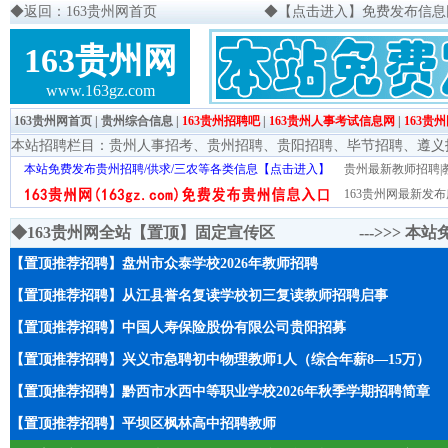
◆
返回：163贵州网首页
◆
【点击进入】免费发布信息网页
163贵州网
www.163gz.com
163贵州网首页
|
贵州综合信息
|
163贵州招聘吧
|
163贵州人事考试信息网
|
163贵
本站招聘栏目：
贵州人事招考
、
贵州招聘
、
贵阳招聘
、
毕节招聘
、
遵义
本站免费发布贵州招聘/供求/三农等各类信息【点击进入】
贵州最新教师招聘|教
163贵州网最新发布
◆163贵州网全站【置顶】固定宣传区 --->>>
本站
【置顶推荐招聘】盘州市众泰学校2026年教师招聘
【置顶推荐招聘】从江县誉名复读学校初三复读教师招聘启事
【置顶推荐招聘】中国人寿保险股份有限公司贵阳招募
【置顶推荐招聘】兴义市急聘初中物理教师1人（综合年薪8—15万）
【置顶推荐招聘】黔西市水西中等职业学校2026年秋季学期招聘简章
【置顶推荐招聘】平坝区枫林高中招聘教师