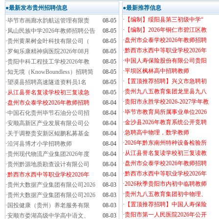
●最新发布贵州招聘信息
●最新推荐信息
·
【编制】绥阳县第三初级中学“
·
毕节市画廊水韵航运管理有限责
08-05
·
【编制】2026年铜仁市碧江区教
·
凤山民族中学2026年教师招聘公告
08-05
·
盘州市众泰学校2026年教师招聘
·
贵州黄果树金叶科技有限公司（
08-05
·
黔西市水西中等职业学校2026年
·
罗甸乐康精神病医院2026年08月
08-05
·
中国人寿保险股份有限公司贵阳
·
贵阳中科工程技工学校2026年教
08-05
·
平坝区枫林高中招聘教师
·
知无境（KnowBoundless）招聘简
08-05
·
【置顶推荐招聘】兴义市急聘初
·
望谟县招聘高速隧道资料员1名
08-05
·
贵州九八五教育集团龙里县九八
·
从江县誉名复读学校初三复读急
08-05
·
贵阳市永胜学校2026-2027学年教
·
盘州市众泰学校2026年教师招聘
08-04
·
毕节市教育局所属事业单位2026
·
中国石化贵州毕节石油分公司招
08-04
·
金沙县2026年教育系统公开竞聘
·
安顺高新区产业发展有限公司公
08-04
·
急聘高中物理，数学教师
·
关于调整贵安新区鲲鹏私募基金
08-04
·
2026年黔东南州特种设备检验所
·
沿河县博才小学招聘教师
08-04
·
从江县誉名复读学校初三复读教
·
贵州现代物流产业集团2026年度
08-04
·
盘州市众泰学校2026年教师招聘
·
贵州黔源地质勘查设计有限公司
08-04
·
黔西市水西中等职业学校2026年
·
黔西市水西中等职业学校2026年
08-04
·
2026秋季贵阳市内初中临聘教师
·
贵州大数据产业集团有限公司2026
08-03
·
贵州九八五教育集团初中物理、
·
贵州大数据产业集团有限公司2026
08-03
·
【置顶推荐招聘】中国人寿保险
·
国投健康（贵州）养老服务有限
08-03
·
贵阳市第一人民医院2026年公开
·
安顺市娄湖高级中学高中语文、
08-03