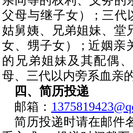
亲同等的权利、义
务的
父母与继子女
）；
三
代
姑舅姨、兄弟姐妹、堂
女、甥子女
）；
近姻亲
的兄弟姐妹及其配偶
母、三代以内旁系血亲
四
、
简历投递
邮箱：
1375819423@q
简历投递时请在邮件