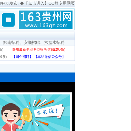
为好友发布;
◆
【点击进入】QQ群专用网页
、
黔南招聘
、
安顺招聘
、
六盘水招聘
条)
贵州最新事业单位招考信息(200条)
0条)
【国企招聘】
【本站微信公众号】