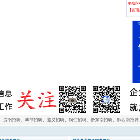
·
平坝区
·
【置顶
、
贵阳招聘
、
毕节招聘
、
遵义招聘
、
铜仁招聘
、
黔东南招聘
、
黔西南招聘