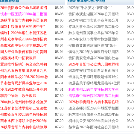
最新推荐信息
●最新事业单位招考信息
026年贵阳市公立幼儿园教师招
08-06
·
2025年“千名英才·智汇铜仁”
08-0
镇市中医医院2026年第二批面
08-06
·
贵阳市观山湖区2026年公开招聘
08-0
026秋季贵阳市内初中英语临聘
08-06
·
2026年铜仁市市直事业单位公开
08-0
【编制】绥阳县第三初级中学“
08-05
·
岑巩县事业单位2026年第二轮公
08-0
编制】2026年铜仁市碧江区教
08-05
·
黔东南州直属事业单位2026年公
08-0
州市众泰学校2026年教师招聘
08-04
·
2026年安顺市黄果树旅游区面向
08-0
西市水西中等职业学校2026年
08-04
·
安顺市黄果树旅游区参加“第十
08-0
中国人寿保险股份有限公司贵阳
08-04
·
镇远县2026年乡镇政府专职消防
08-0
平坝区枫林高中招聘教师
08-03
·
贵阳贵安息烽县2026年面向社会
08-0
【置顶推荐招聘】兴义市急聘初
08-03
·
2026年贵阳市公立幼儿园教师招
08-0
贵州九八五教育集团龙里县九八
08-01
·
2026年安顺市关岭自治县面向社
08-0
阳市永胜学校2026-2027学年教
08-01
·
锦屏县关于拟聘用欧进铧等16位
08-0
节市教育局所属事业单位2026
07-31
·
锦屏县关于拟聘用龙雪燕等4位同
08-0
沙县2026年教育系统公开竞聘
07-31
·
黔西南州2026年专项招聘大学生
08-0
急聘高中物理，数学教师
07-30
·
清镇市中医医院2026年第二批面
08-0
026年黔东南州特种设备检验所
07-30
·
2026秋季贵阳市内初中英语临聘
08-0
从江县誉名复读学校初三复读教
07-30
·
遵义市播州区2026年城区学校面
08-0
州市众泰学校2026年教师招聘
07-30
·
黔东南州直属事业单位2026年面
08-0
西市水西中等职业学校2026年
07-29
·
桐梓县公安局2026年面向社会公
08-0
026秋季贵阳市内初中临聘教师
07-29
·
赫章县2026年面向社会公开招聘
08-0