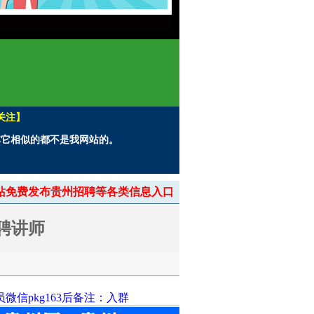
关注】
。其它相似的都不是我网站的。
> 本站免费发布贵州招聘等各类信息入口
聘讲师
信pkg163后备注：入群