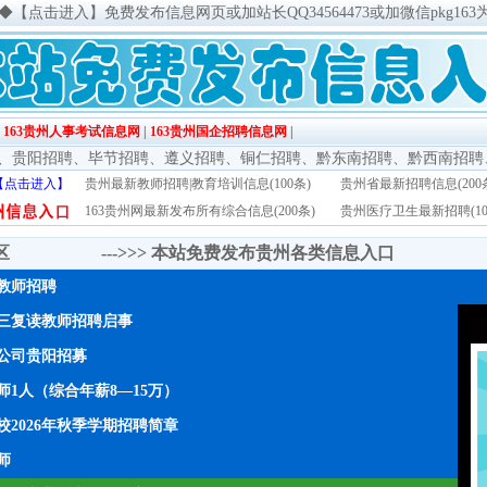
◆
【点击进入】免费发布信息网页或加站长QQ34564473或加微信pkg163
|
163贵州人事考试信息网
|
163贵州国企招聘信息网
|
、
贵阳招聘
、
毕节招聘
、
遵义招聘
、
铜仁招聘
、
黔东南招聘
、
黔西南招聘
【点击进入】
贵州最新教师招聘|教育培训信息(100条)
贵州省最新招聘信息(200
163贵州网最新发布所有综合信息(200条)
贵州医疗卫生最新招聘(10
传区 --->>>
本站免费发布贵州各类信息入口
年教师招聘
三复读教师招聘启事
公司贵阳招募
1人（综合年薪8—15万）
2026年秋季学期招聘简章
师