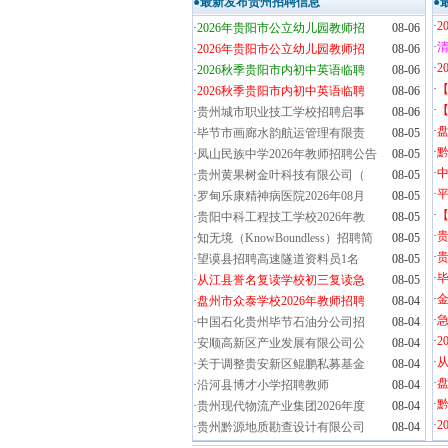
●最新发布贵州招聘信息
●
·
2
·
2026年贵阳市公立幼儿园教师招
08-06
·
清
·
2026年贵阳市公立幼儿园教师招
08-06
·
2
·
2026秋季贵阳市内初中英语临聘
08-06
·
·
2026秋季贵阳市内初中英语临聘
08-06
·
【
·
贵州城市职业技工学校招聘启事
08-06
·
盘
·
毕节市画廊水韵航运管理有限责
08-05
·
黔
·
凤山民族中学2026年教师招聘公告
08-05
·
·
贵州黄果树金叶科技有限公司（
08-05
·
·
罗甸乐康精神病医院2026年08月
08-05
·
·
贵阳中科工程技工学校2026年教
08-05
·
·
知无境（KnowBoundless）招聘简
08-05
·
贵
·
望谟县招聘高速隧道资料员1名
08-05
·
毕
·
从江县誉名复读学校初三复读急
08-05
·
金
·
盘州市众泰学校2026年教师招聘
08-04
·
·
中国石化贵州毕节石油分公司招
08-04
·
2
·
安顺高新区产业发展有限公司公
08-04
·
·
关于调整贵安新区鲲鹏私募基金
08-04
·
盘
·
沿河县博才小学招聘教师
08-04
·
黔
·
贵州现代物流产业集团2026年度
08-04
·
2
·
贵州黔源地质勘查设计有限公司
08-04