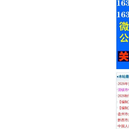
●本站
·
202
·
清镇市
·
202
·
【编制
·
【编制
·
盘州市
·
黔西市
·
中国人