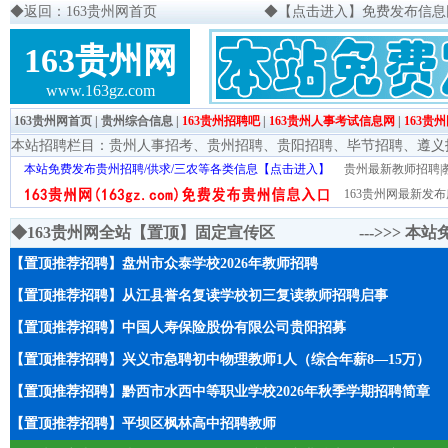
◆
返回：163贵州网首页
◆
【点击进入】免费发布信息网页
163贵州网
www.163gz.com
163贵州网首页
|
贵州综合信息
|
163贵州招聘吧
|
163贵州人事考试信息网
|
163贵
本站招聘栏目：
贵州人事招考
、
贵州招聘
、
贵阳招聘
、
毕节招聘
、
遵义
本站免费发布贵州招聘/供求/三农等各类信息【点击进入】
贵州最新教师招聘|教
163贵州网最新发布
◆163贵州网全站【置顶】固定宣传区 --->>>
本站
【置顶推荐招聘】盘州市众泰学校2026年教师招聘
【置顶推荐招聘】从江县誉名复读学校初三复读教师招聘启事
【置顶推荐招聘】中国人寿保险股份有限公司贵阳招募
【置顶推荐招聘】兴义市急聘初中物理教师1人（综合年薪8—15万）
【置顶推荐招聘】黔西市水西中等职业学校2026年秋季学期招聘简章
【置顶推荐招聘】平坝区枫林高中招聘教师