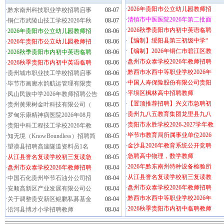
·
2026年贵阳市公立幼儿园教师招
·
黔东南州科技职业学校招聘启事
08-07
·
清镇市中医医院2026年第二批面
·
铜仁市武陵山技工学校2026年秋
08-07
·
2026秋季贵阳市内初中英语临聘
·
2026年贵阳市公立幼儿园教师招
08-06
·
【编制】绥阳县第三初级中学“
·
2026年贵阳市公立幼儿园教师招
08-06
·
【编制】2026年铜仁市碧江区教
·
2026秋季贵阳市内初中英语临聘
08-06
·
盘州市众泰学校2026年教师招聘
·
2026秋季贵阳市内初中英语临聘
08-06
·
黔西市水西中等职业学校2026年
·
贵州城市职业技工学校招聘启事
08-06
·
中国人寿保险股份有限公司贵阳
·
毕节市画廊水韵航运管理有限责
08-05
·
平坝区枫林高中招聘教师
·
凤山民族中学2026年教师招聘公告
08-05
·
【置顶推荐招聘】兴义市急聘初
·
贵州黄果树金叶科技有限公司（
08-05
·
贵州九八五教育集团龙里县九八
·
罗甸乐康精神病医院2026年08月
08-05
·
贵阳市永胜学校2026-2027学年教
·
贵阳中科工程技工学校2026年教
08-05
·
毕节市教育局所属事业单位2026
·
知无境（KnowBoundless）招聘简
08-05
·
金沙县2026年教育系统公开竞聘
·
望谟县招聘高速隧道资料员1名
08-05
·
急聘高中物理，数学教师
·
从江县誉名复读学校初三复读急
08-05
·
2026年黔东南州特种设备检验所
·
盘州市众泰学校2026年教师招聘
08-04
·
从江县誉名复读学校初三复读教
·
中国石化贵州毕节石油分公司招
08-04
·
盘州市众泰学校2026年教师招聘
·
安顺高新区产业发展有限公司公
08-04
·
黔西市水西中等职业学校2026年
·
关于调整贵安新区鲲鹏私募基金
08-04
·
2026秋季贵阳市内初中临聘教师
·
沿河县博才小学招聘教师
08-04