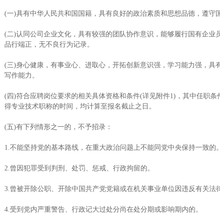
(一)具有中华人民共和国国籍，具有良好的政治素质和思想品德，遵守
(二)认同公司企业文化，具有较强的团队协作意识，能够履行国有企业
品行端正，无不良行为记录。
(三)身心健康，有事业心、进取心，开拓创新意识强，学习能力强，具
写作能力。
(四)符合应聘岗位要求的相关具体资格和条件(详见附件1)，其中任职
得专业技术职称的时间，均计算至报名截止之日。
(五)有下列情形之一的，不予招录：
1.不能坚持党的基本路线，在重大政治问题上不能同党中央保持一致的
2.曾因犯罪受到判刑、处罚、惩戒、行政拘留的。
3.曾被开除公职、开除中国共产党党籍或在机关事业单位因违反有关法
4.受到党内严重警告、行政记大过处分尚在处分期或影响期内的。