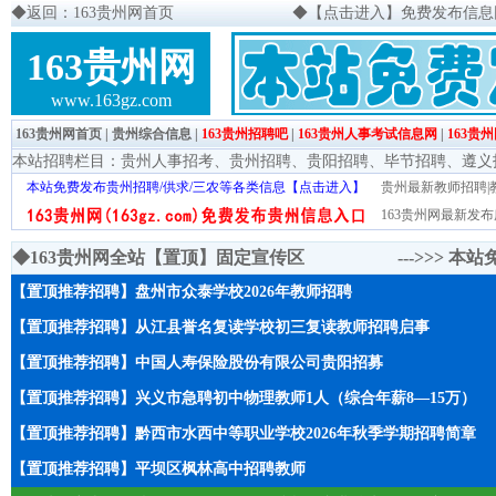
◆
返回：163贵州网首页
◆
【点击进入】免费发布信息网页
163贵州网
www.163gz.com
163贵州网首页
|
贵州综合信息
|
163贵州招聘吧
|
163贵州人事考试信息网
|
163贵
本站招聘栏目：
贵州人事招考
、
贵州招聘
、
贵阳招聘
、
毕节招聘
、
遵义
本站免费发布贵州招聘/供求/三农等各类信息【点击进入】
贵州最新教师招聘|教
163贵州网最新发布
◆163贵州网全站【置顶】固定宣传区 --->>>
本站
【置顶推荐招聘】盘州市众泰学校2026年教师招聘
【置顶推荐招聘】从江县誉名复读学校初三复读教师招聘启事
【置顶推荐招聘】中国人寿保险股份有限公司贵阳招募
【置顶推荐招聘】兴义市急聘初中物理教师1人（综合年薪8—15万）
【置顶推荐招聘】黔西市水西中等职业学校2026年秋季学期招聘简章
【置顶推荐招聘】平坝区枫林高中招聘教师