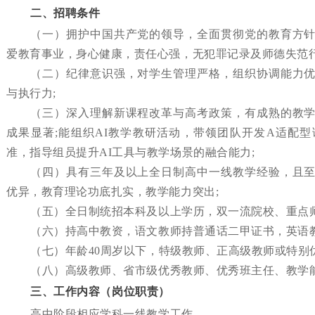
二、招聘条件
（
一）
拥护中国共产党的领导，全面贯彻党的教育方
爱教育事业，身心健康，责任心强，无犯罪记录及师德失范
（
二）
纪律意识强，对学生管理严格，组织协调能力
与执行力
;
（
三）
深入理解新课程改革与高考政策，有成熟的教
成果显著
;能组织AI教学教研活动，带领团队开发A适配型
准，指导组员提升AI工具与教学场景的融合能力;
（
四）
具有
三
年及以上全日制高中一线教学经验，且
优异，教育理论功底扎实，教学能力突出
;
（
五）
全日制统招本科及以上学历，双一流院校、重点
（
六）
持高中教资，语文教师持普通话二甲证书，英语
（
七）
年龄
40周岁以下，特级教师、正高级教师或特别
（
八）
高级教师、省市级优秀教师、优秀班主任、教学
三、工作内容（岗位职责）
高中阶段相应学科一线教学工作。