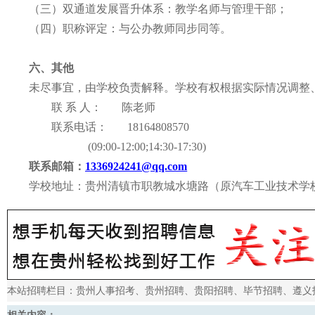
（
三
）
双通道发展晋升体系：教学名师与管理干部；
（
四
）
职称评定：与公办教师同步同等。
六、其他
未尽事宜，由学校负责解释。学校有权根据实际情况调整
联
系
人：
陈
老师
联系电话：
18164808570
(09:00-12:00;14:30-17:30)
联系邮箱：
1336924241
@qq.com
学校地址：贵州清镇市职教城水塘路（原汽车工业技术学
本站招聘栏目：
贵州人事招考
、
贵州招聘
、
贵阳招聘
、
毕节招聘
、
遵义