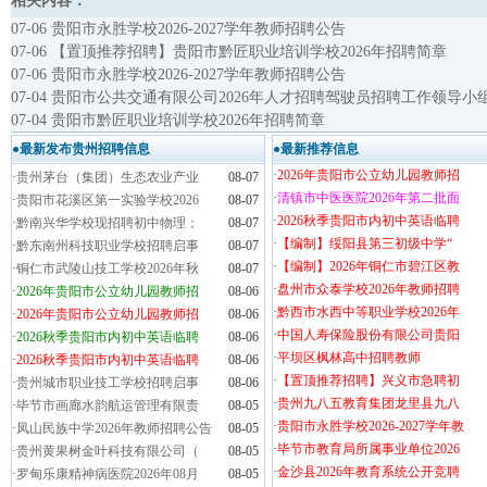
相关内容：
07-06 贵阳市永胜学校2026-2027学年教师招聘公告
07-06 【置顶推荐招聘】贵阳市黔匠职业培训学校2026年招聘简章
07-06 贵阳市永胜学校2026-2027学年教师招聘公告
07-04 贵阳市公共交通有限公司2026年人才招聘驾驶员招聘工作领导
07-04 贵阳市黔匠职业培训学校2026年招聘简章
●最新发布贵州招聘信息
●最新推荐信息
·
2026年贵阳市公立幼儿园教师招
·
贵州茅台（集团）生态农业产业
08-07
·
清镇市中医医院2026年第二批面
·
贵阳市花溪区第一实验学校2026
08-07
·
2026秋季贵阳市内初中英语临聘
·
黔南兴华学校现招聘初中物理；
08-07
·
【编制】绥阳县第三初级中学“
·
黔东南州科技职业学校招聘启事
08-07
·
【编制】2026年铜仁市碧江区教
·
铜仁市武陵山技工学校2026年秋
08-07
·
盘州市众泰学校2026年教师招聘
·
2026年贵阳市公立幼儿园教师招
08-06
·
黔西市水西中等职业学校2026年
·
2026年贵阳市公立幼儿园教师招
08-06
·
中国人寿保险股份有限公司贵阳
·
2026秋季贵阳市内初中英语临聘
08-06
·
平坝区枫林高中招聘教师
·
2026秋季贵阳市内初中英语临聘
08-06
·
【置顶推荐招聘】兴义市急聘初
·
贵州城市职业技工学校招聘启事
08-06
·
贵州九八五教育集团龙里县九八
·
毕节市画廊水韵航运管理有限责
08-05
·
贵阳市永胜学校2026-2027学年教
·
凤山民族中学2026年教师招聘公告
08-05
·
毕节市教育局所属事业单位2026
·
贵州黄果树金叶科技有限公司（
08-05
·
金沙县2026年教育系统公开竞聘
·
罗甸乐康精神病医院2026年08月
08-05