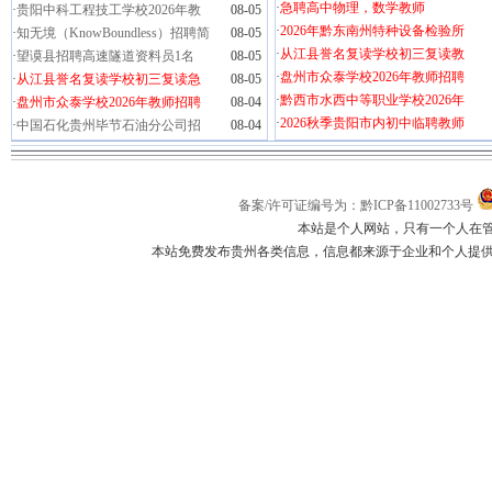
·
急聘高中物理，数学教师
·
贵阳中科工程技工学校2026年教
08-05
·
2026年黔东南州特种设备检验所
·
知无境（KnowBoundless）招聘简
08-05
·
从江县誉名复读学校初三复读教
·
望谟县招聘高速隧道资料员1名
08-05
·
盘州市众泰学校2026年教师招聘
·
从江县誉名复读学校初三复读急
08-05
·
黔西市水西中等职业学校2026年
·
盘州市众泰学校2026年教师招聘
08-04
·
2026秋季贵阳市内初中临聘教师
·
中国石化贵州毕节石油分公司招
08-04
备案/许可证编号为：黔ICP备11002733号
本站是个人网站，只有一个人在
本站免费发布贵州各类信息，信息都来源于企业和个人提供，如