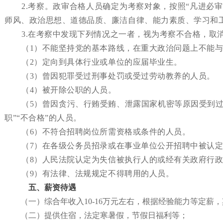
2
.考察。政审合格人员确定为考察对象，按照“凡进必审
师风、政治思想、道德品质、廉洁自律、能力素质、学习和
3
.在考察中发现下列情况之一者，视为考察不合格，取
（
1）不能坚持党的基本路线，在重大政治问题上不能
（
2）定向到具体行业或单位的应届毕业生。
（
3）曾因犯罪受过刑事处罚或受过劳动教养的人员。
（
4）被开除公职的人员。
（
5）曾因贪污、行贿受贿、泄露国家机密等原因受到
职”“不合格”的人员。
（
6）不符合招聘岗位所需资格或条件的人员。
（
7）在各级公务员招录或在事业单位公开招聘中被认
（
8）人民法院认定为失信被执行人的或经有关政府行
（
9）有法律、法规规定不得聘用的人员。
五、薪资待遇
（
一
）
综合年收入
10-16万元左右，根据经验能力等定
（
二
）
提供住宿，法定寒暑假，节假日福利等；